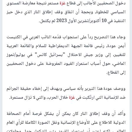
دخول الصحفيين الأجانب إلى قطاع
غزة
مستمر نتيجة معارضة المستوى
السياسي للخطوة، وبحجة أن اتفاق وقف إطلاق النار الذي دخل حيز
التنفيذ في 10 أكتوبر/تشرين الأول 2023 لم يكتمل.
وجاء هذا التصريح رداً على استجواب قدّمه النائب العربي في الكنيست
أيمن عودة، رئيس قائمة الجبهة الديمقراطية للسلام والقائمة العربية
للتغيير، إلى وزير جيش الاحتلال "يسرائيل كاتس" في يوليو/تموز
الماضي، حول أسباب استمرار القيود المفروضة على دخول الصحفيين
إلى القطاع.
ووصف عودة هذا التبرير بأنه سياسي ويهدف إلى إخفاء حقيقة الجرائم
ضد الإنسانية التي ارتُكبت في
غزة
خلال الحرب، والتي لا تزال مستمرة.
وأكد أن وقف إطلاق النار كان يمكن أن يشكل فرصة أمام الصحافة
الدولية للاطلاع على الأوضاع الإنسانية ونقل الصورة الكاملة للرأي العام
العالمي، لكنه اعتبر أن استمرار القيود يثير الشكوك حول محاولات