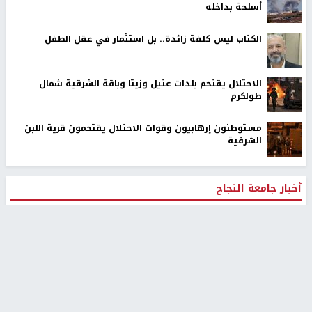
أسلحة بداخله
الكتاب ليس كلفة زائدة.. بل استثمار في عقل الطفل
الاحتلال يقتحم بلدات عتيل وزيتا وباقة الشرقية شمال
طولكرم
مستوطنون إرهابيون وقوات الاحتلال يقتحمون قرية اللبن
الشرقية
أخبار جامعة النجاح
طلبة مساق "مدخل للقانون
جامعة النجاح الوطنية تستضيف
الاجتماعي والتشريعات
منافسات بطولة الراحل مفيد