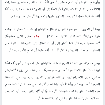
وأوضح نتنياهو أن لدى حماس “نحو 20 ألف مقاتل مسلحين بعشرات
الآلاف من بنادق الكلاشينكوف”، لافتًا إلى أن الحركة تمتلك ما يقارب 60
ألف بندقية مخزنة “ويجب العثور عليها وتدميرها”، على حد وصفه.
وبشأن الجهود السياسية الجارية، قال نتنياهو إن هناك “محاولة لجلب
قوة دولية” للمنطقة، لكنها لم تتكلل ب
النجاح
حتى الآن، مضيفًا:
“سنمنحها فرصة”. كما أشار إلى أن الانتقال إلى المرحلة الثانية من
العمليات يتطلب التريث، قائلاً: “أعتقد أنه علينا أن نمنح الأمر فرصة”.
وفي حديثه عن الضفة الغربية، شدد نتنياهو على أنه يبذل “جهدًا خاصًا
لوقف الأعمال الانتقامية” حد زعمه، معربًا عن رغبته في رؤية “تعايش
سلمي بين الإسرائيليين والفلسطينيين الذين يعيشون في الضفة
الغربية” حد وصفه. وأضاف أن واشنطن “ترغب في مستقبل لا تُستخدم
فيه الضفة الغربية لشن هجمات ”، معتبرًا أن “إسرائيل يجب أن تسيطر
عسكريًا على الضفة الغربية في نهاية المطاف”.