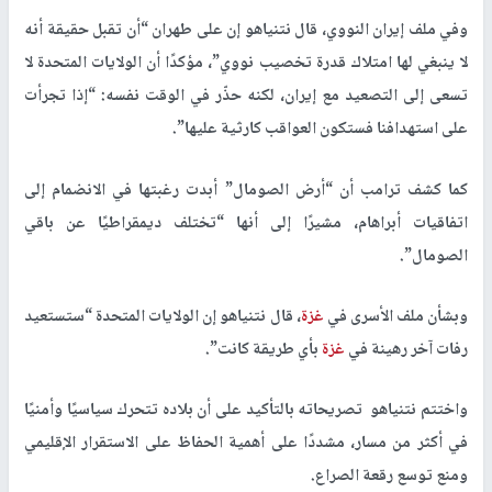
وفي ملف إيران النووي، قال نتنياهو إن على طهران “أن تقبل حقيقة أنه
لا ينبغي لها امتلاك قدرة تخصيب نووي”، مؤكدًا أن الولايات المتحدة لا
تسعى إلى التصعيد مع إيران، لكنه حذّر في الوقت نفسه: “إذا تجرأت
على استهدافنا فستكون العواقب كارثية عليها”.
كما كشف ترامب أن “أرض الصومال” أبدت رغبتها في الانضمام إلى
اتفاقيات أبراهام، مشيرًا إلى أنها “تختلف ديمقراطيًا عن باقي
الصومال”.
وبشأن ملف الأسرى في
غزة
، قال نتنياهو إن الولايات المتحدة “ستستعيد
رفات آخر رهينة في
غزة
بأي طريقة كانت”.
واختتم نتنياهو تصريحاته بالتأكيد على أن بلاده تتحرك سياسيًا وأمنيًا
في أكثر من مسار، مشددًا على أهمية الحفاظ على الاستقرار الإقليمي
ومنع توسع رقعة الصراع.