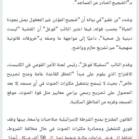
بـ"الضجيج الصادر عن المساجد".
وشدد "بن غفير"في بيانه أن "ضجيج المؤذن غير المعقول يمسّ بجودة
الحياة" بحسب قوله، فيما اعتبر النائب "فوغل" أن القضية "ليست
دينية بل صحية"، داعيًا إلى مواجهة ما وصفه بـ"خروقات قانونية
منهجية" عبر تشريع حازم وواضح.
وقدم النائب "تسفيكا فوغل"، رئيس لجنة الأمن القومي في الكنيست،
الاقتراح الذي يقوم على مبدأ "الحظر كقاعدة عامة ومنح تصريح
خاص"، بحيث لا يُسمح بتشغيل مكبّرات الصوت في أي مسجد إلا بعد
الحصول على تصريح رسمي يراعي معايير مثل قوة الصوت، موقع
المسجد وقربه من المناطق السكنية.
القانون المقترح يمنح الشرطة الإسرائيلية صلاحيات واسعة، بينها وقف
فوري للتشغيل ومصادرة مكبّرات الصوت في حال مخالفة الشروط،
إضافة إلى فرض غرامات مالية ضخمة تصل إلى 50 ألف شيكل، تُحوّل