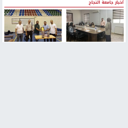
أخبار جامعة النجاح
طلبة مساق "مدخل للقانون
جامعة النجاح الوطنية تستضيف
الاجتماعي والتشريعات
منافسات بطولة الراحل مفيد
الاجتماعية"يزورون مركز حماية
اسماعيل لكرة اليد للناشئين
الأسرة
منذ 48 دقيقة
منذ ثانية
بمشاركة 25 مدرباً.. جامعة النجاح
مركز إعلام النجاح يستضيف وفدًا
تطلق دورة إعداد مدربي كرة
أكاديميًا من جامعة لوليو
القدم المستوى (C)
للتكنولوجيا السويدية
منذ 51 دقيقة
منذ 9 دقيقة