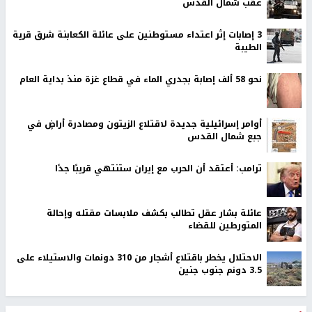
عقب شمال القدس
‏3 إصابات إثر اعتداء مستوطنين على عائلة الكعابنة شرق قرية
الطيبة
نحو 58 ألف إصابة بجدري الماء في قطاع غزة منذ بداية العام
أوامر إسرائيلية جديدة لاقتلاع الزيتون ومصادرة أراضٍ في
جبع شمال القدس
ترامب: أعتقد أن الحرب مع إيران ستنتهي قريبًا جدًا
عائلة بشار عقل تطالب بكشف ملابسات مقتله وإحالة
المتورطين للقضاء
الاحتلال يخطر باقتلاع أشجار من 310 دونمات والاستيلاء على
3.5 دونم جنوب جنين