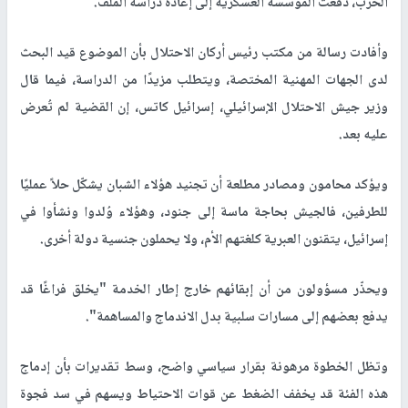
الحرب، دفعت المؤسسة العسكرية إلى إعادة دراسة الملف.
وأفادت رسالة من مكتب رئيس أركان الاحتلال بأن الموضوع قيد البحث
لدى الجهات المهنية المختصة، ويتطلب مزيدًا من الدراسة، فيما قال
وزير جيش الاحتلال الإسرائيلي، إسرائيل كاتس، إن القضية لم تُعرض
عليه بعد.
ويؤكد محامون ومصادر مطلعة أن تجنيد هؤلاء الشبان يشكّل حلاً عمليًا
للطرفين، فالجيش بحاجة ماسة إلى جنود، وهؤلاء وُلدوا ونشأوا في
إسرائيل، يتقنون العبرية كلغتهم الأم، ولا يحملون جنسية دولة أخرى.
ويحذّر مسؤولون من أن إبقائهم خارج إطار الخدمة "يخلق فراغًا قد
يدفع بعضهم إلى مسارات سلبية بدل الاندماج والمساهمة".
وتظل الخطوة مرهونة بقرار سياسي واضح، وسط تقديرات بأن إدماج
هذه الفئة قد يخفف الضغط عن قوات الاحتياط ويسهم في سد فجوة