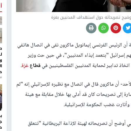
أ
وضيح تصريحاته حول استهداف المدنيين بغزة
ية أن الرئيس الفرنسي إيمانويل ماكرون نفى في اتصال هاتفي
ط
ل
هم إسرائيل "بتعمد إيذاء المدنيين"، في حين حث وزير
و
تخاذ تدابير لحماية المدنيين الفلسطينيين في
قطاع
غزة
.
ا
ح
من
أحد- أن ماكرون قال في اتصال مع نظيره الإسرائيلي إنه "لم
ارة إلى تصريحات كان قد أدلى بها خلال مقابلة مع هيئة
 وأثارت غضب الحكومة الإسرائيلية.
ج
نسي أوضح أن تصريحاته لهيئة الإذاعة البريطانية "تتعلق
د