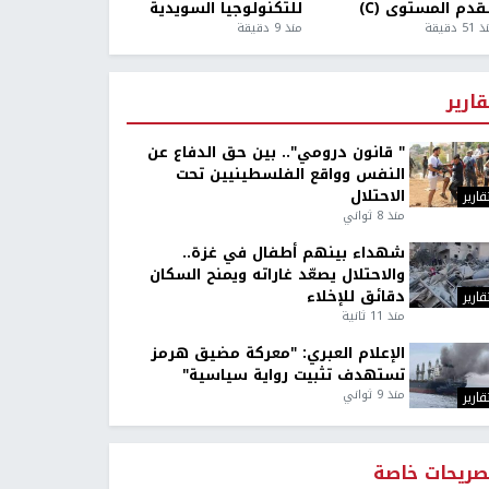
قدم المستوى (C)
للتكنولوجيا السويدية
5 دقيقة
منذ 9 دقيقة
قارير
" قانون درومي".. بين حق الدفاع عن
النفس وواقع الفلسطينيين تحت
الاحتلال
قارير
منذ 8 ثواني
شهداء بينهم أطفال في غزة..
والاحتلال يصعّد غاراته ويمنح السكان
دقائق للإخلاء
قارير
منذ 11 ثانية
الإعلام العبري: "معركة مضيق هرمز
تستهدف تثبيت رواية سياسية"
منذ 9 ثواني
قارير
صريحات خاصة