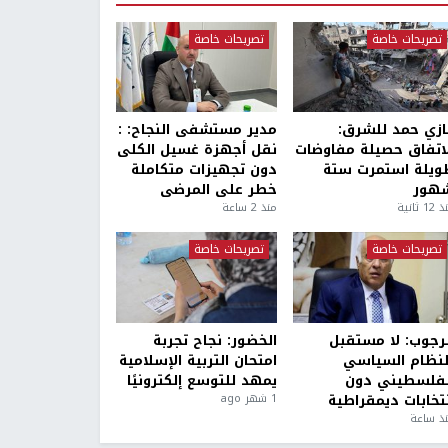
تصريحات خاصة
تصريحات خاصة
ازي حمد للشرق:
مدير مستشفى النجاح: :
لاتفاق حصيلة مفاوضات
نقل أجهزة غسيل الكلى
ويلة استمرت ستة
دون تجهيزات متكاملة
هور
خطر على المرضى
1 ثانية
منذ 2 ساعة
تصريحات خاصة
تصريحات خاصة
لرجوب: لا مستقبل
الخضور: نجاح تجربة
لنظام السياسي
امتحان التربية الإسلامية
لفلسطيني دون
يمهد للتوسع إلكترونيًا
نتخابات ديمقراطية
1 شهر ago
ذ ساعة