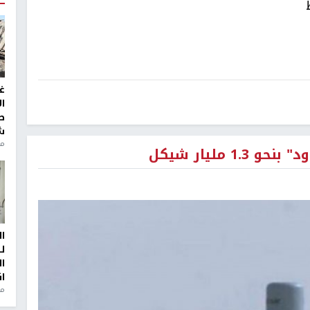
غ
ا
ط
ش
منذ 2
 مليار شيكل
ا
ل
ا
ا
من