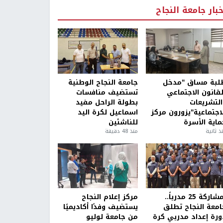
خبار جامعة النجاح
لبة مساق "مدخل
جامعة النجاح الوطنية
لقانون الاجتماعي
تستضيف منافسات
التشريعات
بطولة الراحل مفيد
لاجتماعية"يزورون مركز
اسماعيل لكرة اليد
ماية الأسرة
للناشئين
ذ ثانية
منذ 48 دقيقة
بمشاركة 25 مدرباً..
مركز إعلام النجاح
امعة النجاح تطلق
يستضيف وفدًا أكاديميًا
ورة إعداد مدربي كرة
من جامعة لوليو