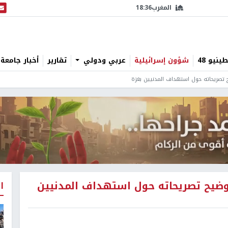
المغرب
18:36
البث
نيو 48
شؤون إسرائيلية
عربي ودولي
تقارير
أخبار جامعة 
 تصريحاته حول استهداف المدنيين بغزة
توضيح تصريحاته حول استهداف المدنيين
ا