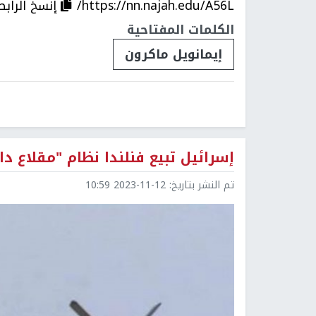
https://nn.najah.edu/A56L/
إنسخ الرابط
الكلمات المفتاحية
إيمانويل ماكرون
إسرائيل تبيع فنلندا نظام "مقلاع داود" بنحو 1.3
تم النشر بتاريخ:
2023-11-12 10:59