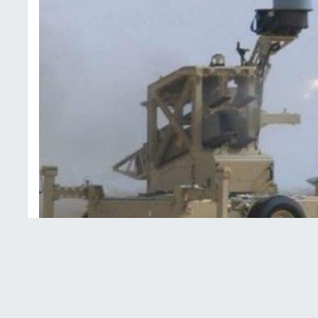
داود" بنحو 1.3 مليار شيكل
وم الأحد، عقد بيع نظام اعتراض الصواريخ "مقلاع داود