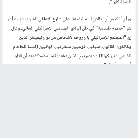
الضفة كلّها".
ورأى أتكيس أن إطلاق اسم ليفينغر على شارع التفافي العروب وبيت أمر
هو "خطوة طبيعية" في ظل الواقع السياسي الإسرائيلي الحالي. وقال
إن "المجتمع الإسرائيلي باع روحه لأشخاص من نوع ليفينغر الذين
يخالفون القانون، عنيفين، قوميين متطرفين، كهانيين (نسبة للحاخام
الفاشي مئير كهانا) وعنصريين الذين دفعوا ثمنا مضحكا بعد أن قتلوا
أشخاصا أبرياء".
رابط قصير
https://nn.najah.edu/9UNU/
الكلمات المفتاحية
الاحتلال
شارع استيطاني جديد