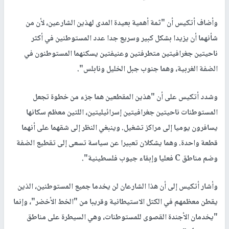
وأضاف أتكيس أن "ثمة أهمية بعيدة المدى لهذين الشارعين، لأن من
شأنهما أن يزيدا بشكل كبير وسريع جدا عدد المستوطنين في أكثر
ناحيتين جغرافيتين متطرفتين وعنيفتين يسكنهما المستوطنون في
الضفة الغربية، وهما جنوب جبل الخليل ونابلس".
وشدد أتكيس على أن "هذين المقطعين هما جزء من خطوة تجعل
المستوطنات ناحيتين جغرافيتين إسرائيليتين، اللتين معظم سكانها
يسافرون يوميا إلى مراكز تشغيل. وينبغي النظر إلى شقهما على أنهما
قطعة واحدة. وهما يشكلان تعبيرا عن سياسة تسعى إلى تقطيع الضفة
وضم مناطق C فعليا وإبقاء جيوب فلسطينية".
وأشار أتكيس إلى أن هذا الشارعان لن يخدما جميع المستوطنين، الذين
يقطن معظمهم في الكتل الاستيطانية وقريبا من "الخط الأخضر"، وإنما
"يخدمان الأجندة القصوى للمستوطنات، وهي السيطرة على مناطق