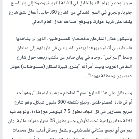
مرورا بجنين ورام الله والخليل في الضفة الغربية، وصولا إلى بئر السبع
جنوبا. وتجري في السم الشمالي من الشارع 60، حاليا، أعمال لشق شارع
يلتف على قرية حوارة، ويتوقع افتتاحه خلال العام الحالي.
وسيكون هذان الشارعان مخصصان للمستوطنين، الذين لن يشاهدوا
فلسطينيين أثناء مرورهما بهذين الشارعين في طريقهم إلى مناطق
وسط "إسرائيل". وجاء في بيان صادر عن مكتب ريغف حول شارع
التفافي العروب وبيت أمر أنه "بشرى كبيرة لسكان (مستوطنات) غوش
عتصيون ومنطقة يهودا".
وسيطلق على هذا الشارع اسم "الحاخام موشيه ليفينغر"، وهو أحد
أوائل قادة المستوطنين. وتبلغ تكلفته 300 مليون شيكل، وهو شارع
سريع بمسارين في كل اتجاه، بطول 7.5 كيلومتر مع إضاءة. وتوجد فيه
ثلاثة معابر زراعية تحت الأرض، جسر بطول 25 مترا، ممرات مائية. ولن
يمر من أي تجمع سكاني فلسطيني، ويشمل وسائل أمنية مثل محطات