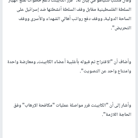
وقال مكتب نتنياهو في بيان له، "قرر الكابينت دعم خطوات لمنع انهيار
السلطة الفلسطينية مقابل وقف السلطة أنشطتها ضد إسرائيل على
الساحة الدولية، ووقف دفع رواتب أهالي الشهداء والأسرى ووقف
التحريض".
وأضاف أن "الاقتراح تم قبوله بأغلبية أعضاء الكابينت، ومعارضة واحدة
وامتناع واحد عن التصويت".
وأشار إلى أن "الكابينت قرر مواصلة عمليات "مكافحة الإرهاب" وفق
الحاجة اللازمة".