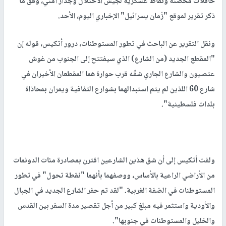
حافلات محصنة ونقاط عسكرية لجيش الاحتلال وجدار أمني، وفق ما
ذكر تقرير لموقع "زْمان يسرائيل" الإخباري اليوم، الأحد.
ونقل التقرير عن الباحث في تطور المستوطنات، درور أتكيس، قوله إن
"المقطع الجديد (من الشارع) الذي سيفتتح إلى الجنوب من غوش
عتصيون والشارع الجاري شقّه قرب حوارة هما المقطعان الأخيران في
شارع 60 اللذين لم يتم استبدالهما بشوارع التفافية ويمران بمحاذاة
بلدات فلسطينية".
ولفت أتكيس إلى أن شق هذين الشارعين اقترن بمصادرة مئات الدونمات
من الأراضي الراعية بالأساس، ووصفهما بأنهما "نقطة تحول" في تطور
المستوطنات في الضفة الغربية. "لقد تم حفر الشارع الجديد في الجبال
والأودية واستثمر فيه مبلغ كبير من أجل تقصير مدة السفر بين القدس
والخليل والمستوطنات في جنوبها".