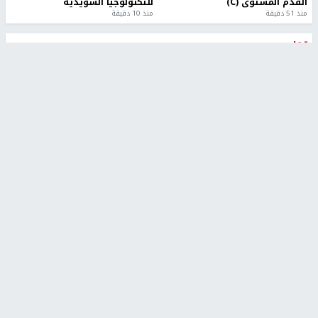
القدم المستوى (C)
للتكنولوجيا السويدية
منذ 51 دقيقة
منذ 10 دقيقة
تقارير
بالصور| مرضى عالقون في غزة يناشدون بإجلائهم
العاجل مع انهيار النظام الصحي
منذ 3 دقيقة
تقارير
" قانون درومي".. بين حق الدفاع عن النفس وواقع
الفلسطينيين تحت الاحتلال
6 أيام، 17 ساعة ago
تقارير
شهداء بينهم أطفال في غزة.. والاحتلال يصعّد
غاراته ويمنح السكان دقائق للإخلاء
2 أسبوعين ago
تقارير
تصريحات خاصة
تصريحات خاصة
تصريحات خاصة