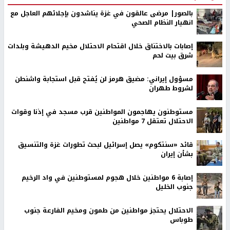
بالصور| مرضى عالقون في غزة يناشدون بإجلائهم العاجل مع
انهيار النظام الصحي
إصابات بالاختناق خلال اقتحام الاحتلال مخيم الدهيشة وبلدات
شرق بيت لحم
مسؤول إيراني: مضيق هرمز لن يُفتح قبل استجابة واشنطن
لشروط طهران
مستوطنون يهاجمون المواطنين قرب مسجد في إذنا وقوات
الاحتلال تعتقل 7 مواطنين
قائد «سنتكوم» يصل إسرائيل لبحث تطورات غزة والتنسيق
بشأن إيران
إصابة 6 مواطنين خلال هجوم لمستوطنين في واد الرخيم
جنوب الخليل
الاحتلال يحتجز مواطنين من طمون ومخيم الفارعة جنوب
طوباس