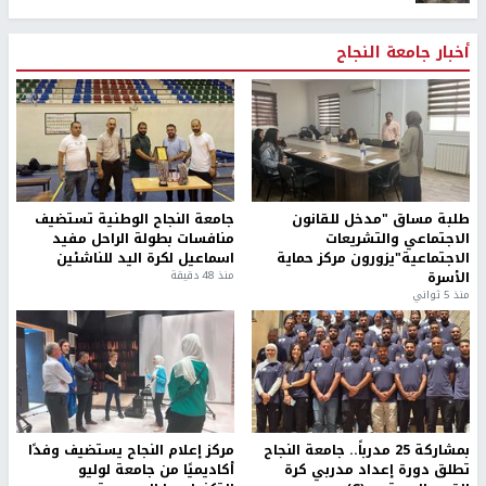
أخبار جامعة النجاح
طلبة مساق "مدخل للقانون
جامعة النجاح الوطنية تستضيف
الاجتماعي والتشريعات
منافسات بطولة الراحل مفيد
الاجتماعية"يزورون مركز حماية
اسماعيل لكرة اليد للناشئين
الأسرة
منذ 48 دقيقة
منذ 5 ثواني
بمشاركة 25 مدرباً.. جامعة النجاح
مركز إعلام النجاح يستضيف وفدًا
تطلق دورة إعداد مدربي كرة
أكاديميًا من جامعة لوليو