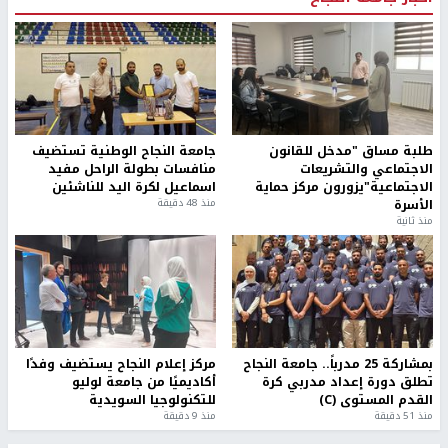
طلبة مساق "مدخل للقانون
جامعة النجاح الوطنية تستضيف
الاجتماعي والتشريعات
منافسات بطولة الراحل مفيد
الاجتماعية"يزورون مركز حماية
اسماعيل لكرة اليد للناشئين
الأسرة
منذ 48 دقيقة
منذ ثانية
بمشاركة 25 مدرباً.. جامعة النجاح
مركز إعلام النجاح يستضيف وفدًا
تطلق دورة إعداد مدربي كرة
أكاديميًا من جامعة لوليو
القدم المستوى (C)
للتكنولوجيا السويدية
منذ 51 دقيقة
منذ 9 دقيقة