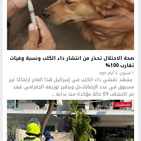
صحة الاحتلال تحذر من انتشار داء الكلب ونسبة وفيات
تقارب 100%
1 اسبوع.، 3 أيام ago
يشهد تفشي داء الكلب في إسرائيل هذا العام ارتفاعًا غير
مسبوق في عدد الإصابات،بل ويتغير توزيعه الجغرافي. فقد
تم اكتشاف 69 حالة مؤكدة منذ بداية ...
فلسطينيات