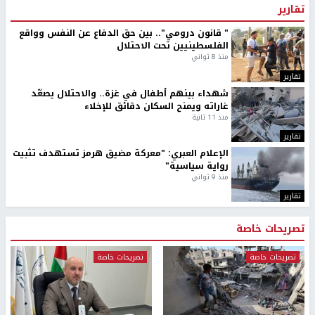
تقارير
" قانون درومي".. بين حق الدفاع عن النفس وواقع
الفلسطينيين تحت الاحتلال
منذ 8 ثواني
تقارير
شهداء بينهم أطفال في غزة.. والاحتلال يصعّد
غاراته ويمنح السكان دقائق للإخلاء
منذ 11 ثانية
تقارير
الإعلام العبري: "معركة مضيق هرمز تستهدف تثبيت
رواية سياسية"
منذ 9 ثواني
تقارير
تصريحات خاصة
تصريحات خاصة
تصريحات خاصة