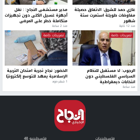
غازي حمد للشرق: الاتفاق حصيلة
مدير مستشفى النجاح: : نقل
مفاوضات طويلة استمرت ستة
أجهزة غسيل الكلى دون تجهيزات
شهور
متكاملة خطر على المرضى
منذ 12 ثانية
منذ 2 ساعة
تصريحات خاصة
تصريحات خاصة
الرجوب: لا مستقبل للنظام
الخضور: نجاح تجربة امتحان التربية
السياسي الفلسطيني دون
الإسلامية يمهد للتوسع إلكترونيًا
انتخابات ديمقراطية
1 شهر ago
منذ ساعة
فلسطينيات
فلسطينيو 48