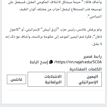
وأضاف قائلا: " حينما سيشكل الائتلاف الحكومي المقبل، فسيعمل على
توسيعه قدر المستطاع ليشمل أحزاب من مختلف ألوان الطيف
السياسي".
ولم يرفض غانتس، رئيس حزب "أزرق أبيض" الإسرائيلي، أو "كاحول
لافان"، فكرة ضم اليمين الموحد إلى حكومة برئاسته، وأضاف مع ذلك إنه
لا يقبل.
رابط قصير
https://nn.najah.edu/5C0A/
إنسخ الرابط
الكلمات المفتاحية
اليمين
الانتخابات
غانتس
الإسرائيلي
البرلمانية