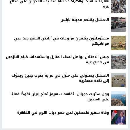
73,386 شهيدًا و174,250 مصابًا منذ بدء العدوان على قطاع
غزة
الاحتلال يقتحم مدينة نابلس
مستوطنون يتلفون مزروعات في أراضي المغير بعد رعي
مواشيهم
جيش الاحتلال يواصل نسف المنازل واستهداف خيام النازحين
في قطاع غزة
الاحتلال يستولي على منزل في عرابة جنوب جنين ويحوّله
إلى ثكنة عسكرية
وول ستريت جورنال: تفاهمات هرمز تمنح إيران نفوذًا فعليًا
على المضيق
وفاة سفير فلسطين لدى مصر دياب اللوح في القاهرة