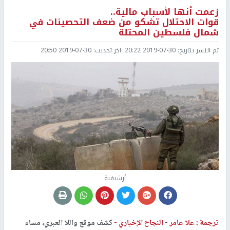
زعمت أنها لأسباب مالية..
قوات الاحتلال تشكو من ضعف التحصينات في
شمال فلسطين المحتلة
تم النشر بتاريخ:
2019-07-30 20:22
اخر تحديث:
2019-07-30 20:50
أرشيفية
ترجمة : علا عامر
-
النجاح الإخباري -
كشف موقع واللا العبري، مساء