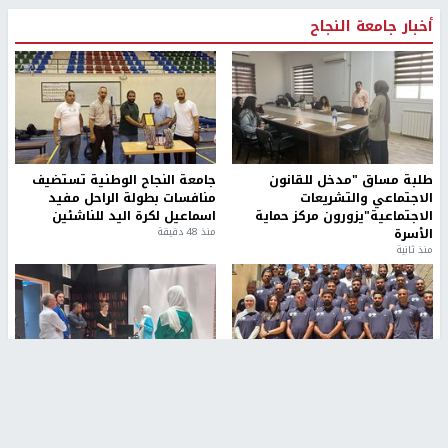
أخبار جامعة النجاح
طلبة مساق "مدخل للقانون
جامعة النجاح الوطنية تستضيف
الاجتماعي والتشريعات
منافسات بطولة الراحل مفيد
الاجتماعية"يزورون مركز حماية
اسماعيل لكرة اليد للناشئين
الأسرة
منذ 48 دقيقة
منذ ثانية
بمشاركة 25 مدرباً.. جامعة النجاح
مركز إعلام النجاح يستضيف وفدًا
تطلق دورة إعداد مدربي كرة
أكاديميًا من جامعة لوليو
القدم المستوى (C)
للتكنولوجيا السويدية
منذ 51 دقيقة
منذ 9 دقيقة