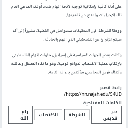
على أدلة كافية بإمكانية توجيه لائحة اتهام ضده، أوقف المدعي العام
تلك الإجراءات وامتنع عن تقديمها.
ووفقا للشرطة، فإن التحقيقات ستتواصل في القضية، مشيرةً إلى أنه
سيتم الإفراج عن الفلسطيني الذي اتهم بالحادثة.
وكانت بعض الجهات السياسية في إسرائيل، حاولت اتهام الفلسطيني
بارتكاب عملية الاغتصاب لدوافع قومية، وهو ما نفاه المعتقل وعائلته
وكذلك فريق المحامين، مؤكدين برءاته التامة.
رابط قصير
https://nn.najah.edu/54UD/
الكلمات المفتاحية
دير
رام
الشرطة
الاغتصاب
قديس
الله