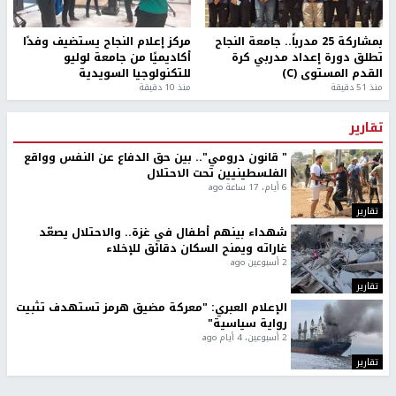
بمشاركة 25 مدرباً.. جامعة النجاح
مركز إعلام النجاح يستضيف وفدًا
تطلق دورة إعداد مدربي كرة
أكاديميًا من جامعة لوليو
القدم المستوى (C)
للتكنولوجيا السويدية
منذ 51 دقيقة
منذ 10 دقيقة
تقارير
" قانون درومي".. بين حق الدفاع عن النفس وواقع
الفلسطينيين تحت الاحتلال
6 أيام، 17 ساعة ago
تقارير
شهداء بينهم أطفال في غزة.. والاحتلال يصعّد
غاراته ويمنح السكان دقائق للإخلاء
2 أسبوعين ago
تقارير
الإعلام العبري: "معركة مضيق هرمز تستهدف تثبيت
رواية سياسية"
2 أسبوعين، 4 أيام ago
تقارير