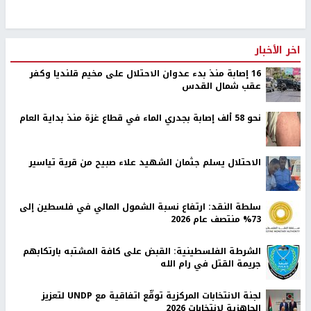
اخر الأخبار
16 إصابة منذ بدء عدوان الاحتلال على مخيم قلنديا وكفر
عقب شمال القدس
نحو 58 ألف إصابة بجدري الماء في قطاع غزة منذ بداية العام
الاحتلال يسلم جثمان الشهيد علاء صبيح من قرية تياسير
سلطة النقد: ارتفاع نسبة الشمول المالي في فلسطين إلى
73% منتصف عام 2026
الشرطة الفلسطينية: القبض على كافة المشتبه بارتكابهم
جريمة القتل في رام الله
لجنة الانتخابات المركزية توقّع اتفاقية مع UNDP لتعزيز
الجاهزية لانتخابات 2026