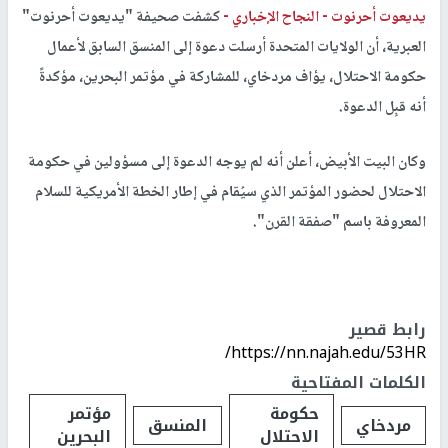
يديعوت أحرنوت -
النجاح الإخباري -
كشفت صحيفة "يديعوت أحرنوت"
العبرية، أن الولايات المتحدة أرسلت دعوة إلى المنسق السابق لأعمال
حكومة الاحتلال، يؤاف مردخاي، للمشاركة في مؤتمر البحرين، مؤكدةً
أنه قبِل الدعوة.
وكان البيت الأبيض، أعلن أنه لم يوجه الدعوة إلى مسؤولين في حكومة
الاحتلال لحضور المؤتمر الذي سيُقام في إطار الخطة الأمريكية للسلام
المعروفة باسم "صفقة القرن".
رابط قصير
https://nn.najah.edu/53HR/
الكلمات المفتاحية
حكومة
مؤتمر
مردخاي
المنسق
الاحتلال
البحرين