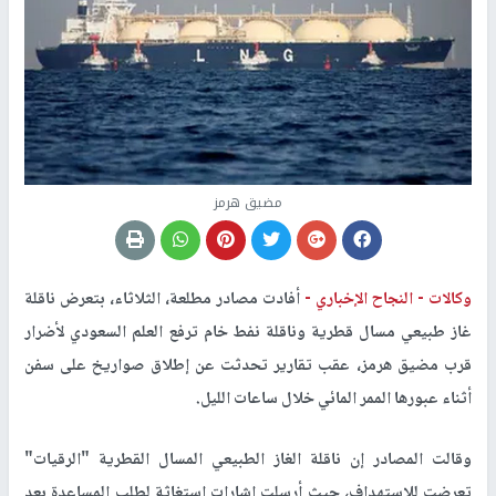
مضيق هرمز
وكالات -
النجاح الإخباري -
أفادت مصادر مطلعة، الثلاثاء، بتعرض ناقلة
غاز طبيعي مسال قطرية وناقلة نفط خام ترفع العلم السعودي لأضرار
قرب مضيق هرمز، عقب تقارير تحدثت عن إطلاق صواريخ على سفن
أثناء عبورها الممر المائي خلال ساعات الليل.
وقالت المصادر إن ناقلة الغاز الطبيعي المسال القطرية "الرقيات"
تعرضت للاستهداف، حيث أرسلت إشارات استغاثة لطلب المساعدة بعد