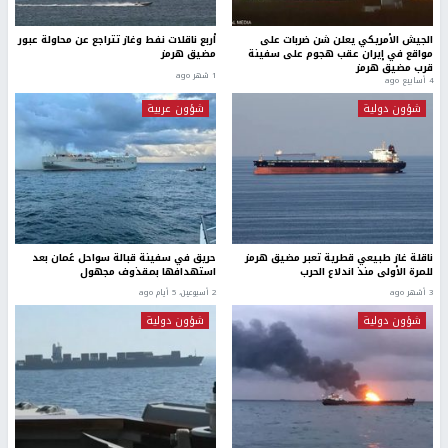
الجيش الأمريكي يعلن شن ضربات على
أربع ناقلات نفط وغاز تتراجع عن محاولة عبور
مواقع في إيران عقب هجوم على سفينة
مضيق هرمز
قرب مضيق هرمز
1 شهر ago
4 أسابيع ago
شؤون دولية
شؤون عربية
ناقلة غاز طبيعي قطرية تعبر مضيق هرمز
حريق في سفينة قبالة سواحل عُمان بعد
للمرة الأولى منذ اندلاع الحرب
استهدافها بمقذوف مجهول
3 أشهر ago
2 أسبوعين، 5 أيام ago
شؤون دولية
شؤون دولية