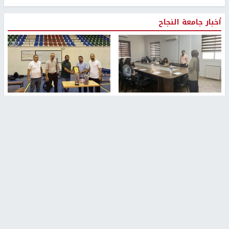
أخبار جامعة النجاح
طلبة مساق "مدخل للقانون
جامعة النجاح الوطنية تستضيف
الاجتماعي والتشريعات
منافسات بطولة الراحل مفيد
الاجتماعية"يزورون مركز حماية
اسماعيل لكرة اليد للناشئين
الأسرة
منذ 48 دقيقة
منذ ثانية
بمشاركة 25 مدرباً.. جامعة النجاح
مركز إعلام النجاح يستضيف وفدًا
تطلق دورة إعداد مدربي كرة
أكاديميًا من جامعة لوليو
القدم المستوى (C)
للتكنولوجيا السويدية