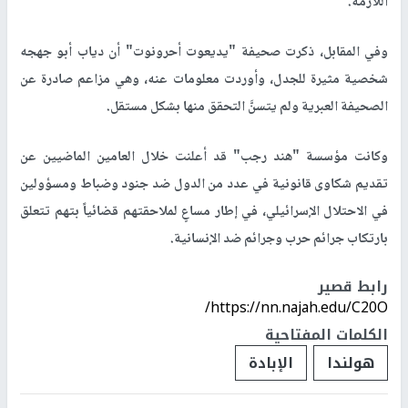
اللازمة.
وفي المقابل، ذكرت صحيفة "يديعوت أحرونوت" أن دياب أبو جهجه
شخصية مثيرة للجدل، وأوردت معلومات عنه، وهي مزاعم صادرة عن
الصحيفة العبرية ولم يتسنَّ التحقق منها بشكل مستقل.
وكانت مؤسسة "هند رجب" قد أعلنت خلال العامين الماضيين عن
تقديم شكاوى قانونية في عدد من الدول ضد جنود وضباط ومسؤولين
في الاحتلال الإسرائيلي، في إطار مساعٍ لملاحقتهم قضائياً بتهم تتعلق
بارتكاب جرائم حرب وجرائم ضد الإنسانية.
رابط قصير
https://nn.najah.edu/C20O/
الكلمات المفتاحية
هولندا
الإبادة