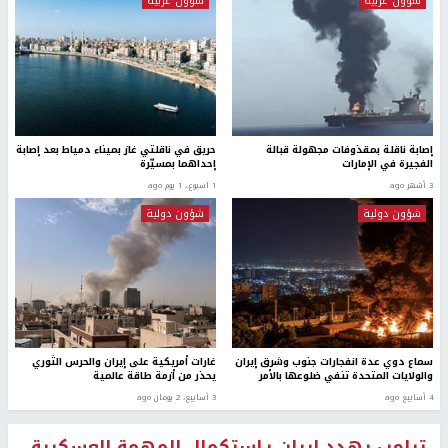
شؤون عربية
شؤون عربية
إصابة ناقلة بمقذوفات مجهولة قبالة
حريق في ناقلتي غاز بميناء دمياط بعد إصابة
الفجيرة في الإمارات
إحداهما بمسيّرة
3 أشهر ago
1 اسبوع.، 1 يوم ago
شؤون دولية
شؤون دولية
سماع دوي عدة انفجارات جنوب وشرق إيران
غارات أمريكية على إيران والحرس الثوري
والولايات المتحدة تنفي ضلوعها بالأمر
يحذر من أزمة طاقة عالمية
4 أسابيع ago
3 أسابيع، 2 يومان ago
ترامب يهدد إيران بـاستكمال المهمة العسكرية