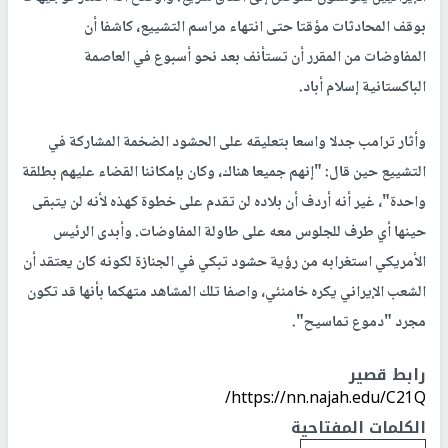
بوقف المحادثات مؤقتا حتى انتهاء مراسم التشييع، كاشفا أن
المفاوضات من المقرر أن تستأنف بعد نحو أسبوع في العاصمة
الباكستانية إسلام أباد.
وأثار ترامب جدلا واسعا بتعليقه على الحشود الضخمة المشاركة في
التشييع حين قال: "إنهم جميعا هناك، وكان بإمكاننا القضاء عليهم بطلقة
واحدة"، غير أنه أردف أن بلاده لن تقدم على خطوة كهذه لأنه لن يتبقى
حينها أي طرف للجلوس معه على طاولة المفاوضات. وأبدى الرئيس
الأمريكي استغرابه من رؤية حشود تبكي في الجنازة لكونه كان يعتقد أن
الشعب الإيراني يكره خامنئي، واصفا تلك المشاهد متهكما بأنها قد تكون
مجرد "دموع تماسيح".
رابط قصير
https://nn.najah.edu/C21Q/
الكلمات المفتاحية