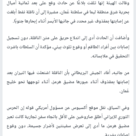
وقالت الهيئة إنها تلقت بلاغًا عن حادث وقع على بعد ثمانية أميال
بحرية شرق منطقة ليما في سلطنة عُمان، مشيرة إلى أن ناقلة نفط أبلغت
عن إصابتها بمقذوف غير محدد في جانبها الأيسر أثناء إبحارها جنوبًا.
وأضافت أن الحادث أدى إلى اندلاع حريق على متن الناقلة، دون تسجيل
إصابات بين أفراد الطاقم أو وقوع تلوث بيئي، مؤكدة أن السلطات باشرت
التحقيق في ملابساته.
من جانبه، أفاد الجيش البريطاني بأن الناقلة اشتعلت فيها النيران بعد
إصابتها بمقذوف أثناء عبورها مضيق هرمز، أثناء توجهها نحو خليج
عُمان.
وفي السياق، نقل موقع أكسيوس عن مسؤول أمريكي قوله إن الحرس
الثوري الإيراني أطلق صاروخين على الأقل باتجاه سفن تجارية كانت تعبر
مضيق هرمز، ما أدى إلى تعرض سفينتين لأضرار جسيمة، دون وقوع
إصابات بشرية.