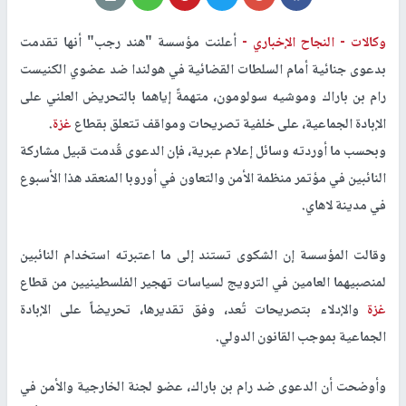
وكالات -
النجاح الإخباري -
أعلنت مؤسسة "هند رجب" أنها تقدمت
بدعوى جنائية أمام السلطات القضائية في هولندا ضد عضوي الكنيست
رام بن باراك وموشيه سولومون، متهمةً إياهما بالتحريض العلني على
الإبادة الجماعية، على خلفية تصريحات ومواقف تتعلق بقطاع
غزة
.
وبحسب ما أوردته وسائل إعلام عبرية، فإن الدعوى قُدمت قبيل مشاركة
النائبين في مؤتمر منظمة الأمن والتعاون في أوروبا المنعقد هذا الأسبوع
في مدينة لاهاي.
وقالت المؤسسة إن الشكوى تستند إلى ما اعتبرته استخدام النائبين
لمنصبيهما العامين في الترويج لسياسات تهجير الفلسطينيين من قطاع
غزة
والإدلاء بتصريحات تُعد، وفق تقديرها، تحريضاً على الإبادة
الجماعية بموجب القانون الدولي.
وأوضحت أن الدعوى ضد رام بن باراك، عضو لجنة الخارجية والأمن في