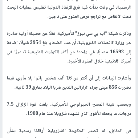
الرسمية، في وقت بدأت فيه فرق الإنقاذ الدولية تقليص عمليات البحث
تحت الأنقاض مع تراجع فرص العثور على ناجين.
وذكرت شبكة “آيه بي سي نيوز” الأميركية، نقلًا عن حصيلة أولية صادرة
عن وزارة الاتصالات الفنزويلية، أن عدد الضحايا بلغ 2954 قتيلًا، إضافة
إلى 16592 مصابًا، في واحدة من أكثر الكوارث الطبيعية تدميرًا في
أميركا اللاتينية خلال العقود الأخيرة.
وأشارت البيانات إلى أن أكثر من 16 ألف شخص باتوا بلا مأوى، فيما
تضررت 856 مبنى جراء الزلزالين اللذين ضربا البلاد بفارق 39 ثانية.
وبحسب هيئة المسح الجيولوجي الأميركية، بلغت قوة الزلزال 7.5
درجات، ما يجعله الأقوى الذي تشهده فنزويلا منذ عام 1900.
في المقابل، لم تصدر الحكومة الفنزويلية أرقامًا رسمية بشأن