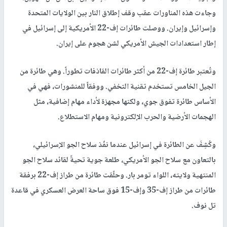
وجاءت هذه المناورات عقب وقف إطلاق النار بين الولايات المتحدة
وإسرائيل وإيران. ووصلت طائرات إف-22 الأمريكية إلى إسرائيل في
إطار استعدادات الجيش الأمريكي لشن هجوم على إيران.
وتُعتبر طائرة إف-22 من أكثر طائرات القاذفات تطوراً. وهي طائرة من
الجيل الخامس تستخدم تقنية التخفي. ووفقاً للمنشورات، فهي في
الأساس طائرة تفوق جوي، ولكنها مجهزة لأداء مهام إضافية، مثل
الهجمات الأرضية والحرب الإلكترونية ومهام الاستطلاع.
وكُشِفَ عن الطائرة في إسرائيل عندما نفّذ سلاح الجو الإسرائيلي،
بالتعاون مع سلاح الجو الأمريكي، طلعة جوية تحيةً لقائد سلاح الجو
المنتهية ولايته، اللواء تومر بار. وحلّقت طائرة من طراز إف-22 برفقة
طائرات من طراز إف-35 وإف-15 فوق ساحة العرض العسكري في قاعدة
تل نوف.