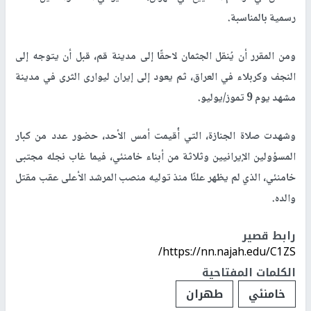
رسمية بالمناسبة.
ومن المقرر أن يُنقل الجثمان لاحقًا إلى مدينة قم، قبل أن يتوجه إلى
النجف وكربلاء في العراق، ثم يعود إلى إيران ليوارى الثرى في مدينة
مشهد يوم 9 تموز/يوليو.
وشهدت صلاة الجنازة، التي أُقيمت أمس الأحد، حضور عدد من كبار
المسؤولين الإيرانيين وثلاثة من أبناء خامنئي، فيما غاب نجله مجتبى
خامنئي، الذي لم يظهر علنًا منذ توليه منصب المرشد الأعلى عقب مقتل
والده.
رابط قصير
https://nn.najah.edu/C1ZS/
الكلمات المفتاحية
خامنئي
طهران