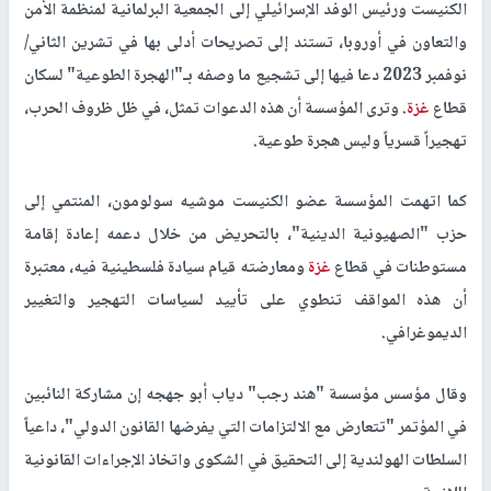
الكنيست ورئيس الوفد الإسرائيلي إلى الجمعية البرلمانية لمنظمة الأمن
والتعاون في أوروبا، تستند إلى تصريحات أدلى بها في تشرين الثاني/
نوفمبر 2023 دعا فيها إلى تشجيع ما وصفه بـ"الهجرة الطوعية" لسكان
قطاع
غزة
. وترى المؤسسة أن هذه الدعوات تمثل، في ظل ظروف الحرب،
تهجيراً قسرياً وليس هجرة طوعية.
كما اتهمت المؤسسة عضو الكنيست موشيه سولومون، المنتمي إلى
حزب "الصهيونية الدينية"، بالتحريض من خلال دعمه إعادة إقامة
مستوطنات في قطاع
غزة
ومعارضته قيام سيادة فلسطينية فيه، معتبرة
أن هذه المواقف تنطوي على تأييد لسياسات التهجير والتغيير
الديموغرافي.
وقال مؤسس مؤسسة "هند رجب" دياب أبو جهجه إن مشاركة النائبين
في المؤتمر "تتعارض مع الالتزامات التي يفرضها القانون الدولي"، داعياً
السلطات الهولندية إلى التحقيق في الشكوى واتخاذ الإجراءات القانونية