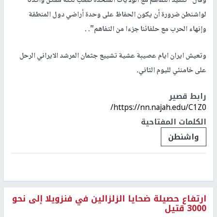
وقال" تنفيذ التفاهم مع الولايات المتحدة صعب لكنه ممكن وأكدنا
لواشنطن ضرورة أن يكون الحفاظ على وحدة أراضي دول المنطقة
وإنهاء الحرب مع حلفائنا جزءا من التفاهم". .
وتعيش ايران ايام عصيبة عشية تشييع جثمان المرشد الايراني الرحل
على خامنئي لليوم الثاني.
رابط قصير
https://nn.najah.edu/C1Z0/
الكلمات المفتاحية
واشنطن
ارتفاع حصيلة ضحايا الزلزالين في فنزويلا إلى نحو
3000 قتيل