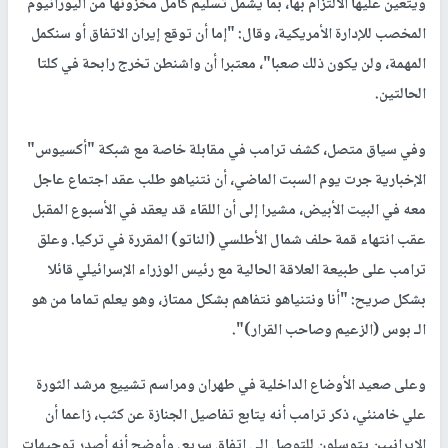
ويتعين عليها الالتزام بها، بما يشمل تسليم كامل مخزونها من اليورانيوم
المخصب للإدارة الأمريكية، وقال: "إما أن توقع إيران الاتفاق أو سنكمل
المهمة، ولن يكون ذلك صعبا"، معتبرا أن واشنطن تخرج رابحة في كلتا
الحالتين.
وفي سياق متصل، كشف ترامب في مقابلة خاصة مع شبكة "أكسيوس"
الإخبارية جرت يوم السبت الماضي، أن نتنياهو طلب عقد اجتماع عاجل
معه في البيت الأبيض، مشيرا إلى أن اللقاء قد يعقد في الأسبوع المقبل
عقب انتهاء قمة حلف شمال الأطلسي (الناتو) المقررة في تركيا. وعلق
ترامب على طبيعة العلاقة الحالية مع رئيس الوزراء الإسرائيلي قائلا
بشكل صريح: "أنا ونتنياهو نتفاهم بشكل ممتاز، وهو يعلم تماما من هو
الـ بوس (الزعيم وصاحب القرار)".
وعلى صعيد الأوضاع الداخلية في طهران ومراسم تشييع مرشد الثورة
علي خامنئي، ذكر ترامب أنه يتابع تفاصيل الجنازة عن كثب، زاعما أن
الإيرانيين يتوسلون للتوصل إلى اتفاق سريع. وأوضح أنه أصدر توجيهات