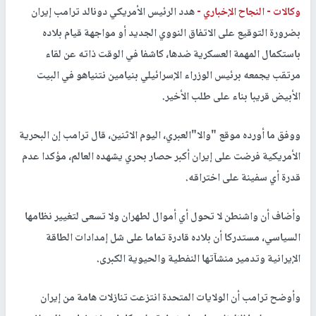
وكالات -
النجاح الإخباري -
هدد الرئيس الأمريكي دونالد ترامب إيران
بضرورة التوقيع على الاتفاق النووي الجديد أو مواجهة قيام بلاده
باستكمال المهمة العسكرية ضدها، كاشفا في الوقت ذاته عن لقاء
مرتقب يجمعه برئيس الوزراء الإسرائيلي بنيامين نتنياهو في البيت
الأبيض قريبا بناء على طلب الأخير.
ووفق ما أورده موقع "والا"العبري، اليوم الاثنين، قال ترامب إن البحرية
الأمريكية فرضت على إيران أكبر حصار بحري يشهده العالم، مؤكدا عدم
قدرة أي سفينة على اختراقه.
وأضاف أن واشنطن لا تحول أي أموال لطهران ولا تسعى لتغيير نظامها
السياسي، مستدركا أن بلاده قادرة تماما على شل إمدادات الطاقة
الإيرانية وتدمير منشآتها النفطية والحيوية الكبرى.
وأوضح ترامب أن الولايات المتحدة انتزعت تنازلات هامة من إيران