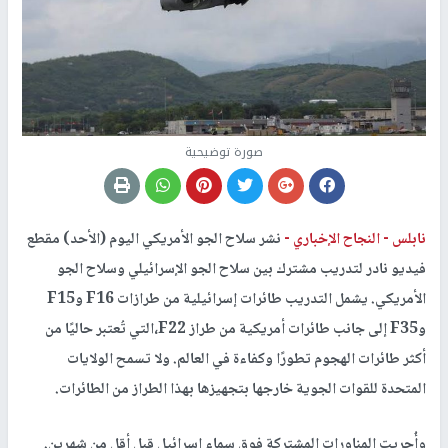
صورة توضيحية
نابلس -
النجاح الإخباري -
نشر سلاح الجو الأمريكي اليوم (الأحد) مقطع
فيديو نادر لتدريب مشترك بين سلاح الجو الإسرائيلي وسلاح الجو
الأمريكي. يشمل التدريب طائرات إسرائيلية من طرازات F16 وF15
وF35 إلى جانب طائرات أمريكية من طراز F22،التي تُعتبر حاليًا من
أكثر طائرات الهجوم تطورًا وكفاءة في العالم. ولا تسمح الولايات
المتحدة للقوات الجوية خارجها بتجهيزها بهذا الطراز من الطائرات.
وأُجريت المناورات المشتركة فوق سماء إسرائيل قبل أقل من شهرين.