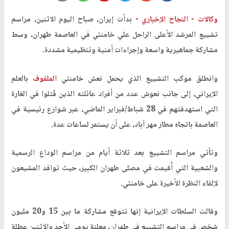
وكالات -
النجاح الإخباري -
بدأت إيران، صباح اليوم الاثنين، مراسم
تشييع المرشد الأعلى الراحل علي خامنئي في العاصمة طهران، وسط
مشاركة جماهيرية واسعة وإجراءات أمنية وتنظيمية مشددة.
وانطلق موكب التشييع الذي يحمل نعش خامنئي
الملفوف
بالعلم
الإيراني، إلى جانب نعوش عدد من أفراد عائلته الذين قُتلوا في الغارة
التي استهدفتهم في 28 شباط/فبراير الماضي، عبر شوارع رئيسية في
العاصمة باتجاه مطار مهر آباد، على أن يستمر لساعات عدة.
وتأتي مراسم التشييع بعد ثلاثة أيام من مراسم الوداع الرسمية
والشعبية التي أُقيمت في مصلى طهران الكبير، حيث توافد المشيعون
لإلقاء النظرة الأخيرة على خامنئي.
وقالت السلطات الإيرانية إنها تتوقع مشاركة ما بين 15 و20 مليون
شخص في مراسم التشييع في طهران، معلنة يومي الأحد والاثنين عطلة