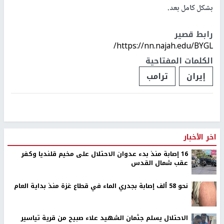
بشكل كامل بعد.
رابط قصير
https://nn.najah.edu/BYGL/
الكلمات المفتاحية
إيران
ترامب
اخر الأخبار
16 إصابة منذ بدء عدوان الاحتلال على مخيم قلنديا وكفر
عقب شمال القدس
نحو 58 ألف إصابة بجدري الماء في قطاع غزة منذ بداية العام
الاحتلال يسلم جثمان الشهيد علاء صبيح من قرية تياسير