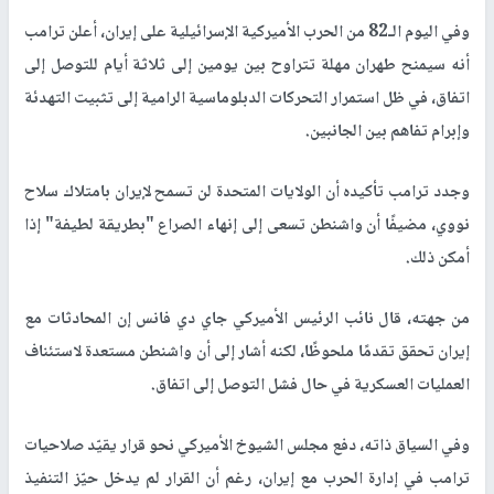
وفي اليوم الـ82 من الحرب الأميركية الإسرائيلية على إيران، أعلن ترامب
أنه سيمنح طهران مهلة تتراوح بين يومين إلى ثلاثة أيام للتوصل إلى
اتفاق، في ظل استمرار التحركات الدبلوماسية الرامية إلى تثبيت التهدئة
وإبرام تفاهم بين الجانبين.
وجدد ترامب تأكيده أن الولايات المتحدة لن تسمح لإيران بامتلاك سلاح
نووي، مضيفًا أن واشنطن تسعى إلى إنهاء الصراع "بطريقة لطيفة" إذا
أمكن ذلك.
من جهته، قال نائب الرئيس الأميركي جاي دي فانس إن المحادثات مع
إيران تحقق تقدمًا ملحوظًا، لكنه أشار إلى أن واشنطن مستعدة لاستئناف
العمليات العسكرية في حال فشل التوصل إلى اتفاق.
وفي السياق ذاته، دفع مجلس الشيوخ الأميركي نحو قرار يقيّد صلاحيات
ترامب في إدارة الحرب مع إيران، رغم أن القرار لم يدخل حيّز التنفيذ