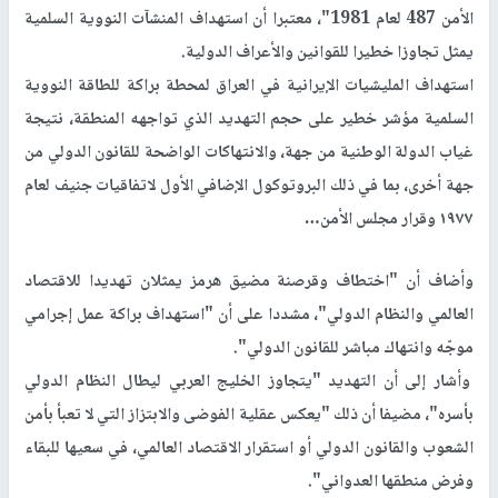
الأمن 487 لعام 1981"، معتبرا أن استهداف المنشآت النووية السلمية
يمثل تجاوزا خطيرا للقوانين والأعراف الدولية.
استهداف المليشيات الإيرانية في العراق لمحطة براكة للطاقة النووية
السلمية مؤشر خطير على حجم التهديد الذي تواجهه المنطقة، نتيجة
غياب الدولة الوطنية من جهة، والانتهاكات الواضحة للقانون الدولي من
جهة أخرى، بما في ذلك البروتوكول الإضافي الأول لاتفاقيات جنيف لعام
١٩٧٧ وقرار مجلس الأمن…
وأضاف أن "اختطاف وقرصنة مضيق هرمز يمثلان تهديدا للاقتصاد
العالمي والنظام الدولي"، مشددا على أن "استهداف براكة عمل إجرامي
موجّه وانتهاك مباشر للقانون الدولي".
وأشار إلى أن التهديد "يتجاوز الخليج العربي ليطال النظام الدولي
بأسره"، مضيفا أن ذلك "يعكس عقلية الفوضى والابتزاز التي لا تعبأ بأمن
الشعوب والقانون الدولي أو استقرار الاقتصاد العالمي، في سعيها للبقاء
وفرض منطقها العدواني".