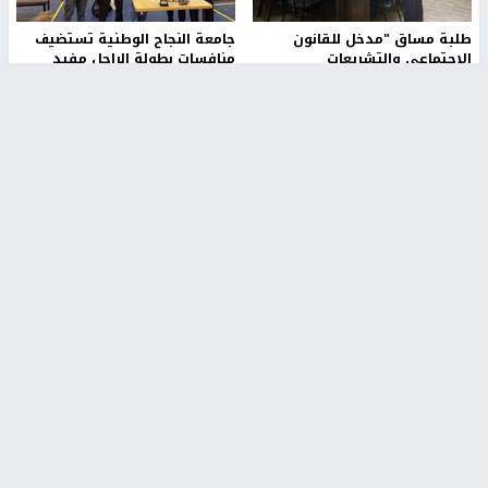
طلبة مساق "مدخل للقانون
جامعة النجاح الوطنية تستضيف
الاجتماعي والتشريعات
منافسات بطولة الراحل مفيد
الاجتماعية"يزورون مركز حماية
اسماعيل لكرة اليد للناشئين
الأسرة
منذ 48 دقيقة
منذ 5 ثواني
بمشاركة 25 مدرباً.. جامعة النجاح
مركز إعلام النجاح يستضيف وفدًا
تطلق دورة إعداد مدربي كرة
أكاديميًا من جامعة لوليو
القدم المستوى (C)
للتكنولوجيا السويدية
منذ 51 دقيقة
منذ 10 دقيقة
تقارير
" قانون درومي".. بين حق الدفاع عن النفس وواقع
الفلسطينيين تحت الاحتلال
6 أيام، 17 ساعة ago
تقارير