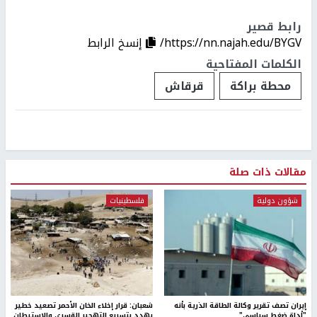
رابط قصير
https://nn.najah.edu/BYGV/
إنسخ الرابط
الكلمات المفتاحية
محطة براكة
قرقاش
مقالات ذات صلة
شؤون دولية
فلسطينيات
إيران تصف تقرير وكالة الطاقة الذرية بأنه
شعبان: قرار إخلاء الخان الأحمر تصعيد خطير
"أداة ضغط سياسي"
يهدد بتسريع التهجير القسري والاستيطان