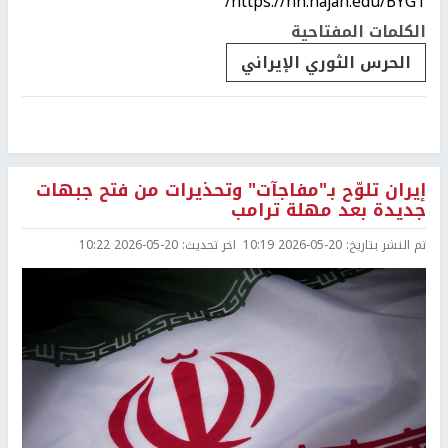
https://nn.najah.edu/BYGT/
الكلمات المفتاحية
الحرس الثوري الإيراني
إيران تلوّح بـ"مفاجآت" وتحذيرات من فتح جبهات
جديدة بعد مهلة ترامب
تم النشر بتاريخ:
2026-05-20 10:19
اخر تحديث:
2026-05-20 10:22