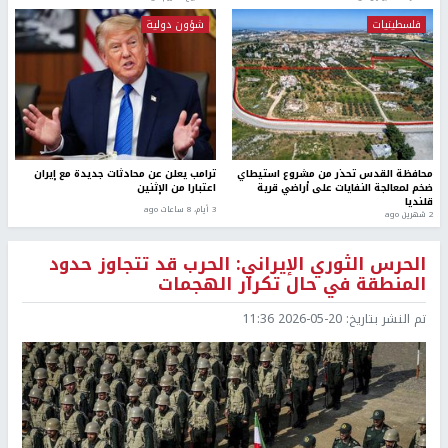
فلسطينيات
شؤون دولية
محافظة القدس تحذر من مشروع استيطاي
ترامب يعلن عن محادثات جديدة مع إيران
ضخم لمعالجة النفايات على أراضي قرية
اعتبارا من الإثنين
قلنديا
3 أيام، 8 ساعات ago
2 شهرين ago
الحرس الثوري الإيراني: الحرب قد تتجاوز حدود
المنطقة في حال تكرار الهجمات
تم النشر بتاريخ:
2026-05-20 11:36