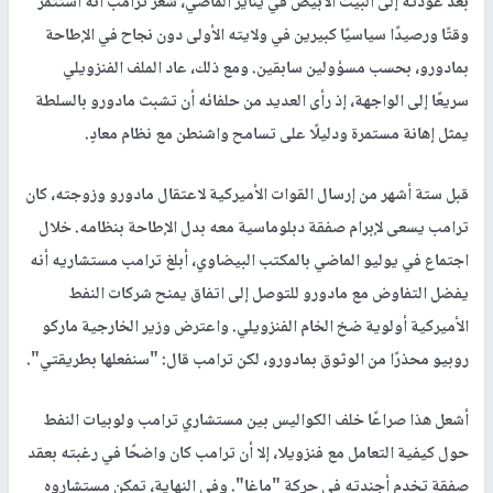
بعد عودته إلى البيت الأبيض في يناير الماضي، شعر ترامب أنه استثمر
وقتًا ورصيدًا سياسيًا كبيرين في ولايته الأولى دون نجاح في الإطاحة
بمادورو، بحسب مسؤولين سابقين. ومع ذلك، عاد الملف الفنزويلي
سريعًا إلى الواجهة، إذ رأى العديد من حلفائه أن تشبث مادورو بالسلطة
يمثل إهانة مستمرة ودليلًا على تسامح واشنطن مع نظام معادٍ.
قبل ستة أشهر من إرسال القوات الأميركية لاعتقال مادورو وزوجته، كان
ترامب يسعى لإبرام صفقة دبلوماسية معه بدل الإطاحة بنظامه. خلال
اجتماع في يوليو الماضي بالمكتب البيضاوي، أبلغ ترامب مستشاريه أنه
يفضل التفاوض مع مادورو للتوصل إلى اتفاق يمنح شركات النفط
الأميركية أولوية ضخ الخام الفنزويلي. واعترض وزير الخارجية ماركو
روبيو محذرًا من الوثوق بمادورو، لكن ترامب قال: "سنفعلها بطريقتي".
أشعل هذا صراعًا خلف الكواليس بين مستشاري ترامب ولوبيات النفط
حول كيفية التعامل مع فنزويلا، إلا أن ترامب كان واضحًا في رغبته بعقد
صفقة تخدم أجندته في حركة "ماغا". وفي النهاية، تمكن مستشاروه