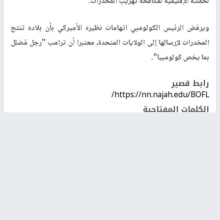
لحملته الإقليمية لمكافحة تهريب المخدرات.
ويرفض الرئيس الكولومبي اتهامات نظيره الأميركي بأن بلاده تنتج
المخدرات لإرسالها إلى الولايات المتحدة، معتبرا أن ترامب "رجل مُضلل
بما يخص كولومبيا".
رابط قصير
https://nn.najah.edu/BOFL/
الكلمات المفتاحية
الرئيس الكولومبي
ترامب
اخر الأخبار
48 إصابة منذ بدء عدوان الاحتلال على مخيم قلنديا وكفر
عقب شمال القدس