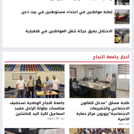
إصابة مواطنين في اعتداء مستوطنين في بيت دجن
الاحتلال يعيق حركة تنقل المواطنين في قلقيلية
أخبار جامعة النجاح
طلبة مساق "مدخل للقانون
جامعة النجاح الوطنية تستضيف
الاجتماعي والتشريعات
منافسات بطولة الراحل مفيد
الاجتماعية"يزورون مركز حماية
اسماعيل لكرة اليد للناشئين
الأسرة
منذ 48 دقيقة
منذ ثانية