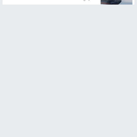
تقارير
تصريحات خاصة
تصريحات خاصة
تصريحات خاصة
غازي حمد للشرق: الاتفاق حصيلة
مدير مستشفى النجاح: : نقل
مفاوضات طويلة استمرت ستة
أجهزة غسيل الكلى دون تجهيزات
شهور
متكاملة خطر على المرضى
منذ 12 ثانية
منذ 2 ساعة
تصريحات خاصة
تصريحات خاصة
الرجوب: لا مستقبل للنظام
الخضور: نجاح تجربة امتحان التربية
السياسي الفلسطيني دون
الإسلامية يمهد للتوسع إلكترونيًا