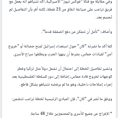
وفي مقابلة مع قناة "فوكس نيوز" الأميركية، أكد نتنياهو أنه يعمل مع
فريق ترامب على صياغة اتفاق من 21 نقطة، لكنه أقر بأن التفاصيل لم
تُحسم بعد.
وأضاف: "نأمل أن نتمكن من دفع الصفقة قدماً".
كما أكد ما نشرته "كان" حول استعداد إسرائيل لمنح حصانة أو "خروج
آمن" لقيادات حماس، بشرط أن ينهوا الحرب ويطلقوا سراح الأسرى.
وتشير تفاصيل الخطة إلى احتمال أن تشمل دولاً مثل تركيا وقطر
كوجهات لخروج قادة حماس، إضافة إلى دور للسلطة الفلسطينية بعد
إجراء إصلاحات داخلية، وهو ما لم يرفضه نتنياهو بشكل قاطع.
ووفق ما نُشر في "كان"، فإن المبادئ الرئيسية لخطة ترامب تتضمن:
* الإفراج عن جميع الأسرى والمحتجزين خلال 48 ساعة.