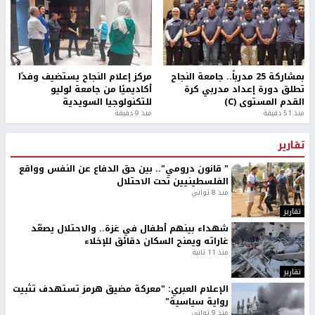
بمشاركة 25 مدرباً.. جامعة النجاح
مركز إعلام النجاح يستضيف وفدًا
تطلق دورة إعداد مدربي كرة
أكاديميًا من جامعة لوليو
القدم المستوى (C)
للتكنولوجيا السويدية
منذ 51 دقيقة
منذ 9 دقيقة
تقارير
" قانون درومي".. بين حق الدفاع عن النفس وواقع
الفلسطينيين تحت الاحتلال
منذ 8 ثواني
تقارير
شهداء بينهم أطفال في غزة.. والاحتلال يصعّد
غاراته ويمنح السكان دقائق للإخلاء
منذ 11 ثانية
تقارير
الإعلام العبري: "معركة مضيق هرمز تستهدف تثبيت
رواية سياسية"
منذ 9 ثواني