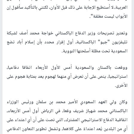
العربية، لا أستطيع الإجابة على ذلك قبل الأوان، لكنني بالتأكيد سأقول إن
الأبواب ليست مغلقة".
وتعتبر تصريحات وزير الدفاع الباكستاني خواجة محمد أصف لشبكة
تليفزيون "جيو" الباكستانية، أول إقرار محدد بأن إسلام أباد تضع
السعودية تحت مظلة أسلحتها النووية.
ووقعت باكستان والسعودية أمس الأول الأربعاء اتفاقا دفاعيا،
استراتيجيا، ينص على أن تعرض أي منهما لهجوم يعد بمثابة هجوم على
الأخرى.
وكان ولي العهد السعودي الأمير محمد بن سلمان ورئيس الوزراء
الباكستاني محمد شهباز شريف وقعا، في الرياض أول أمس الأربعاء،
اتفاقية الدفاع الاستراتيجي المشترك، التي نصت على أن أي اعتداء على
أي من البلدين يُعد اعتداءً على كلاهما، وتشمل تطوير التعاون الدفاعي