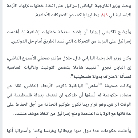
وحث وزير الخارجية الياباني إسرائيل على اتخاذ خطوات لإنهاء الأزمة
الإنسانية في
غزة
، وطالبها بالكف عن التحركات الأحادية.
وأوضح تاكيشي إيوايا أن بلاده ستتخذ خطوات إضافية إذ أقدمت
إسرائيل على المزيد من التحركات التي تسد الطريق أمام حل الدولتين.
وكان وزير الخارجية الياباني قال، خلال مؤتمر صحفي الأسبوع الماضي،
إن اليابان تُجري "تقييما شاملا يتضمن التوقيت والآليات المناسبة
لمسألة الاعتراف بدولة فلسطينية".
وكانت صحيفة "أساهي" اليابانية ذكرت، الأربعاء الماضي، نقلا عن
مصادر حكومية لم تُسمّها أن طوكيو لن تعترف بدولة فلسطينية في
الوقت الراهن، وهو قرار ربما تكون طوكيو اتخذته من أجل الحفاظ على
علاقاتها مع الولايات المتحدة ومنع إسرائيل من اتخاذ موقف متشدد.
وأعلنت حكومات عدة دول منها بريطانيا وفرنسا وكندا وأستراليا أنها