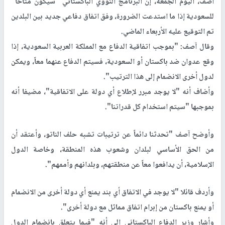
أصف، اليوم الجمعة، إن البرنامج النووي الباكستاني "سيكون متاحا"
للسعودية إذا ما استدعت الضرورة، وفق اتفاق دفاعي جديد بين البلدين
تم التوقيع عليه الأربعاء الماضي.
وقال آصف: "بموجب اتفاقية الدفاع مع المملكة العربية السعودية، إذا
وقع عدوان ضد باكستان أو السعودية، فسيتم الدفاع عنهما معاً، ويمكن
لدول أخرى الانضمام إلى هذا الترتيب".
وأضاف أنه "لا يوجد مبرر لإطلاع أي دولة على الاتفاقية"، مضيفا أنه
بموجبها "سيتم استخدام كل قدراتنا".
وأوضح آصف "تحدثنا دائماً عن ترتيبات تشبه حلف الناتو، وأعتقد أن
من الحق الأساسي لبلدان وشعوب هذه المنطقة، وخاصة الدول
الإسلامية، أن يدافعوا معاً عن منطقتهم، وبلدانهم وأممهم".
وأردف قائلا "لا يوجد في الاتفاق أي بند يمنع أي دولة أخرى من الانضمام
أو يمنع باكستان من إبرام اتفاق مماثل مع دولة أخرى".
وأشار وزير الدفاع الباكستاني إلى أنه "فيما يتعلق بانضمام الدول