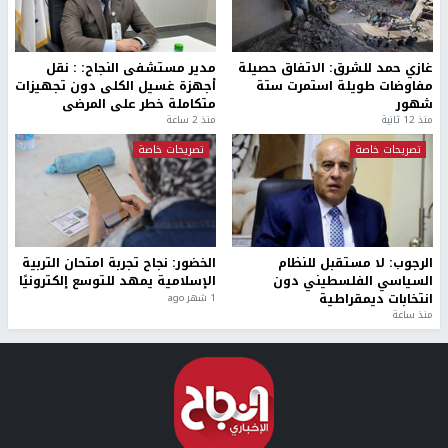
غازي حمد للشرق: الاتفاق حصيلة
مدير مستشفى النجاح: : نقل
مفاوضات طويلة استمرت ستة
أجهزة غسيل الكلى دون تجهيزات
شهور
متكاملة خطر على المرضى
منذ 12 ثانية
منذ 2 ساعة
تصريحات خاصة
تصريحات خاصة
الرجوب: لا مستقبل للنظام
الخضور: نجاح تجربة امتحان التربية
السياسي الفلسطيني دون
الإسلامية يمهد للتوسع إلكترونيًا
انتخابات ديمقراطية
1 شهر ago
منذ ساعة