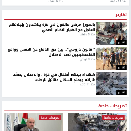
منذ 51 دقيقة
منذ 9 دقيقة
تقارير
بالصور| مرضى عالقون في غزة يناشدون بإجلائهم
العاجل مع انهيار النظام الصحي
منذ 3 دقيقة
تقارير
" قانون درومي".. بين حق الدفاع عن النفس وواقع
الفلسطينيين تحت الاحتلال
منذ 8 ثواني
تقارير
شهداء بينهم أطفال في غزة.. والاحتلال يصعّد
غاراته ويمنح السكان دقائق للإخلاء
منذ 11 ثانية
تقارير
تصريحات خاصة
تصريحات خاصة
تصريحات خاصة