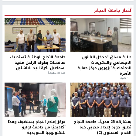
أخبار جامعة النجاح
طلبة مساق "مدخل للقانون
جامعة النجاح الوطنية تستضيف
الاجتماعي والتشريعات
منافسات بطولة الراحل مفيد
الاجتماعية"يزورون مركز حماية
اسماعيل لكرة اليد للناشئين
الأسرة
منذ 48 دقيقة
منذ ثانية
بمشاركة 25 مدرباً.. جامعة النجاح
مركز إعلام النجاح يستضيف وفدًا
تطلق دورة إعداد مدربي كرة
أكاديميًا من جامعة لوليو
القدم المستوى (C)
للتكنولوجيا السويدية