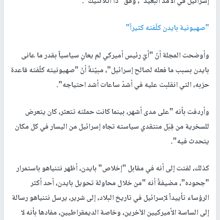
إسرائيل في الأمد البعيد"، وفق "ذا أتلانتيك".
"صهيونية بايدن كلّفته كثيراً"
وأوضحت المجلة أنّ "أيّ رئيس أميركي لم يعانِ سياسياً بقدر ما عانى
بايدن بسبب ما فعله لصالح إسرائيل"، مبيّنةً أنّ "صهيونيته كلّفته قاعدة
حزبه، التي انقلبت عليه في أشدّ ساعات أشد احتياجه".
وأردفت بأنه "على مدى أشهر، بينما كانت حملته تتعثر، كان يتعرض
للسخرية من قِبَل منتقدي سياسته تجاه إسرائيل من اليسار في كل مكان
يتحدث فيه".
كذلك، لفتت إلى أنه في مقابل "إخلاص" بايدن، أظهر نتنياهو باستمرار
"جحوده"، مضيفةً أنه "من خلال محاولة تحويل بايدن، أحد أكثر
الرؤساء تأييداً لإسرائيل في تاريخ البلاد، إلى شرير، يرسل نتنياهو رسالة
إلى الساسة الأميركيين الآخرين، وخاصة الديمقراطيين، مفادها بأنه لا