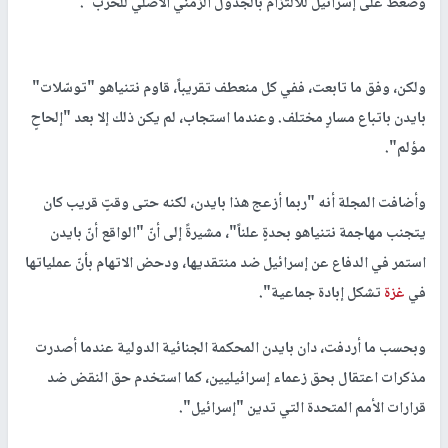
وضغط على إسرائيل للالتزام بالجدول الزمني الأصلي للحرب".
ولكن، وفق ما تابعت، ففي كل منعطف تقريباً، قاوم نتنياهو "توسّلات"
بايدن باتباع مسارٍ مختلف. وعندما استجاب، لم يكن ذلك إلا بعد "إلحاحٍ
مؤلم".
وأضافت المجلة أنه "ربما أزعج هذا بايدن، لكنه حتى وقتٍ قريب كان
يتجنب مهاجمة نتنياهو بحدةٍ علناً"، مشيرةً إلى أنّ "الواقع أنّ بايدن
استمر في الدفاع عن إسرائيل ضد منتقديها، ودحض الاتهام بأنّ عملياتها
في
غزة
تشكل إبادة جماعية".
وبحسب ما أردفت، دان بايدن المحكمة الجنائية الدولية عندما أصدرت
مذكرات اعتقال بحق زعماء إسرائيليين، كما استخدم حق النقض ضد
قرارات الأمم المتحدة التي تدين "إسرائيل".