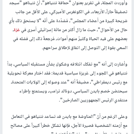
وأوردت المجلة، في تقرير بعنوان "حماقة نتنياهو"، أنّ نتيناهو "سيجد
تصفيقاً حاراً، الأربعاء، في الكونغرس الأميركي، على الأقل من جانب
شريحة كبيرة من أعضاء المجلس"، مُشدّدة على أنّه "لا يستحق ذلك بأي
حال من الأحوال"، حيث ما زال أكثر من مائة إسرائيلي أسرى في
غزة
،
بعضهم على قيد الحياة وكثيرٌ منهم أموات، مُرجعةً ذلك إلى فشله في
السعي بقوة إلى التوصل إلى اتفاق لإطلاق سراحهم.
وأشارت إلى أنه "مع تفكك ائتلافه وشكوكٍ بشأن مستقبله السياسي، بدأ
نتنياهو في اللجوء إلى غريزة سياسية قديمة: فقد اختار معركة تحويلية
مع رئيس ديمقراطي"، مضيفةً أنه "عند وصوله إلى الولايات المتحدة،
سيحتضن خصم بايدن السياسي، دونالد ترامب، ويستمتع بإطراء
منتقدي الرئيس الجمهوريين الصارخين".
وعلى الرغم من أنّ "المناوشة مع بايدن قد تساعد نتنياهو في التعامل
مع أزمته الشخصية قصيرة الأجل، فإنها تشكل خطراً كبيراً على مصالح