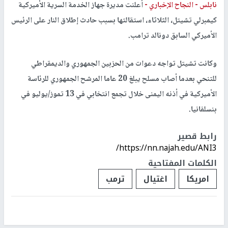
نابلس -
النجاح الإخباري -
أعلنت مديرة جهاز الخدمة السرية الأميركية
كيمبرلي تشيتل، الثلاثاء، استقالتها بسبب حادث إطلاق النار على الرئيس
الأميركي السابق دونالد ترامب.
وكانت تشيتل تواجه دعوات من الحزبين الجمهوري والديمقراطي
للتنحي بعدما أصاب مسلح يبلغ 20 عاما المرشح الجمهوري للرئاسة
الأميركية في أذنه اليمنى خلال تجمع انتخابي في 13 تموز/يوليو في
بنسلفانيا.
رابط قصير
https://nn.najah.edu/ANI3/
الكلمات المفتاحية
امريكا
اغتيال
ترمب