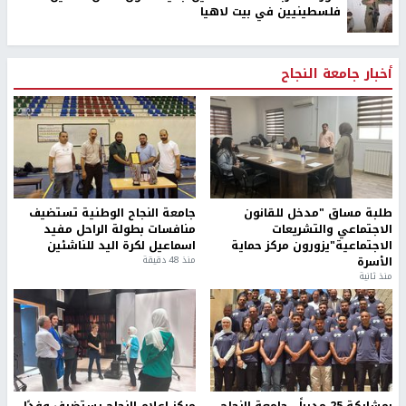
فلسطينيين في بيت لاهيا
أخبار جامعة النجاح
طلبة مساق "مدخل للقانون
جامعة النجاح الوطنية تستضيف
الاجتماعي والتشريعات
منافسات بطولة الراحل مفيد
الاجتماعية"يزورون مركز حماية
اسماعيل لكرة اليد للناشئين
الأسرة
منذ 48 دقيقة
منذ ثانية
بمشاركة 25 مدرباً.. جامعة النجاح
مركز إعلام النجاح يستضيف وفدًا