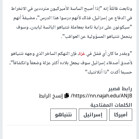
وتابعت قائلةً إنه "إذا أصبح الساسة الأميركيون مترددين في الانخراط
في الدفاع عن إسرائيل، فذلك لأنهم درسوا هذا الدرس"، مضيفةً أنهم
"سيكونون على دراية تامة بمعاملة نتنياهو البائسة لبايدن، وسوف
يتحمل نتنياهو المسؤولية عن العواقب".
"وبقدر ما كان أي فشل في
غزة
، فإن التهكم الساخر الذي وجهه نتنياهو
لأصدق أصدقاء إسرائيل سوف يجعل بلاده أكثر عزلة وضعفاً وانكشافاً"،
حسبما أكدت "ذا أتلانتيك"
رابط قصير
https://nn.najah.edu/ANJB/
إنسخ الرابط
الكلمات المفتاحية
أميركا
إسرائيل
نتنياهو