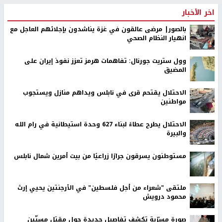
اخر الأخبار
بالصور| مرضى عالقون في غزة يناشدون بإجلائهم العاجل مع
انهيار النظام الصحي
وول ستريت جورنال: تفاهمات هرمز تعزز نفوذ إيران على
المضيق
الاحتلال يقتحم قرى في نابلس ويداهم منازل ويستجوب
مواطنين
الاحتلال يطرح عطاءً لبناء 627 وحدة استيطانية في رام الله
والبيرة
مستوطنون يسرقون جرارًا زراعيًا من بيت أمرين شمال نابلس
ملتقى "شعراء من أجل فلسطين" في الأرجنتين يحيي إرث
محمود درويش
صورة مسرّبة تكشف تفاصيل جديدة حول مقتل مسنّين