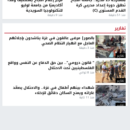
تطلق دورة إعداد مدربي كرة
أكاديميًا من جامعة لوليو
القدم المستوى (C)
للتكنولوجيا السويدية
منذ 51 دقيقة
منذ 9 دقيقة
تقارير
بالصور| مرضى عالقون في غزة يناشدون بإجلائهم
العاجل مع انهيار النظام الصحي
منذ 3 دقيقة
تقارير
" قانون درومي".. بين حق الدفاع عن النفس وواقع
الفلسطينيين تحت الاحتلال
منذ 8 ثواني
تقارير
شهداء بينهم أطفال في غزة.. والاحتلال يصعّد
غاراته ويمنح السكان دقائق للإخلاء
منذ 11 ثانية
تقارير
تصريحات خاصة