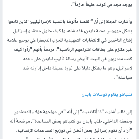
يوجد مجد في كونك حليفاً حازماً".
وأشارت المجلة إلى أنّ "القصة مألوفة بالنسبة للإسرائيليين الذين تابعوا
بشكل مهووس محنة بايدن، فقد شاهدوا كيف حاول منتقدو إسرائيل
إقناع الناخبين في الانتخابات التمهيدية للحزب الديمقراطي بوضع علامة
غير ملتزم على بطاقات اقتراعهم الرئاسية"، مردفةً بأنهم "رأوا كيف
كتب متدربون في البيت الأبيض رسالة تأنيبٍ لبايدن على دعمه
لإسرائيل، وهو ما يشكل دليلاً على ثورة عميقة داخل إدارته ضد
سياسته".
نتنياهو يقاوم توسلات بايدن
إلى ذلك، أشارت "ذا أتلانتيك" إلى أنه "في مواجهة هؤلاء المنتقدين
وضعفه الداخلي، طلب بايدن من نتنياهو بعض المساعدة"، موضحةً أنه
"أراد أن تقوم إسرائيل بعمل أفضل في توزيع المساعدات الإنسانية،