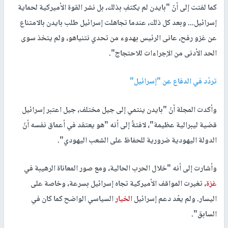
كما لفتت إلى أنّ "بايدن لم يكتفِ بذلك، بل نشر القوة الأميركية لحماية
إسرائيل... وبعد كل ذلك، عندما تجاهلت إسرائيل طلب بايدن بالامتناع
عن غزو رفح، عانى الرئيس بهدوء من تحدي نتنياهو، ولم يتخذ سوى
الحد الأدنى من الإجراءات للاحتجاج".
تردّد في الدفاع عن "إسرائيل"
وأكدت المجلة أنّ "بايدن ينتمي إلى جيل مختلف، جيل اعتبر إسرائيل
قضية ليبرالية عظيمة"، لافتةً إلى أنه "هو يعتقد في أعماق نفسه أنّ
الدولة اليهودية ضرورية للحفاظ على الشعب اليهودي".
وأشارت إلى أنه "خلال الحرب الحالية، ومع صور المعاناة الرهيبة في
غزة
، تغيرت المواقف الأميركية تجاه إسرائيل بسرعة، وخاصة على
اليسار. ولم يعُد دعم إسرائيل
الخيار
السياسي الواضح كما كان في
السابق".