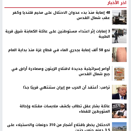
اخر الأخبار
48 إصابة منذ بدء عدوان الاحتلال على مخيم قلنديا وكفر
عقب شمال القدس
‏3 إصابات إثر اعتداء مستوطنين على عائلة الكعابنة شرق قرية
الطيبة
نحو 58 ألف إصابة بجدري الماء في قطاع غزة منذ بداية العام
أوامر إسرائيلية جديدة لاقتلاع الزيتون ومصادرة أراضٍ في
جبع شمال القدس
ترامب: أعتقد أن الحرب مع إيران ستنتهي قريبًا جدًا
عائلة بشار عقل تطالب بكشف ملابسات مقتله وإحالة
المتورطين للقضاء
الاحتلال يخطر باقتلاع أشجار من 310 دونمات والاستيلاء على
3.5 دونم جنوب جنين