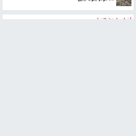
أخبار جامعة النجاح
طلبة مساق "مدخل للقانون
جامعة النجاح الوطنية تستضيف
الاجتماعي والتشريعات
منافسات بطولة الراحل مفيد
الاجتماعية"يزورون مركز حماية
اسماعيل لكرة اليد للناشئين
الأسرة
منذ 48 دقيقة
منذ ثانية
بمشاركة 25 مدرباً.. جامعة النجاح
مركز إعلام النجاح يستضيف وفدًا