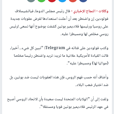
وكالات -
النجاح الإخباري -
قال رئيس مجلس الدوما، فياتشيسلاف
فولودين، إن واشنطن بعد أن أعلنت استعدادها لفرض عقوبات جديدة
على روسيا ورئيسها فلاديمير بوتين كشفت بوضوح أنها تسعى لرئيس
روسي مخلص لها ومسيطرا عليه.
وكتب فولودين على قناته في Telegram: "تبين كل شيء.. أخيرا،
قالت القيادة الأمريكية علانية ما تريد: تريد واشنطن رئيسا مخلصا
(مواليا لها) ومسيطرا عليه".
وأضاف أنه حسب فهم الروس، فإن هذه العقوبات ليست ضد بوتين، بل
ضد اختيار شعب البلاد.
ولفت إلى أن "الولايات المتحدة ليست سعيدة بأن الاتحاد الروسي أصبح
في عهد الرئيس فلاديمير بوتين قويا ومستقلا".