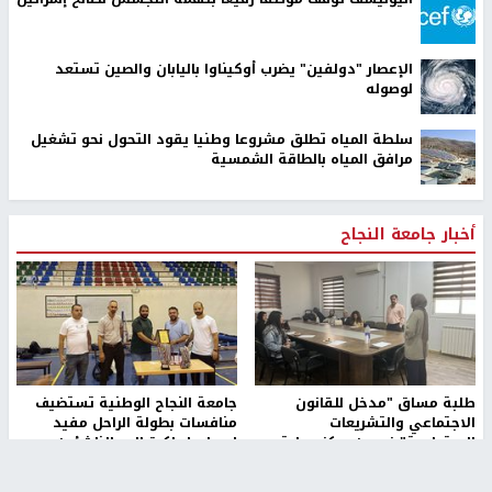
الإعصار "دولفين" يضرب أوكيناوا باليابان والصين تستعد
لوصوله
سلطة المياه تطلق مشروعا وطنيا يقود التحول نحو تشغيل
مرافق المياه بالطاقة الشمسية
أخبار جامعة النجاح
طلبة مساق "مدخل للقانون
جامعة النجاح الوطنية تستضيف
الاجتماعي والتشريعات
منافسات بطولة الراحل مفيد
الاجتماعية"يزورون مركز حماية
اسماعيل لكرة اليد للناشئين
الأسرة
منذ 48 دقيقة
منذ ثانية