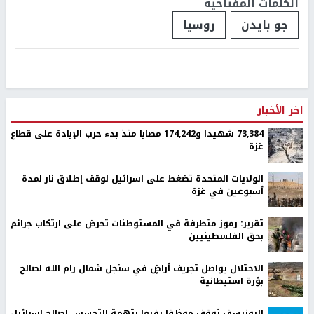
الكلمات المفتاحية
جو بايدن
روسيا
اخر الأخبار
73,384 شهيدا و174,242 مصابا منذ بدء حرب الإبادة على قطاع
غزة
الولايات المتحدة تضغط على اسرائيل لوقف إطلاق نار لمدة
أسبوعين في غزة
تقرير: رموز متطرفة في المستوطنات تحرض على ارتكاب جرائم
بحق الفلسطينيين
الاحتلال يواصل تجريف أراضٍ في سنجل شمال رام الله لصالح
بؤرة استيطانية
اليونيسف توقف موظفا رفيعا بتهمة التجسس لصالح إسرائيل