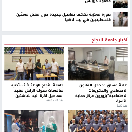
محمود درويش
صورة مسرّبة تكشف تفاصيل جديدة حول مقتل مسنّين
فلسطينيين في بيت لاهيا
أخبار جامعة النجاح
طلبة مساق "مدخل للقانون
جامعة النجاح الوطنية تستضيف
الاجتماعي والتشريعات
منافسات بطولة الراحل مفيد
الاجتماعية"يزورون مركز حماية
اسماعيل لكرة اليد للناشئين
الأسرة
منذ 48 دقيقة
منذ ثانية