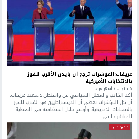
عريقات:المؤشرات ترجح أن بايدن الأقرب للفوز
بالانتخابات الأميركية
5 سنوات، 9 أشهر ago
أكد الكاتب والمحلل السياسي من واشنطن د.سعيد عريقات،
أن كل المؤشرات تعطي أن الديمقراطيين هو الأقرب للفوز
بالانتخابات الامريكية. وأوضح خلال استضافته في التغطية
المباشرة التي ...
شؤون دولية