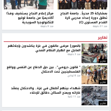
بمشاركة 25 مدرباً.. جامعة النجاح
مركز إعلام النجاح يستضيف وفدًا
تطلق دورة إعداد مدربي كرة
أكاديميًا من جامعة لوليو
القدم المستوى (C)
للتكنولوجيا السويدية
منذ 51 دقيقة
منذ 9 دقيقة
تقارير
بالصور| مرضى عالقون في غزة يناشدون بإجلائهم
العاجل مع انهيار النظام الصحي
منذ 3 دقيقة
تقارير
" قانون درومي".. بين حق الدفاع عن النفس وواقع
الفلسطينيين تحت الاحتلال
منذ 8 ثواني
تقارير
شهداء بينهم أطفال في غزة.. والاحتلال يصعّد
غاراته ويمنح السكان دقائق للإخلاء
منذ 11 ثانية
تقارير