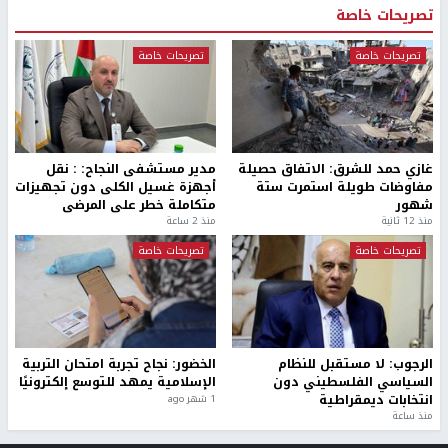
تصريحات خاصة
تصريحات خاصة
تصريحات خاصة
غازي حمد للشرق: الاتفاق حصيلة
مدير مستشفى النجاح: : نقل
مفاوضات طويلة استمرت ستة
أجهزة غسيل الكلى دون تجهيزات
شهور
متكاملة خطر على المرضى
منذ 12 ثانية
منذ 2 ساعة
تصريحات خاصة
تصريحات خاصة
الرجوب: لا مستقبل للنظام
الخضور: نجاح تجربة امتحان التربية
السياسي الفلسطيني دون
الإسلامية يمهد للتوسع إلكترونيًا
انتخابات ديمقراطية
1 شهر ago
منذ ساعة