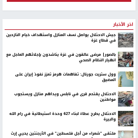
اخر الأخبار
جيش الاحتلال يواصل نسف المنازل واستهداف خيام النازحين
في قطاع غزة
بالصور| مرضى عالقون في غزة يناشدون بإجلائهم العاجل مع
انهيار النظام الصحي
وول ستريت جورنال: تفاهمات هرمز تعزز نفوذ إيران على
المضيق
الاحتلال يقتحم قرى في نابلس ويداهم منازل ويستجوب
مواطنين
الاحتلال يطرح عطاءً لبناء 627 وحدة استيطانية في رام الله
والبيرة
ملتقى "شعراء من أجل فلسطين" في الأرجنتين يحيي إرث