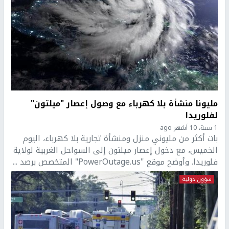
مليونا منشأة بلا كهرباء مع وصول إعصار "ميلتون"
لفلوريدا
1 سنة، 10 أشهر ago
بات أكثر من مليوني منزل ومنشأة تجارية بلا كهرباء، اليوم
الخميس، مع دخول إعصار ميلتون إلى السواحل الغربية لولاية
فلوريدا. وأوضح موقع "PowerOutage.us" المتخصص برصد ...
شؤون دولية