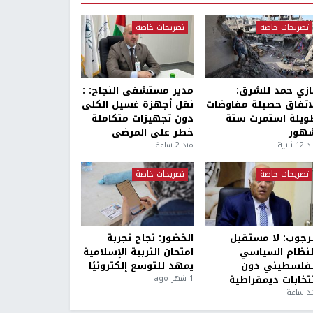
تصريحات خاصة
تصريحات خاصة
ازي حمد للشرق:
مدير مستشفى النجاح: :
لاتفاق حصيلة مفاوضات
نقل أجهزة غسيل الكلى
ويلة استمرت ستة
دون تجهيزات متكاملة
هور
خطر على المرضى
1 ثانية
منذ 2 ساعة
تصريحات خاصة
تصريحات خاصة
لرجوب: لا مستقبل
الخضور: نجاح تجربة
لنظام السياسي
امتحان التربية الإسلامية
لفلسطيني دون
يمهد للتوسع إلكترونيًا
نتخابات ديمقراطية
1 شهر ago
ذ ساعة