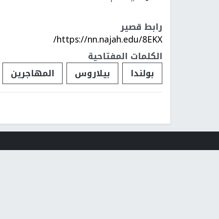
رابط قصير
https://nn.najah.edu/8EKX/
الكلمات المفتاحية
بولندا
بيلاروس
المهاجرين
فلسطينيات
فلسطينيو 48
تقارير
أخبار جامعة 