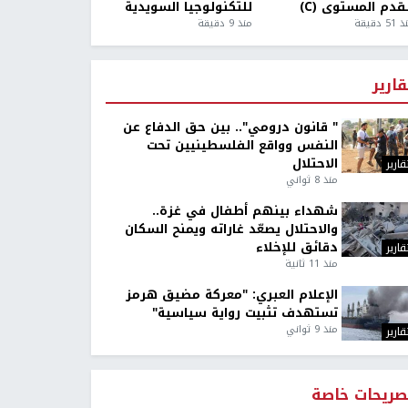
قدم المستوى (C)
للتكنولوجيا السويدية
5 دقيقة
منذ 9 دقيقة
قارير
" قانون درومي".. بين حق الدفاع عن
النفس وواقع الفلسطينيين تحت
الاحتلال
قارير
منذ 8 ثواني
شهداء بينهم أطفال في غزة..
والاحتلال يصعّد غاراته ويمنح السكان
دقائق للإخلاء
قارير
منذ 11 ثانية
الإعلام العبري: "معركة مضيق هرمز
تستهدف تثبيت رواية سياسية"
منذ 9 ثواني
قارير
صريحات خاصة