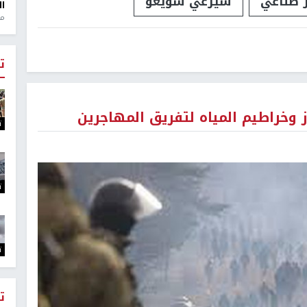
 صناعي
سيرغي شويغو
ال
منذ 1
ت
 وخراطيم المياه لتفريق المهاجرين
ت
ت
ت
ت