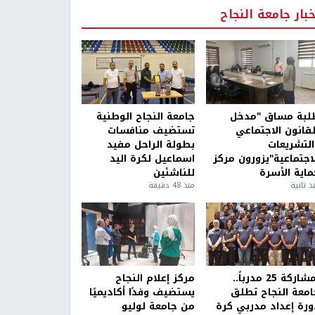
خبار جامعة النجاح
لبة مساق "مدخل
جامعة النجاح الوطنية
لقانون الاجتماعي
تستضيف منافسات
التشريعات
بطولة الراحل مفيد
لاجتماعية"يزورون مركز
اسماعيل لكرة اليد
ماية الأسرة
للناشئين
ذ ثانية
منذ 48 دقيقة
بمشاركة 25 مدرباً..
مركز إعلام النجاح
امعة النجاح تطلق
يستضيف وفدًا أكاديميًا
ورة إعداد مدربي كرة
من جامعة لوليو