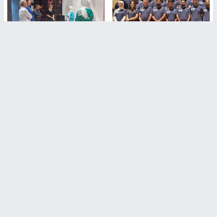
بمشاركة 25 مدرباً.. جامعة النجاح
مركز إعلام النجاح يستضيف وفدًا
تطلق دورة إعداد مدربي كرة
أكاديميًا من جامعة لوليو
القدم المستوى (C)
للتكنولوجيا السويدية
منذ 51 دقيقة
منذ 10 دقيقة
تقارير
" قانون درومي".. بين حق الدفاع عن النفس وواقع
الفلسطينيين تحت الاحتلال
6 أيام، 17 ساعة ago
تقارير
شهداء بينهم أطفال في غزة.. والاحتلال يصعّد
غاراته ويمنح السكان دقائق للإخلاء
2 أسبوعين ago
تقارير
الإعلام العبري: "معركة مضيق هرمز تستهدف تثبيت
رواية سياسية"
2 أسبوعين، 4 أيام ago