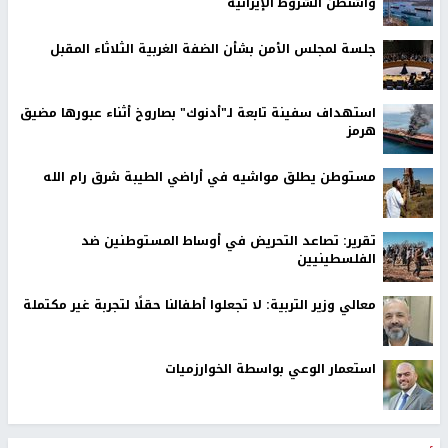
واشنطن الشروط الإيرانية
جلسة لمجلس الأمن بشأن الضفة الغربية الثلاثاء المقبل
استهداف سفينة تابعة لـ"أدنوك" بصاروخ أثناء عبورها مضيق
هرمز
مستوطن يطلق مواشيه في أراضي الطيبة شرق رام الله
تقرير: تصاعد التحريض في أوساط المستوطنين ضد
الفلسطينيين
معالي وزير التربية: لا تجعلوا أطفالنا حقلًا لتجربة غير مكتملة
استعمار الوعي بواسطة الخوارزميات