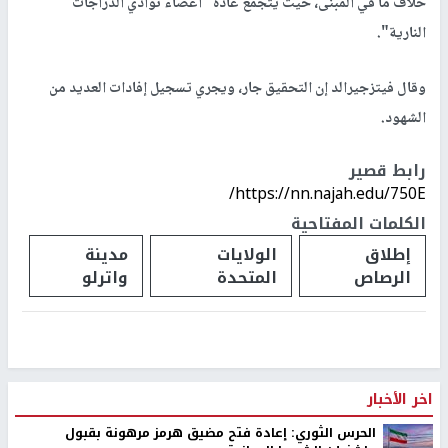
خلاف ما في المبنى، حيث يتجمع عادة "أعضاء نوادي الدراجات
النارية".
وقال فيتزجيرالد إن التحقيق جار، ويجري تسجيل إفادات العديد من
الشهود.
رابط قصير
https://nn.najah.edu/750E/
الكلمات المفتاحية
إطلاق
الولايات
مدينة
الرصاص
المتحدة
واترلو
اخر الأخبار
الحرس الثوري: إعادة فتح مضيق هرمز مرهونة بقبول