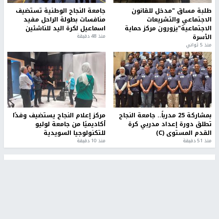
طلبة مساق "مدخل للقانون
جامعة النجاح الوطنية تستضيف
الاجتماعي والتشريعات
منافسات بطولة الراحل مفيد
الاجتماعية"يزورون مركز حماية
اسماعيل لكرة اليد للناشئين
الأسرة
منذ 48 دقيقة
منذ 5 ثواني
بمشاركة 25 مدرباً.. جامعة النجاح
مركز إعلام النجاح يستضيف وفدًا
تطلق دورة إعداد مدربي كرة
أكاديميًا من جامعة لوليو
القدم المستوى (C)
للتكنولوجيا السويدية
منذ 51 دقيقة
منذ 10 دقيقة
تقارير
" قانون درومي".. بين حق الدفاع عن النفس وواقع
الفلسطينيين تحت الاحتلال
6 أيام، 17 ساعة ago
تقارير