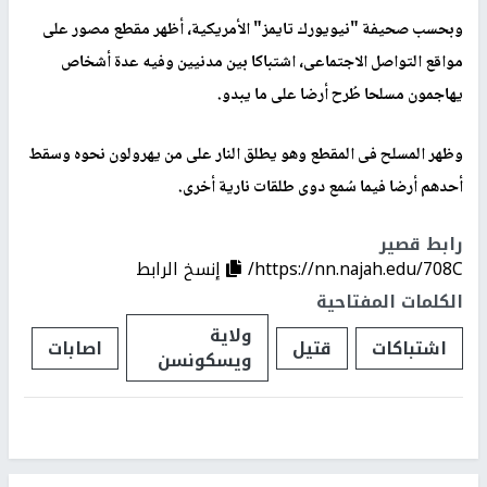
وبحسب صحيفة "نيويورك تايمز" الأمريكية، أظهر مقطع مصور على
مواقع التواصل الاجتماعى، اشتباكا بين مدنيين وفيه عدة أشخاص
يهاجمون مسلحا طُرح أرضا على ما يبدو.
وظهر المسلح فى المقطع وهو يطلق النار على من يهرولون نحوه وسقط
أحدهم أرضا فيما سُمع دوى طلقات نارية أخرى.
رابط قصير
https://nn.najah.edu/708C/
إنسخ الرابط
الكلمات المفتاحية
ولاية
اشتباكات
قتيل
اصابات
ويسكونسن