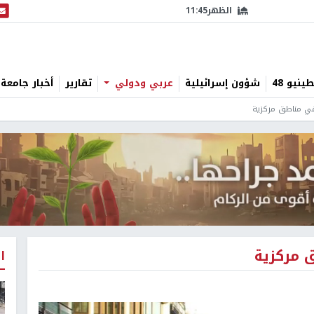
الظهر
11:45
البث
نيو 48
شؤون إسرائيلية
عربي ودولي
تقارير
أخبار جامعة 
ا