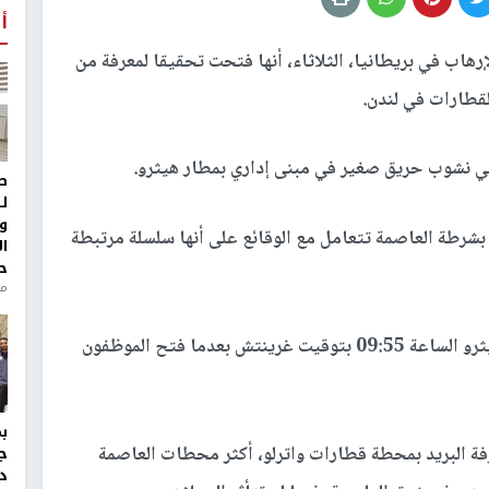
أ
هاب في بريطانيا، الثلاثاء، أنها فتحت تحقيقا لمعرفة من
في نشوب حريق صغير في مبنى إداري بمطار هيثرو.
ط
ل
و
بشرطة العاصمة تتعامل مع الوقائع على أنها سلسلة مرتبطة
ا
ح
منذ 
وتلقت الشرطة أول بلاغ عن عبوة مريبة في مطار هيثرو الساعة 09:55 بتوقيت غرينتش بعدما فتح الموظفون
 البريد بمحطة قطارات واترلو، أكثر محطات العاصمة
ج
د