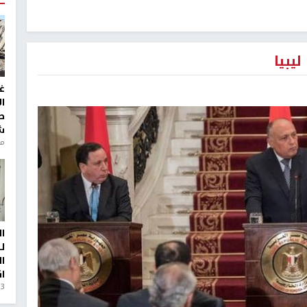
يبيا
غ
ا
ط
ش
منذ 6
ا
ل
ا
ا
3 أيام، 23 ساعة ago