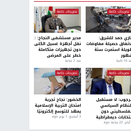
تصريحات خاصة
تصريحات خاصة
ازي حمد للشرق:
مدير مستشفى النجاح: :
لاتفاق حصيلة مفاوضات
نقل أجهزة غسيل الكلى
ويلة استمرت ستة
دون تجهيزات متكاملة
هور
خطر على المرضى
1 ثانية
منذ 2 ساعة
تصريحات خاصة
تصريحات خاصة
لرجوب: لا مستقبل
الخضور: نجاح تجربة
لنظام السياسي
امتحان التربية الإسلامية
لفلسطيني دون
يمهد للتوسع إلكترونيًا
نتخابات ديمقراطية
3 أسابيع، 1 يوم ago