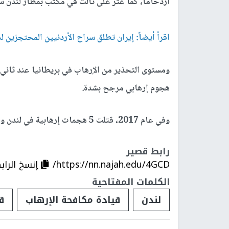
ازدحاما، كما عثر على ثالث في مكتب بمطار لندن سي
اقرأ أيضاً:
إيران تطلق سراح الأردنيين المحتجزين لد
ومستوى التحذير من الإرهاب في بريطانيا عند ثاني أ
هجوم إرهابي مرجح بشدة.
وفي عام 2017، قتلت 5 هجمات إرهابية في لندن ومانشستر 36 شخصا
رابط قصير
https://nn.najah.edu/4GCD/
إنسخ الراب
الكلمات المفتاحية
لندن
قيادة مكافحة الإرهاب
ق