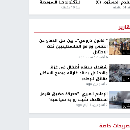
قدم المستوى (C)
للتكنولوجيا السويدية
5 دقيقة
منذ 10 دقيقة
قارير
" قانون درومي".. بين حق الدفاع عن
النفس وواقع الفلسطينيين تحت
الاحتلال
قارير
6 أيام، 17 ساعة ago
شهداء بينهم أطفال في غزة..
والاحتلال يصعّد غاراته ويمنح السكان
دقائق للإخلاء
قارير
2 أسبوعين ago
الإعلام العبري: "معركة مضيق هرمز
تستهدف تثبيت رواية سياسية"
2 أسبوعين، 4 أيام ago
قارير
صريحات خاصة