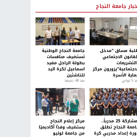
خبار جامعة النجاح
لبة مساق "مدخل
جامعة النجاح الوطنية
لقانون الاجتماعي
تستضيف منافسات
التشريعات
بطولة الراحل مفيد
لاجتماعية"يزورون مركز
اسماعيل لكرة اليد
ماية الأسرة
للناشئين
5 ثواني
منذ 48 دقيقة
بمشاركة 25 مدرباً..
مركز إعلام النجاح
امعة النجاح تطلق
يستضيف وفدًا أكاديميًا
ورة إعداد مدربي كرة
من جامعة لوليو