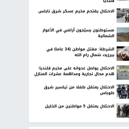
قلنديا
الاحتلال يقتحم مخيم عسكر شرق نابلس
مستوطنون يسيّجون أراضي في الأغوار
الشمالية
الشرطة: مقتل مواطن (34 عاما) في
بيرزيت شمال رام الله
الاحتلال يواصل عدوانه على مخيم قلنديا:
هدم محال تجارية ومداهمة عشرات المنازل
الاحتلال يعتقل طفلا من تياسير شرق
طوباس
الاحتلال يعتقل 5 مواطنين من الخليل