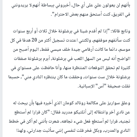
بأنهم لن يعولون عليّ على أي حال، أخبروني ببساطة أنهم لا يريدونني
في الفريق، كنت أستحق منهم بعض الاحترام".
وتابع قائلا: "إذا لم أقدم شيئا في برشلونة خلال ثلاث أو أربع سنوات
كنت سأتفهم موقفهم، ولكنني اعتدت تسجيل أكثر من 20 هدفا في كل
موسم، دائما ما كانت أرقامي جيدة خلف ميسي فقط، اليوم أصبح من
الواضح أنه ليس من السهل اللعب في برشلونة، أبرم برشلونة صفقات
كثيرة لم تحقق التوقعات المنتظرة منها، وأنا حافظت على مستواي في
برشلونة خلال ست سنوات، وحققت ما كان ينتظره النادي مني"، حسبما
نقلت صحيفة "آس" الإسبانية.
وعلق سواريز على مكالمة رونالد كومان الذي أخبره فيها بأن يبحث له
عن نادي آخر وانتقاله إلى أتلتيكو مدريد فقال: "كان قرارا لم أستطع
تجنبه، قرارا لم أستطع فعل شيء تجاهه، شعرت بأنني لم أكن في خطط
النادي والمدرب، وبكل فخر قلت لنفسي إنني سأثبت جدارتي، ولهذا