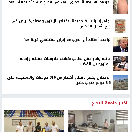
نحو 58 ألف إصابة بجدري الماء في قطاع غزة منذ بداية العام
أوامر إسرائيلية جديدة لاقتلاع الزيتون ومصادرة أراضٍ في
جبع شمال القدس
ترامب: أعتقد أن الحرب مع إيران ستنتهي قريبًا جدًا
عائلة بشار عقل تطالب بكشف ملابسات مقتله وإحالة
المتورطين للقضاء
الاحتلال يخطر باقتلاع أشجار من 310 دونمات والاستيلاء على
3.5 دونم جنوب جنين
أخبار جامعة النجاح