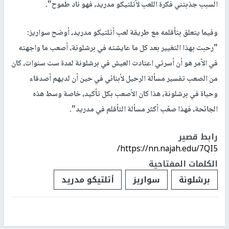
السبب جذبتني فكرة اللعب لأتلتيكو مدريد، فهو ناد طموح".
وفيما يتعلق بتأقلمه مع طريقة لعب أتلتيكو مدريد، أوضح سواريز:
"رحبت بهذا التغيير بعد كل ما عايشته في برشلونة، أصعب ما واجهته
في الأمر هو أن أسرتي اعتادت العيش في برشلونة لمدة ست سنوات، كان
من الصعب تفسير مسألة الرحيل لأبنائي في حين أن لديهم أصدقاء
وحياة في برشلونة، هذا كان الأصعب بكل تأكيد، خاصة وسط هذه
الجائحة، فهذا صعّب أكثر مسألة التأقلم في مدريد".
رابط قصير
https://nn.najah.edu/7QI5/
الكلمات المفتاحية
برشلونة
سواريز
أتلتيكو مدريد