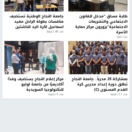
طلبة مساق "مدخل للقانون
جامعة النجاح الوطنية تستضيف
الاجتماعي والتشريعات
منافسات بطولة الراحل مفيد
الاجتماعية"يزورون مركز حماية
اسماعيل لكرة اليد للناشئين
الأسرة
منذ 48 دقيقة
منذ ثانية
بمشاركة 25 مدرباً.. جامعة النجاح
مركز إعلام النجاح يستضيف وفدًا
تطلق دورة إعداد مدربي كرة
أكاديميًا من جامعة لوليو
القدم المستوى (C)
للتكنولوجيا السويدية
منذ 51 دقيقة
منذ 9 دقيقة
تقارير
" قانون درومي".. بين حق الدفاع عن النفس وواقع
الفلسطينيين تحت الاحتلال
منذ 8 ثواني