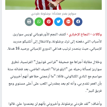
سواريز يفجر مفاجأة: برشلونة طردني
وكالات -
النجاح الإخباري -
كشف النجم الأورغوياني لويس سواريز،
الأسباب التي دفعته إلى ترك برشلونة، والانتقال إلى أتلتيكو مدريد
الإسباني، حيث يتصدر ترتيب هدافي الدوري الإسباني برصيد 16 هدفا.
وخلال مقابلة أجراها مع صحيفة "فرانس فوتبول" الفرنسية، تطرق
سواريز لمسألة رحيله عن "البلوغرانا" الصيف الماضي، بعد قضائه ستة
مواسم مع النادي الكتالوني، قائلا: "ما أزعجني حقا هو أنهم أخبروني
بأن العمر تقدم بي، وأنه لم يعد بمقدرتي اللعب على أعلى مستوى ومع
فريق كبير".
وأضاف: "لقد طردني برشلونة، وأخبروني بأنهم لن يعتمدوا عليّ. قالوا