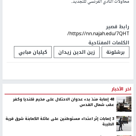
محاولات النادي الفرنسي للتجديد.
رابط قصير
https://nn.najah.edu/7QHT/
الكلمات المفتاحية
برشلونة
زين الدين زيدان
كيليان مبابي
اخر الأخبار
48 إصابة منذ بدء عدوان الاحتلال على مخيم قلنديا وكفر
عقب شمال القدس
‏3 إصابات إثر اعتداء مستوطنين على عائلة الكعابنة شرق قرية
الطيبة