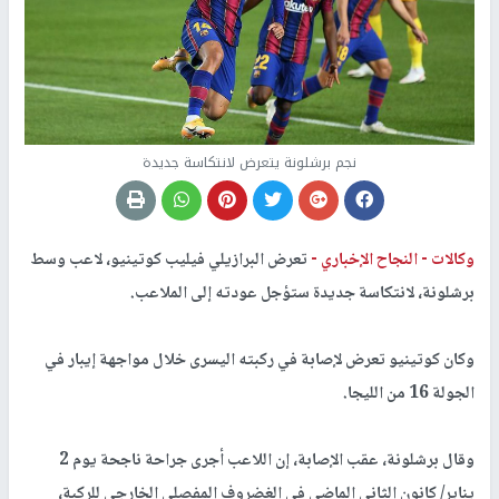
نجم برشلونة يتعرض لانتكاسة جديدة
وكالات -
النجاح الإخباري -
تعرض البرازيلي فيليب كوتينيو، لاعب وسط
برشلونة، لانتكاسة جديدة ستؤجل عودته إلى الملاعب.
وكان كوتينيو تعرض لإصابة في ركبته اليسرى خلال مواجهة إيبار في
الجولة 16 من الليجا.
وقال برشلونة، عقب الإصابة، إن اللاعب أجرى جراحة ناجحة يوم 2
يناير/ كانون الثاني الماضي في الغضروف المفصلي الخارجي للركبة،