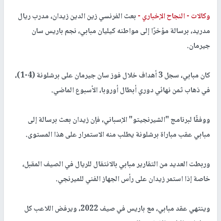
وكالات -
النجاح الإخباري -
بعث الفرنسي زين الدين زيدان، مدرب ريال
مدريد، برسالة مؤخرًا إلى مواطنه كيليان مبابي، نجم باريس سان
جيرمان.
كان مبابي، سجل 3 أهداف خلال فوز سان جيرمان على برشلونة (4-1)،
في ذهاب ثمن نهائي دوري أبطال أوروبا، الأسبوع الماضي.
ووفقًا لبرنامج "
الشيرنجيتو
" الإسباني، فإن زيدان بعث برسالة إلى
مبابي عقب مباراة برشلونة يطلب منه الاستمرار على هذا المستوى.
وربطت العديد من التقارير مبابي بالانتقال للريال في الصيف المقبل،
خاصة إذا استمر زيدان على رأس الجهاز الفني للميرنجي.
وينتهي عقد مبابي، مع باريس في صيف 2022، ويرفض اللاعب كل