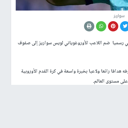
سواريز
ني رسميا ضم اللاعب الأوروغوياني لويس سواريز إلى صفوف
 هدافا رائعا ولاعبا بخبرة واسعة في كرة القدم الأوروبية
على مستوى العالم.
يتر صورة لسواريز ممسكا بالقميص الذي يرتديه مع الفريق