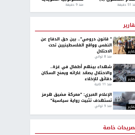
5 دقيقة
منذ 9 دقيقة
قارير
" قانون درومي".. بين حق الدفاع عن
النفس وواقع الفلسطينيين تحت
الاحتلال
قارير
منذ 8 ثواني
شهداء بينهم أطفال في غزة..
والاحتلال يصعّد غاراته ويمنح السكان
دقائق للإخلاء
قارير
منذ 11 ثانية
الإعلام العبري: "معركة مضيق هرمز
تستهدف تثبيت رواية سياسية"
منذ 9 ثواني
قارير
صريحات خاصة