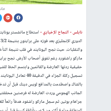
مان
نابلس -
النجاح الإخباري -
استطاع مانشستر يونايتد
والتقلبات. حيث نجح اليونايتد في قلب نتيجة التأخ
حقيقية ردتها العارضة والقائمين وابتسم الحظ للش
تسجيل ركلة الجزاء في ا
بالشاك واصطدمت بالمدافع لويس دينك قبل أن تدخل ا
الجانب الهجومي وردت العارضة له فرصتين محققتي
المنطقة وراوغ أكثر من لاعب بأناقة كبيرة قبل أن يس