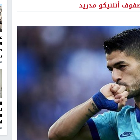
فوف أتلتيكو مدريد
غ
ا
ط
ش
منذ 2
ا
ل
ا
ا
من