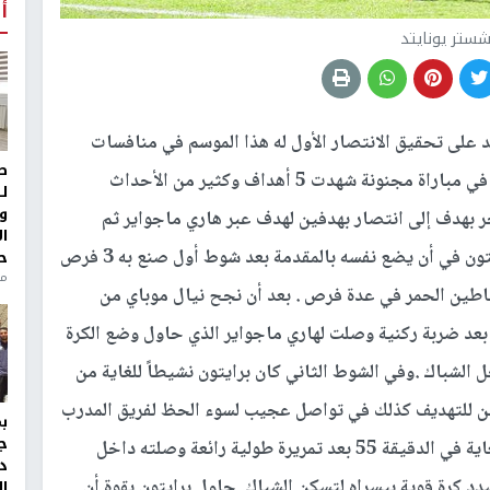
أ
شستر يونايتد
 على تحقيق الانتصار الأول له هذا الموسم في منافسات
ط
الدوري الإنجليزي بعد فوزه على برايتون بنتيجة 3/2 في مباراة مجنونة شهدت 5 أهداف وكثير من الأحداث
ل
و
ر بهدف إلى انتصار بهدفين لهدف عبر هاري ماجواير ثم
ا
ماركو راشفورد رغم تفوق أصحاب الأرض. نجح برايتون في أن يضع نفسه بالمقدمة بعد شوط أول صنع به 3 فرص
ح
من
ياطين الحمر في عدة فرص . بعد أن نجح نيال موباي من
لدقيقة 40 تعادل اليونايتد بعد ضربة ركنية وصلت لهاري ماجواير الذي حاول وضع الكرة
لشباك .وفي الشوط الثاني كان برايتون نشيطاً للغاية من
ن للتهديف كذلك في تواصل عجيب لسوء الحظ لفريق المدرب
ج
جراهام بوتير. ثم سجل ماركو راشفود هدفاً رائعاً للغاية في الدقيقة 55 بعد تمريرة طولية رائعة وصلته داخل
د
دد كرة قوية بيسراه لتسكن الشباك. حاول برايتون بقوة أن
ال