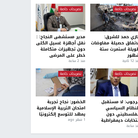
تصريحات خاصة
تصريحات خاصة
ازي حمد للشرق:
مدير مستشفى النجاح: :
لاتفاق حصيلة مفاوضات
نقل أجهزة غسيل الكلى
ويلة استمرت ستة
دون تجهيزات متكاملة
هور
خطر على المرضى
1 ثانية
منذ 2 ساعة
تصريحات خاصة
تصريحات خاصة
لرجوب: لا مستقبل
الخضور: نجاح تجربة
لنظام السياسي
امتحان التربية الإسلامية
لفلسطيني دون
يمهد للتوسع إلكترونيًا
نتخابات ديمقراطية
1 شهر ago
ذ ساعة