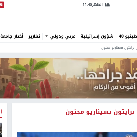
الظهر
11:45
البث
نيو 48
شؤون إسرائيلية
عربي ودولي
تقارير
أخبار جامعة 
برايتون بسيناريو مجنون
رايتون بسيناريو مجنون
ا