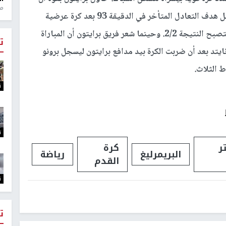
منذ 1
يعدل النتيجة وحاصر اليونايتد حتى نجح في تسجيل هدف التعادل المتأخر في الدقيقة 93 بعد كرة عرضية
وصلت على رأس مارش الذي أسكنها شباك دي خيا لتصبح النتيجة 2/2. وحينما شعر فريق برايتون أن المباراة
ت
يتد بعد أن ضربت الكرة بيد مدافع برايتون ليسجل برونو
ط الثلاث.
ت
ت
ر
كرة
البريمرليغ
رياضة
القدم
ت
ت