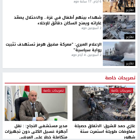
6 أيام، 17 ساعة ago
تقارير
شهداء بينهم أطفال في غزة.. والاحتلال يصعّد
غاراته ويمنح السكان دقائق للإخلاء
2 أسبوعين ago
تقارير
الإعلام العبري: "معركة مضيق هرمز تستهدف تثبيت
رواية سياسية"
2 أسبوعين، 4 أيام ago
تقارير
تصريحات خاصة
تصريحات خاصة
تصريحات خاصة
غازي حمد للشرق: الاتفاق حصيلة
مدير مستشفى النجاح: : نقل
مفاوضات طويلة استمرت ستة
أجهزة غسيل الكلى دون تجهيزات
شهور
متكاملة خطر على المرضى