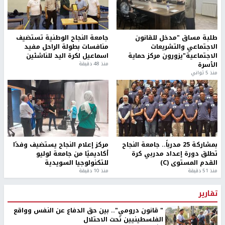
طلبة مساق "مدخل للقانون
جامعة النجاح الوطنية تستضيف
الاجتماعي والتشريعات
منافسات بطولة الراحل مفيد
الاجتماعية"يزورون مركز حماية
اسماعيل لكرة اليد للناشئين
الأسرة
منذ 48 دقيقة
منذ 5 ثواني
بمشاركة 25 مدرباً.. جامعة النجاح
مركز إعلام النجاح يستضيف وفدًا
تطلق دورة إعداد مدربي كرة
أكاديميًا من جامعة لوليو
القدم المستوى (C)
للتكنولوجيا السويدية
منذ 51 دقيقة
منذ 10 دقيقة
تقارير
" قانون درومي".. بين حق الدفاع عن النفس وواقع
الفلسطينيين تحت الاحتلال