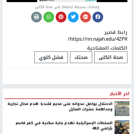
إرشادات بسيطة للحفاظ على صحة الكلى
رابط قصير
https://nn.najah.edu/4ZPR/
الكلمات المفتاحية
صحة الكلى
صحتك
فشل كلوي
اخر الأخبار
الاحتلال يواصل عدوانه على مخيم قلنديا: هدم محال تجارية
ومداهمة عشرات المنازل
السلطات الإسرائيلية تهدم بناية سكنية في كفر قاسم
بأراضي الـ48