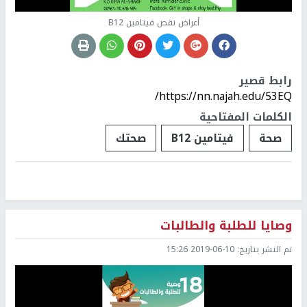
أعراض نقص فيتامين B12
رابط قصير
https://nn.najah.edu/53EQ/
الكلمات المفتاحية
صحة
فيتامين B12
صحتك
وصايا للطلبة والطالبات
تم النشر بتاريخ:
2019-06-10 15:26