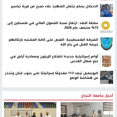
الاحتلال يسلم جثمان الشهيد علاء صبيح من قرية تياسير
سلطة النقد: ارتفاع نسبة الشمول المالي في فلسطين إلى
73% منتصف عام 2026
الشرطة الفلسطينية: القبض على كافة المشتبه بارتكابهم
جريمة القتل في رام الله
أوامر إسرائيلية جديدة لاقتلاع الزيتون ومصادرة أراضٍ في
جبع شمال القدس
اليونيفيل ترصد 113 مقذوفًا إسرائيليًا على جنوب لبنان وتحذر
من هشاشة الوضع
أخبار جامعة النجاح