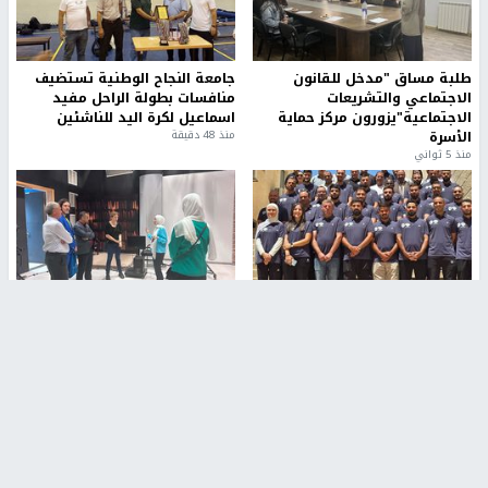
طلبة مساق "مدخل للقانون
جامعة النجاح الوطنية تستضيف
الاجتماعي والتشريعات
منافسات بطولة الراحل مفيد
الاجتماعية"يزورون مركز حماية
اسماعيل لكرة اليد للناشئين
الأسرة
منذ 48 دقيقة
منذ 5 ثواني
بمشاركة 25 مدرباً.. جامعة النجاح
مركز إعلام النجاح يستضيف وفدًا
تطلق دورة إعداد مدربي كرة
أكاديميًا من جامعة لوليو
القدم المستوى (C)
للتكنولوجيا السويدية
منذ 51 دقيقة
منذ 10 دقيقة
تقارير
" قانون درومي".. بين حق الدفاع عن النفس وواقع
الفلسطينيين تحت الاحتلال