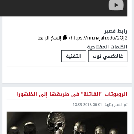
رابط قصير
https://nn.najah.edu/2QJ2/
إنسخ الرابط
الكلمات المفتاحية
غالاكسي نوت
التقنية
الروبوتات "القاتلة" في طريقها إلى الظهور!
تم النشر بتاريخ:
2018-06-01 10:39