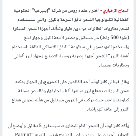
النجاح الإخباري -
اخترع علماء روس من شركة "إينيرغيا" الحكومية
الفضائية تكنولوجيا الشحن فائق السرعة بالليزر، والتي ستستخدم
لشحن بطاريات الطائرات من دون طيار وتتألف أجهزة الشحن المبتكرة
(بقوة 500 واط) من مستقبل ومصدر لأشعة الليزر وجهاز تتبع.
واستخدم المهندسون في منظومة "النقل اللاسلكي للطاقة باستخدام
أشعة الليزر" للشحن أجهزة بصرية روسية التصنيع وجهاز ليزر ألماني
وبطاريات صينية.
وقال فيتالي كابرالوف، أحد القائمين على المشروع، إن الجهاز يمكنه
شحن الدرونات بشعاع ليزر مباشرة أثناء تحليقها، وذلك عن مسافة
كيلومتر واحد، حيث يركب في الدرون مستقبل من شأنه تحويل شعاع
الليزر إلى طاقة كهربائية.
وأكد كابرالوف أن الشحن التام للبطاريات سيستغرق 5 دقائق. وأوضح أن
التجارب أجريت على درون رباعي المراوح فرنسي الصنع "Parrot