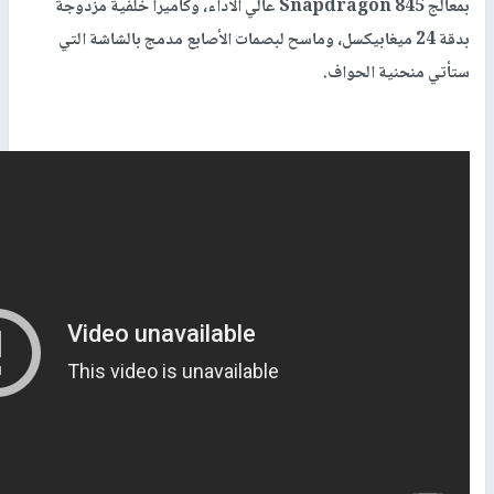
بمعالج Snapdragon 845 عالي الأداء، وكاميرا خلفية مزدوجة
بدقة 24 ميغابيكسل، وماسح لبصمات الأصابع مدمج بالشاشة التي
ستأتي منحنية الحواف.