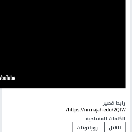
رابط قصير
https://nn.najah.edu/2QIW/
الكلمات المفتاحية
القتل
روباتوتات