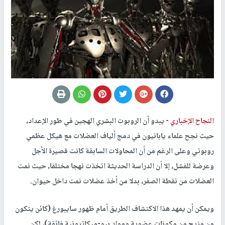
النجاح الإخباري -
يبدو أن الروبوت البشري الهجين في طور الإعداد،
حيث نجح علماء يابانيون في دمج ألياف العضلات مع هيكل عظمي
روبوتي وعلى الرغم من أن المحاولات السابقة كانت قصيرة الأجل
وعرضة للفشل، إلا أن الدراسة الحديثة اتخذت نهجا مختلفا، حيث نمت
العضلات من نقطة الصفر، بدلا من أخذ عضلات نمت داخل حيوان.
ويمكن أن يمهد هذا الاكتشاف الطريق أمام ظهور سايبورغ (كائن يتكون
من مزيج من مكونات عضوية ومواد بيو-ميكاترونية فائقة)، لكن