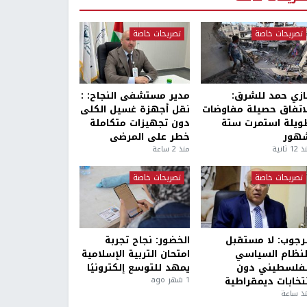
تصريحات خاصة
تصريحات خاصة
ازي حمد للشرق:
مدير مستشفى النجاح: :
لاتفاق حصيلة مفاوضات
نقل أجهزة غسيل الكلى
ويلة استمرت ستة
دون تجهيزات متكاملة
هور
خطر على المرضى
1 ثانية
منذ 2 ساعة
تصريحات خاصة
تصريحات خاصة
لرجوب: لا مستقبل
الخضور: نجاح تجربة
لنظام السياسي
امتحان التربية الإسلامية
لفلسطيني دون
يمهد للتوسع إلكترونيًا
نتخابات ديمقراطية
1 شهر ago
ذ ساعة