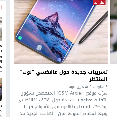
هاي تِك
أ
ط
ل
و
ا
ح
تسريبات جديدة حول غالاكسي "نوت"
من
المنتظر
8 سنوات، 2 شهرين ago
سرّب موقع "GSM-Arena" المتخصص بشؤون
التقنية معلومات جديدة حول هاتف "غالاكسي
نوت-9"، المنتظر ظهوره في الأسواق قريبا
ج
وتبعا لمصادر الموقع فإن "الهاتف الجديد قد
د