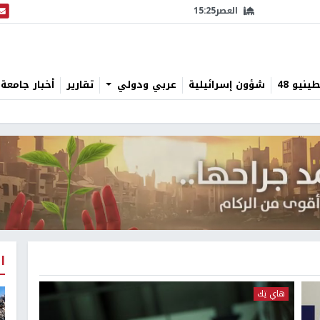
العصر
15:25
البث
نيو 48
شؤون إسرائيلية
عربي ودولي
تقارير
أخبار جامعة 
ا
هاي تِك