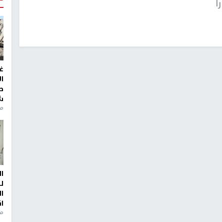
ً
غ
ا
ط
ش
منذ 2
ا
ل
ا
ا
من