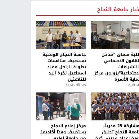
خبار جامعة النجاح
لبة مساق "مدخل
جامعة النجاح الوطنية
لقانون الاجتماعي
تستضيف منافسات
التشريعات
بطولة الراحل مفيد
لاجتماعية"يزورون مركز
اسماعيل لكرة اليد
ماية الأسرة
للناشئين
ذ ثانية
منذ 48 دقيقة
بمشاركة 25 مدرباً..
مركز إعلام النجاح
امعة النجاح تطلق
يستضيف وفدًا أكاديميًا
ورة إعداد مدربي كرة
من جامعة لوليو