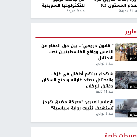
قدم المستوى (C)
للتكنولوجيا السويدية
5 دقيقة
منذ 9 دقيقة
قارير
" قانون درومي".. بين حق الدفاع عن
النفس وواقع الفلسطينيين تحت
الاحتلال
قارير
منذ 8 ثواني
شهداء بينهم أطفال في غزة..
والاحتلال يصعّد غاراته ويمنح السكان
دقائق للإخلاء
قارير
منذ 11 ثانية
الإعلام العبري: "معركة مضيق هرمز
تستهدف تثبيت رواية سياسية"
منذ 9 ثواني
قارير
صريحات خاصة