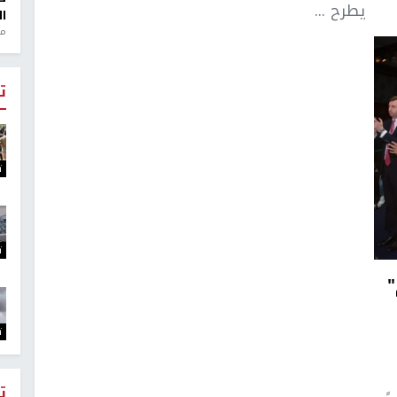
يطرح ...
ال
منذ 1
ت
ت
ت
"
ت
ت