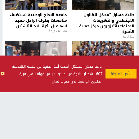
طلبة مساق "مدخل للقانون
جامعة النجاح الوطنية تستضيف
الاجتماعي والتشريعات
منافسات بطولة الراحل مفيد
الاجتماعية"يزورون مركز حماية
اسماعيل لكرة اليد للناشئين
الأسرة
منذ 48 دقيقة
منذ ثانية
إذاعة جيش الاحتلال: أصيب أحد الجنود من كتيبة الهندسة
607 بشظايا ناتجة عن إطلاق نار من قواتنا، في قرية
بمشاركة 25 مدرباً.. جامعة النجاح
مركز إعلام النجاح يستضيف وفدًا
الطيري الواقعة في جنوب لبنان
تطلق دورة إعداد مدربي كرة
أكاديميًا من جامعة لوليو
القدم المستوى (C)
للتكنولوجيا السويدية
منذ 51 دقيقة
منذ 9 دقيقة
تقارير
" قانون درومي".. بين حق الدفاع عن النفس وواقع
الفلسطينيين تحت الاحتلال
منذ 8 ثواني