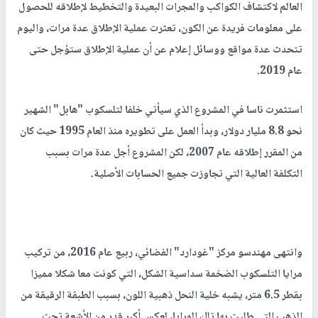
العالم لاكتشاف الكواكب والمجرات البعيدة والتخطيط لإطلاقه للحصول
على معلومات فريدة عن الكون، تعثرت عملية الإطلاق عدة مرات، واليوم
تتحدث عدة مواقع ووسائل إعلام عن أن عملية الإطلاق ستؤجل حتى
عام 2019.
استثمرت ناسا في المشروع الذي سيأتي خلفا لتلسكوب "هابل" الشهير
نحو 8.8 مليار دولار، وبدأ العمل على تطويره منذ العام 1995 حيث كان
من المقرر إطلاقه عام 2007، لكن المشروع أجل عدة مرات بسبب
التكلفة العالية التي تجاوزت جميع الحسابات الأصلية.
وانتهى مهندسو مركز "غودارد" الفضائي، ربيع عام 2016، من تركيب
مرايا التلسكوب الضخمة سداسية الشكل، التي كونت معا شكلا مميزا
بقطر 6.5 متر، يشبه خلية النحل ذهبية اللون، بسبب الطبقة الرقيقة من
الذهب التي طليت بها تلك المرايا، لعكس أكبر قدر من الأشعة تحت