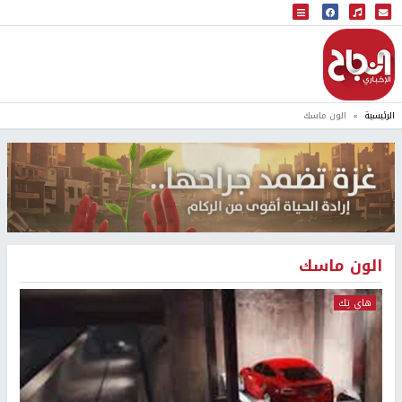
البث المباشر
إذاعة النجاح
الرئيسية
الون ماسك
الون ماسك
هاي تِك