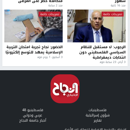
شهور
متكاملة خطر على المرضى
منذ 16 ثانية
منذ 2 ساعة
تصريحات خاصة
تصريحات خاصة
الرجوب: لا مستقبل للنظام
الخضور: نجاح تجربة امتحان التربية
السياسي الفلسطيني دون
الإسلامية يمهد للتوسع إلكترونيًا
انتخابات ديمقراطية
3 أسابيع، 1 يوم ago
3 أيام، 23 ساعة ago
فلسطينيات
فلسطينيو 48
شؤون إسرائيلية
عربي ودولي
تقارير
أخبار جامعة النجاح
إشترك بالنشرة الإخبارية لتصلك اخر الأخبار