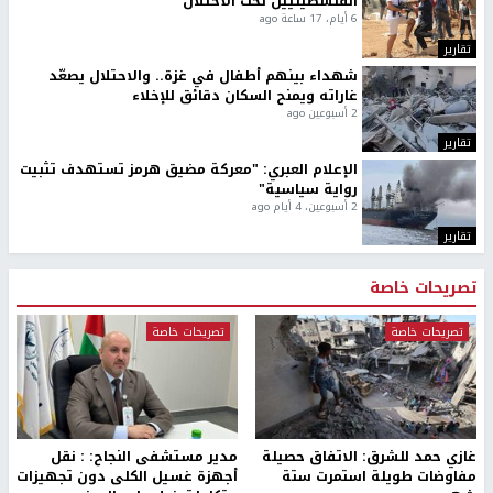
الفلسطينيين تحت الاحتلال
6 أيام، 17 ساعة ago
تقارير
شهداء بينهم أطفال في غزة.. والاحتلال يصعّد
غاراته ويمنح السكان دقائق للإخلاء
2 أسبوعين ago
تقارير
الإعلام العبري: "معركة مضيق هرمز تستهدف تثبيت
رواية سياسية"
2 أسبوعين، 4 أيام ago
تقارير
تصريحات خاصة
تصريحات خاصة
تصريحات خاصة
غازي حمد للشرق: الاتفاق حصيلة
مدير مستشفى النجاح: : نقل
مفاوضات طويلة استمرت ستة
أجهزة غسيل الكلى دون تجهيزات