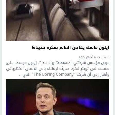
ايلون ماسك يفاجئ العالم بفكرة جديدة!
8 سنوات، 4 أشهر ago
عرض مؤسس شركتي "SpaxeX" و"Tesla"، إيلون موسك، على
صفحته في تويتر فكرة حديثة لإنشاء باص الأنفاق الكهربائي
وأشار إلى أن شركة "The Boring Company" التي ...