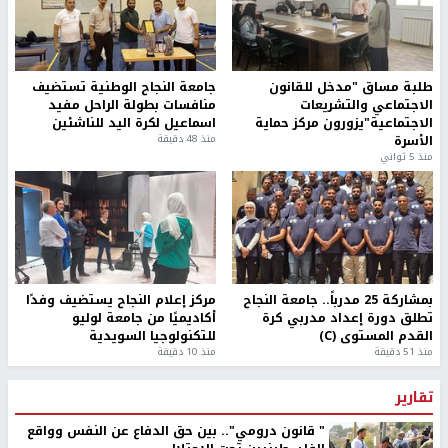
طلبة مساق "مدخل للقانون
جامعة النجاح الوطنية تستضيف
الاجتماعي والتشريعات
منافسات بطولة الراحل مفيد
الاجتماعية"يزورون مركز حماية
اسماعيل لكرة اليد للناشئين
الأسرة
منذ 48 دقيقة
منذ 5 ثواني
بمشاركة 25 مدرباً.. جامعة النجاح
مركز إعلام النجاح يستضيف وفدًا
تطلق دورة إعداد مدربي كرة
أكاديميًا من جامعة لوليو
القدم المستوى (C)
للتكنولوجيا السويدية
منذ 51 دقيقة
منذ 10 دقيقة
تقارير
" قانون درومي".. بين حق الدفاع عن النفس وواقع