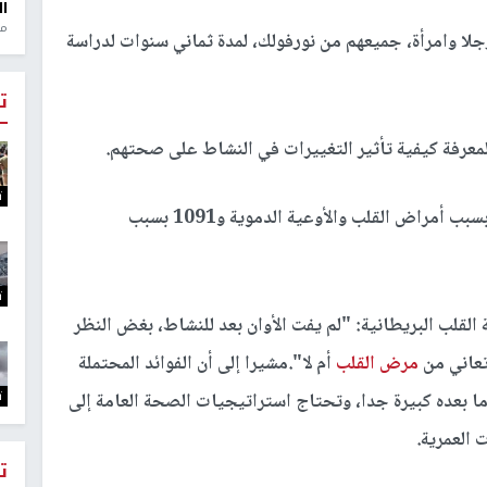
ال
منذ 1
بع الباحثون من جامعة كامبريدج حالة 14599 رجلا وامرأة، جميعهم من نورفولك، لمدة ثماني سنوات لدراسة
ت
ت
وحدثت خلال الدراسة 3148 حالة وفاة، بينها 950 بسبب أمراض القلب والأوعية الدموية و1091 بسبب
ت
قلب البريطانية: "لم يفت الأوان بعد للنشاط، بغض النظر
تعاني من
مرض القلب
أم لا".مشيرا إلى أن الفوائد المحتملة
ت
ا بعده كبيرة جدا، وتحتاج استراتيجيات الصحة العامة إلى
 العمرية.
ت