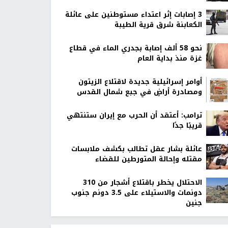
‏3 إصابات إثر اعتداء مستوطنين على عائلة
الكعابنة شرق قرية الطيبة
نحو 58 ألف إصابة بجدري الماء في قطاع
غزة منذ بداية العام
أوامر إسرائيلية جديدة لاقتلاع الزيتون
ومصادرة أراضٍ في جبع شمال القدس
ترامب: أعتقد أن الحرب مع إيران ستنتهي
قريبًا جدًا
عائلة بشار عقل تطالب بكشف ملابسات
مقتله وإحالة المتورطين للقضاء
الاحتلال يخطر باقتلاع أشجار من 310
دونمات والاستيلاء على 3.5 دونم جنوب
جنين