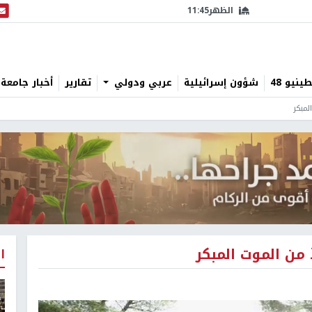
الظهر
11:45
البث
نيو 48
شؤون إسرائيلية
عربي ودولي
تقارير
أخبار جامعة 
مبكر
من الموت المبكر
ا