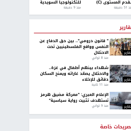
قدم المستوى (C)
للتكنولوجيا السويدية
5 دقيقة
منذ 9 دقيقة
قارير
" قانون درومي".. بين حق الدفاع عن
النفس وواقع الفلسطينيين تحت
الاحتلال
قارير
منذ 8 ثواني
شهداء بينهم أطفال في غزة..
والاحتلال يصعّد غاراته ويمنح السكان
دقائق للإخلاء
قارير
منذ 11 ثانية
الإعلام العبري: "معركة مضيق هرمز
تستهدف تثبيت رواية سياسية"
منذ 9 ثواني
قارير
صريحات خاصة