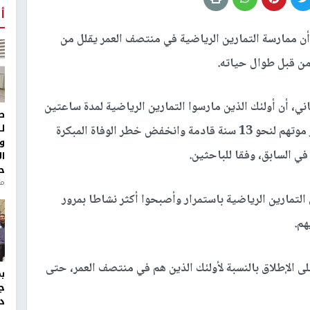
أ
ن ممارسة التمارين الرياضية في منتصف العمر يقلل من
من قبل طوال حياته.
لتي أجريت على نحو 15 ألف بريطاني، أن أولئك الذين مارسوا التمارين الرياضية لمدة ساعتين
ط
ل
ونصف الساعة في أسبوع، قللوا بشكل كبير من خطر موتهم لنحو 13 سنة قادمة وانخفض خطر الوفاة المبكرة
و
 في السابق، وفقا للباحثين.
ا
ح
من
 التمارين الرياضية باستمرار وأصبحوا أكثر نشاطا بمرور
على الإطلاق بالنسبة لأولئك الذين هم في منتصف العمر، حتى
ج
د