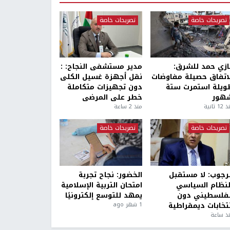
تصريحات خاصة
تصريحات خاصة
ازي حمد للشرق:
مدير مستشفى النجاح: :
لاتفاق حصيلة مفاوضات
نقل أجهزة غسيل الكلى
ويلة استمرت ستة
دون تجهيزات متكاملة
هور
خطر على المرضى
1 ثانية
منذ 2 ساعة
تصريحات خاصة
تصريحات خاصة
لرجوب: لا مستقبل
الخضور: نجاح تجربة
لنظام السياسي
امتحان التربية الإسلامية
لفلسطيني دون
يمهد للتوسع إلكترونيًا
نتخابات ديمقراطية
1 شهر ago
ذ ساعة