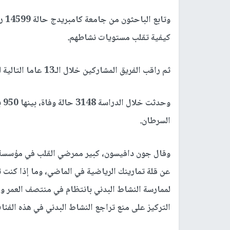
وتا
كيفية تقلب مستويات نشاطهم.
ثم راقب الفريق المشاركين خلال الـ13 عاما التالية لمعرفة كيفية تأثير التغييرات في النشاط على صحتهم.
السرطان.
وقال جون دافيسون، كبير ممرضي القلب في مؤسسة ال
عن قلة تمارينك الرياضية في الماضي، وما إذا كنت 
لممارسة النشاط البدني بانتظام في منتصف العمر وم
التركيز على منع تراجع النشاط البدني في هذه الفئات