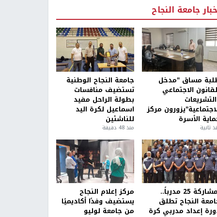
خبار جامعة النجاح
لبة مساق "مدخل
جامعة النجاح الوطنية
لقانون الاجتماعي
تستضيف منافسات
التشريعات
بطولة الراحل مفيد
لاجتماعية"يزورون مركز
اسماعيل لكرة اليد
ماية الأسرة
للناشئين
ذ ثانية
منذ 48 دقيقة
بمشاركة 25 مدرباً..
مركز إعلام النجاح
امعة النجاح تطلق
يستضيف وفدًا أكاديميًا
ورة إعداد مدربي كرة
من جامعة لوليو