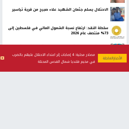
الاحتلال يسلم جثمان الشهيد علاء صبيح من قرية تياسير
سلطة النقد: ارتفاع نسبة الشمول المالي في فلسطين إلى
73% منتصف عام 2026
الشرطة الفلسطينية: القبض على كافة المشتبه بارتكابهم
جريمة القتل في رام الله
مصادر محلية: 4 إصابات إثر اعتداء الاحتلال عليهم بالضرب
في مخيم قلنديا شمال القدس المحتلة
الرئيس يستقبل مجلس بلدية رام الله ويشدد على دور
البلديات في دعم الصمود الفلسطيني
إصابة مسن بجروح ورضوض إثر اعتداء جيش الاحتلال عليه في
ترمسعيا
أخبار جامعة النجاح