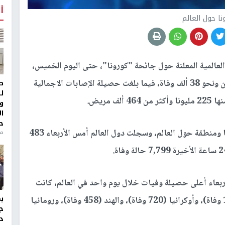
أ
نا حول العالم
عالمية المعلنة حول جائحة "كورونا"، حتى اليوم الخميس،
أن عدد الوفيات جراء الاصابة بالفيروس بلغ 5 ملايين ونحو 38 ألف وفاة، فيما بلغت حصيلة الإصابات الاجمالية
ط
ل
و
ا
ح
وتواصل جائحة كورونا تفشيها في 221 دولة وإقليما ومنطقة حول العالم، وسجلت دول العالم أمس الأربعاء 483
منذ 
بعاء أعلى حصيلة وفيات خلال يوم واحد في العالم، كانت
على التوالي: اميركا (1,436 وفاة)، وروسيا (1,189 وفاة)، وأوكرانيا (720 وفاة)، والهند (458 وفاة)، ورومانيا
ج
د