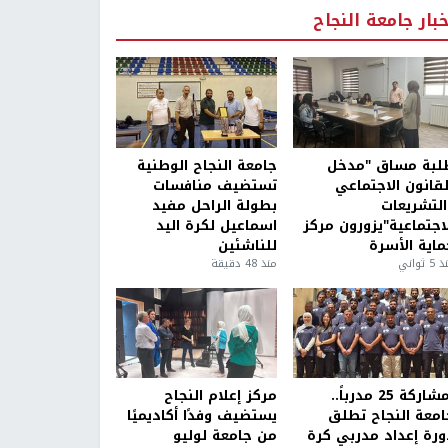
خبار جامعة النجاح
لبة مساق "مدخل
جامعة النجاح الوطنية
لقانون الاجتماعي
تستضيف منافسات
التشريعات
بطولة الراحل مفيد
لاجتماعية"يزورون مركز
اسماعيل لكرة اليد
ماية الأسرة
للناشئين
5 ثواني
منذ 48 دقيقة
بمشاركة 25 مدرباً..
مركز إعلام النجاح
امعة النجاح تطلق
يستضيف وفدًا أكاديميًا
ورة إعداد مدربي كرة
من جامعة لوليو