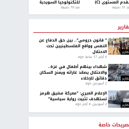
قدم المستوى (C)
للتكنولوجيا السويدية
5 دقيقة
منذ 10 دقيقة
قارير
" قانون درومي".. بين حق الدفاع عن
النفس وواقع الفلسطينيين تحت
الاحتلال
قارير
6 أيام، 17 ساعة ago
شهداء بينهم أطفال في غزة..
والاحتلال يصعّد غاراته ويمنح السكان
دقائق للإخلاء
قارير
2 أسبوعين ago
الإعلام العبري: "معركة مضيق هرمز
تستهدف تثبيت رواية سياسية"
2 أسبوعين، 4 أيام ago
قارير
صريحات خاصة