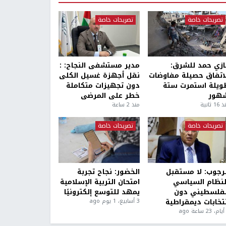
تصريحات خاصة
تصريحات خاصة
ازي حمد للشرق:
مدير مستشفى النجاح: :
لاتفاق حصيلة مفاوضات
نقل أجهزة غسيل الكلى
ويلة استمرت ستة
دون تجهيزات متكاملة
هور
خطر على المرضى
1 ثانية
منذ 2 ساعة
تصريحات خاصة
تصريحات خاصة
لرجوب: لا مستقبل
الخضور: نجاح تجربة
لنظام السياسي
امتحان التربية الإسلامية
لفلسطيني دون
يمهد للتوسع إلكترونيًا
نتخابات ديمقراطية
3 أسابيع، 1 يوم ago