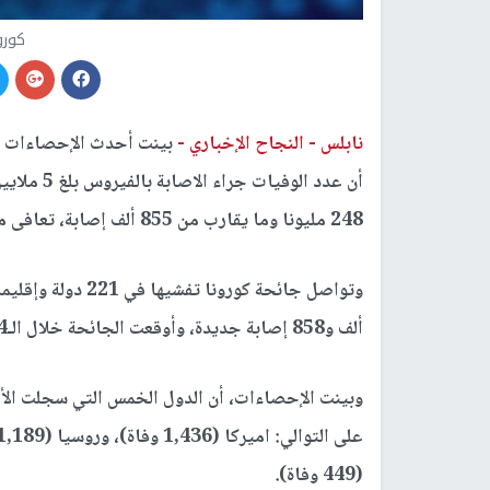
كورو
نابلس -
النجاح الإخباري -
بينت أحدث الإحصاءات ال
248 مليونا وما يقارب من 855 ألف إصابة، تعافى منها 225 مليونا وأكثر من 464 ألف مريض.
ألف و858 إصابة جديدة، وأوقعت الجائحة خلال الـ24 ساعة الأخيرة 7,799 حالة وفاة.
وبينت الإحصاءات، أن الدول الخمس التي سجلت الأر
(449 وفاة).