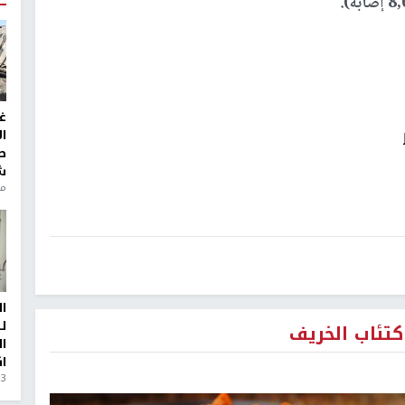
غ
ا
ط
ش
منذ 6
ا
ل
تئاب الخريف
ا
ا
3 أيام، 23 ساعة ago