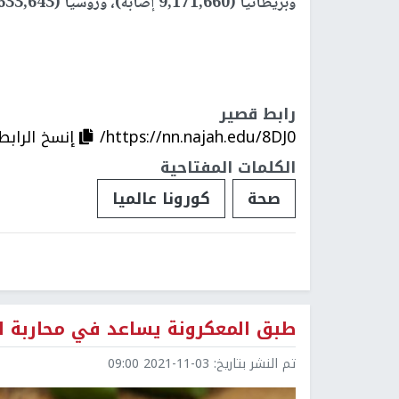
وبريطانيا (9,171,660 إصابة)، وروسيا (8,633,643 إصابة).
رابط قصير
https://nn.najah.edu/8DJ0/
إنسخ الرابط
الكلمات المفتاحية
صحة
كورونا عالميا
طبق المعكرونة يساعد في محاربة اك
تم النشر بتاريخ:
2021-11-03 09:00