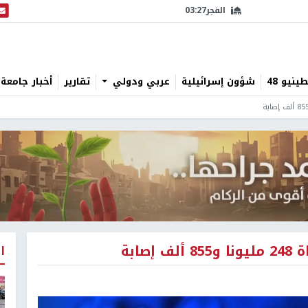
الفجر
03:27
البث
نيو 48
شؤون إسرائيلية
عربي ودولي
تقارير
أخبار جامعة 
ا