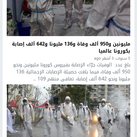
مليونين و950 ألف وفاة و136 مليونا و642 ألف إصابة
بكورونا عالميا
5 سنوات، 3 أشهر ago
بلغ عدد الوفيات جرّاء الإصابة بفيروس كورونا مليونين ونحو
950 ألف وفاة، فيما بلغت حصيلة الإصابات الإجمالية 136
مليونا ونحو 642 ألف إصابة، تعافى منهم 109 ...