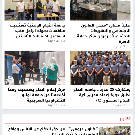
طلبة مساق "مدخل للقانون
جامعة النجاح الوطنية تستضيف
الاجتماعي والتشريعات
منافسات بطولة الراحل مفيد
الاجتماعية"يزورون مركز حماية
اسماعيل لكرة اليد للناشئين
الأسرة
منذ 48 دقيقة
منذ 5 ثواني
بمشاركة 25 مدرباً.. جامعة النجاح
مركز إعلام النجاح يستضيف وفدًا
تطلق دورة إعداد مدربي كرة
أكاديميًا من جامعة لوليو
القدم المستوى (C)
للتكنولوجيا السويدية
منذ 51 دقيقة
منذ 10 دقيقة
تقارير
" قانون درومي".. بين حق الدفاع عن النفس وواقع
الفلسطينيين تحت الاحتلال