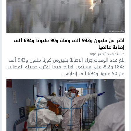
أكثر من مليون و943 ألف وفاة و90 مليونا و694 ألف
إصابة عالميا
5 سنوات، 6 أشهر ago
بلغ عدد الوفيات جراء الاصابة بفيروس كورنا مليون و943 ألف
و184 وفاة، على مستوى العالم، فيما تقترب حصيلة المصابين
من 90 مليونا و694 ألف إصابة، ...