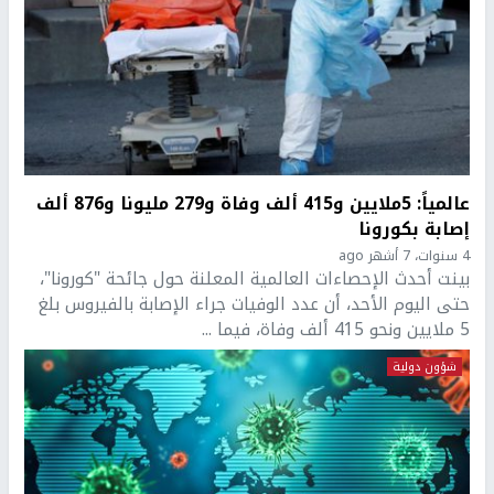
عالمياً: 5ملايين و415 ألف وفاة و279 مليونا و876 ألف
إصابة بكورونا
4 سنوات، 7 أشهر ago
بينت أحدث الإحصاءات العالمية المعلنة حول جائحة "كورونا"،
حتى اليوم الأحد، أن عدد الوفيات جراء الإصابة بالفيروس بلغ
5 ملايين ونحو 415 ألف وفاة، فيما ...
شؤون دولية