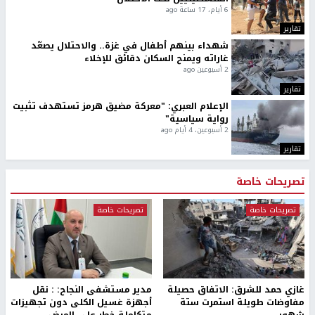
6 أيام، 17 ساعة ago
تقارير
شهداء بينهم أطفال في غزة.. والاحتلال يصعّد
غاراته ويمنح السكان دقائق للإخلاء
2 أسبوعين ago
تقارير
الإعلام العبري: "معركة مضيق هرمز تستهدف تثبيت
رواية سياسية"
2 أسبوعين، 4 أيام ago
تقارير
تصريحات خاصة
تصريحات خاصة
تصريحات خاصة
غازي حمد للشرق: الاتفاق حصيلة
مدير مستشفى النجاح: : نقل
مفاوضات طويلة استمرت ستة
أجهزة غسيل الكلى دون تجهيزات