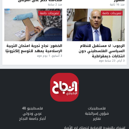
شهور
متكاملة خطر على المرضى
منذ 16 ثانية
منذ 2 ساعة
تصريحات خاصة
تصريحات خاصة
الرجوب: لا مستقبل للنظام
الخضور: نجاح تجربة امتحان التربية
السياسي الفلسطيني دون
الإسلامية يمهد للتوسع إلكترونيًا
انتخابات ديمقراطية
3 أسابيع، 1 يوم ago
3 أيام، 23 ساعة ago
فلسطينيات
فلسطينيو 48
شؤون إسرائيلية
عربي ودولي
تقارير
أخبار جامعة النجاح
إشترك بالنشرة الإخبارية لتصلك اخر الأخبار