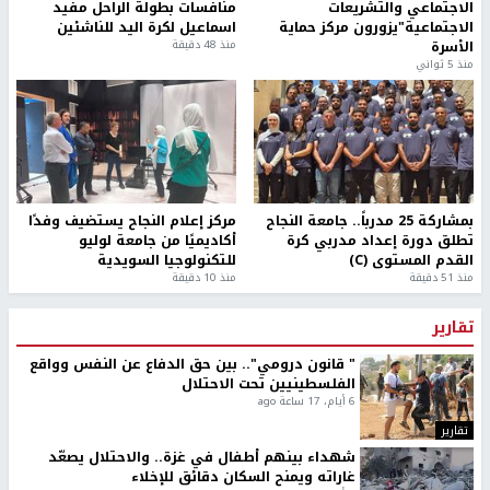
الاجتماعي والتشريعات
منافسات بطولة الراحل مفيد
الاجتماعية"يزورون مركز حماية
اسماعيل لكرة اليد للناشئين
الأسرة
منذ 48 دقيقة
منذ 5 ثواني
بمشاركة 25 مدرباً.. جامعة النجاح
مركز إعلام النجاح يستضيف وفدًا
تطلق دورة إعداد مدربي كرة
أكاديميًا من جامعة لوليو
القدم المستوى (C)
للتكنولوجيا السويدية
منذ 51 دقيقة
منذ 10 دقيقة
تقارير
" قانون درومي".. بين حق الدفاع عن النفس وواقع
الفلسطينيين تحت الاحتلال
6 أيام، 17 ساعة ago
تقارير
شهداء بينهم أطفال في غزة.. والاحتلال يصعّد
غاراته ويمنح السكان دقائق للإخلاء