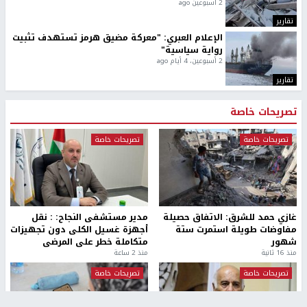
2 أسبوعين ago
تقارير
الإعلام العبري: "معركة مضيق هرمز تستهدف تثبيت
رواية سياسية"
2 أسبوعين، 4 أيام ago
تقارير
تصريحات خاصة
تصريحات خاصة
تصريحات خاصة
غازي حمد للشرق: الاتفاق حصيلة
مدير مستشفى النجاح: : نقل
مفاوضات طويلة استمرت ستة
أجهزة غسيل الكلى دون تجهيزات
شهور
متكاملة خطر على المرضى
منذ 16 ثانية
منذ 2 ساعة
تصريحات خاصة
تصريحات خاصة