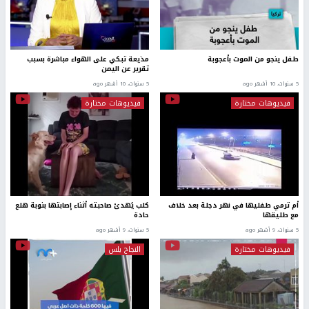
طفل ينجو من الموت بأعجوبة
مذيعة تبكي على الهواء مباشرة بسبب
تقرير عن اليمن
5 سنوات، 10 أشهر ago
5 سنوات، 10 أشهر ago
فيديوهات مختارة
فيديوهات مختارة
أم ترمي طفليها في نهر دجلة بعد خلاف
كلب يُهدئ صاحبته أثناء إصابتها بنوبة هلع
مع طليقها
حادة
5 سنوات، 9 أشهر ago
5 سنوات، 9 أشهر ago
فيديوهات مختارة
النجاح بلس