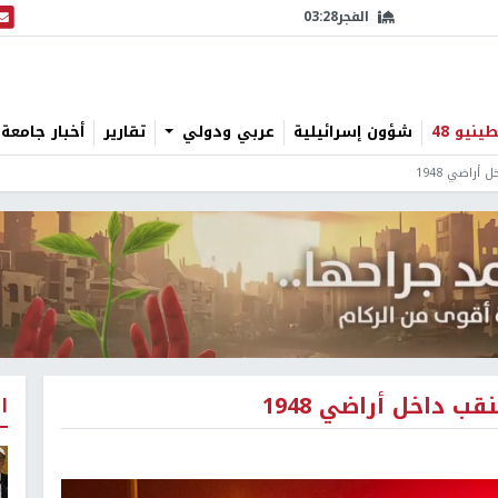
الفجر
03:28
البث
نيو 48
شؤون إسرائيلية
عربي ودولي
تقارير
أخبار جامعة 
أراضي 1948
ب داخل أراضي 1948
ا