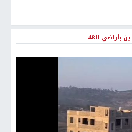
 بأراضي الـ48