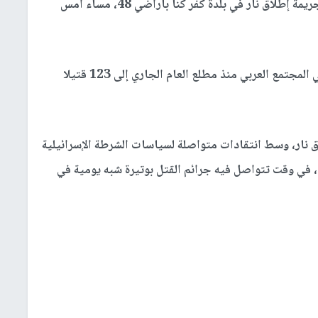
قتل شابٌ جراء تعرضه لجريمة إطلاق نار في بلدة كفر كنا بأراضي 48، مساء أمس
وبهذه الجريمة، ترتفع حصيلة ضحايا جرائم القتل في المجتمع العربي منذ مطلع العام الجاري إلى 123 قتيلا
اق نار، وسط انتقادات متواصلة لسياسات الشرطة الإسرائيلية
في وقت تتواصل فيه جرائم القتل بوتيرة شبه يومية في