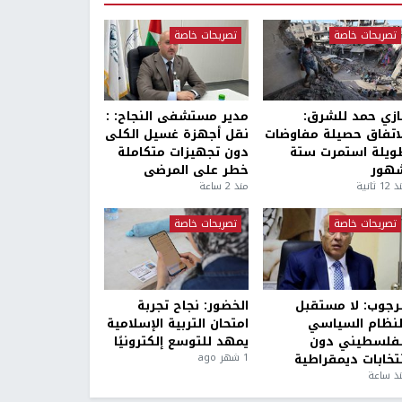
تصريحات خاصة
تصريحات خاصة
ازي حمد للشرق:
مدير مستشفى النجاح: :
لاتفاق حصيلة مفاوضات
نقل أجهزة غسيل الكلى
ويلة استمرت ستة
دون تجهيزات متكاملة
هور
خطر على المرضى
1 ثانية
منذ 2 ساعة
تصريحات خاصة
تصريحات خاصة
لرجوب: لا مستقبل
الخضور: نجاح تجربة
لنظام السياسي
امتحان التربية الإسلامية
لفلسطيني دون
يمهد للتوسع إلكترونيًا
نتخابات ديمقراطية
1 شهر ago
ذ ساعة