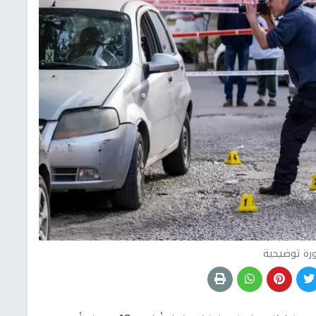
رة توضيحية