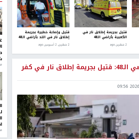
قتيل بجريمة إطلاق نار في
قتيل وإصابة خطيرة بجريمة
الكعبية بأراضي الـ48
إطلاق نار في اللد بأراضي الـ48
غ
2 شهرين ago
2 شهرين، 2 أسبوعين ago
ا
ط
ش
منذ 2
123 قتيلا منذ مطلع العام داخل أراضي الـ48: قتيل بجريمة إطلاق نار في كفر
2026-0
ا
ل
ا
ا
من