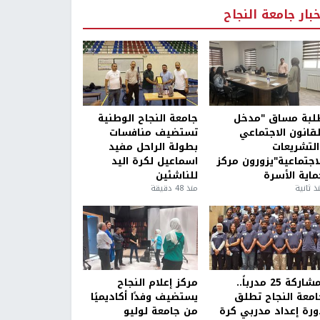
خبار جامعة النجاح
لبة مساق "مدخل
جامعة النجاح الوطنية
لقانون الاجتماعي
تستضيف منافسات
التشريعات
بطولة الراحل مفيد
لاجتماعية"يزورون مركز
اسماعيل لكرة اليد
ماية الأسرة
للناشئين
ذ ثانية
منذ 48 دقيقة
بمشاركة 25 مدرباً..
مركز إعلام النجاح
امعة النجاح تطلق
يستضيف وفدًا أكاديميًا
ورة إعداد مدربي كرة
من جامعة لوليو