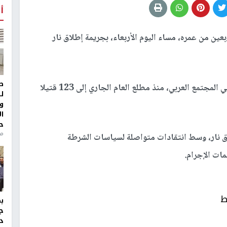
أ
بعين من عمره، مساء اليوم الأربعاء، بجريمة إطلاق نار
ط
وبهذه الجريمة، وصلت حصيلة ضحايا جرائم القتل في المجتمع العربي، منذ مطلع العام الجاري إلى 123 قتيلا
ل
و
ا
ح
من
لاق نار، وسط انتقادات متواصلة لسياسات الشرطة
ات الإجرام.
ط
ج
د