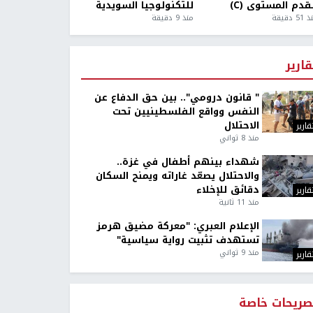
قدم المستوى (C)
للتكنولوجيا السويدية
5 دقيقة
منذ 9 دقيقة
قارير
" قانون درومي".. بين حق الدفاع عن
النفس وواقع الفلسطينيين تحت
الاحتلال
قارير
منذ 8 ثواني
شهداء بينهم أطفال في غزة..
والاحتلال يصعّد غاراته ويمنح السكان
دقائق للإخلاء
قارير
منذ 11 ثانية
الإعلام العبري: "معركة مضيق هرمز
تستهدف تثبيت رواية سياسية"
منذ 9 ثواني
قارير
صريحات خاصة