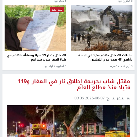
2 شهرين ago
1 شهر ago
بيت لحم
سلطات الاحتلال تهدم منزلا في البعنة
الاحتلال يخطر 19 منزلا ومنشأة بالهدم في
بـأراضي 48 بحجة عدم الترخيص
بلدة الخضر جنوب بيت لحم
3 أيام، 6 ساعات ago
3 أسابيع، 4 أيام ago
مقتل شاب بجريمة إطلاق نار في المغار و119
قتيلا منذ مطلع العام
تم النشر بتاريخ:
2026-06-07 09:06