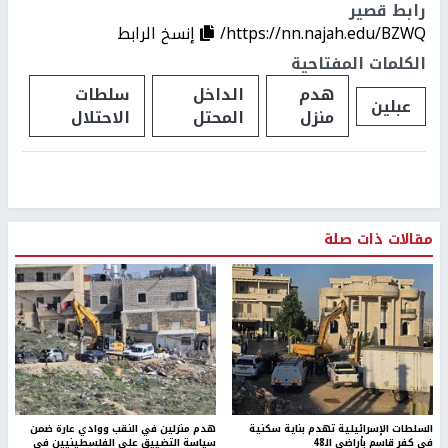
رابط قصير
https://nn.najah.edu/BZWQ/
إنسخ الرابط
الكلمات المفتاحية
هدم
الداخل
سلطات
عبلين
منزل
المحتل
الاحتلال
مقالات ذات صلة
السلطات الإسرائيلية تهدم بناية سكنية
هدم منزلين في النقب ووادي عارة ضمن
في كفر قاسم بأراضي الـ48
سياسة التضييق على الفلسطينيين في