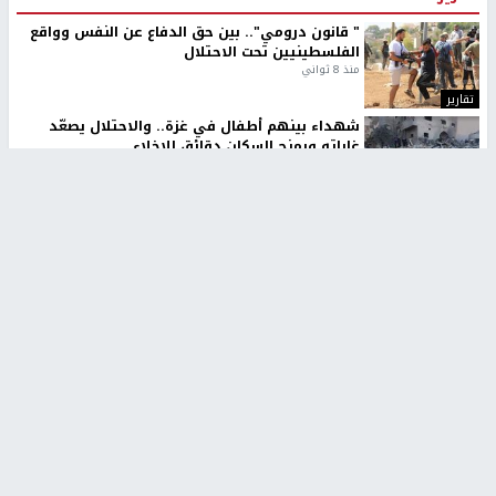
" قانون درومي".. بين حق الدفاع عن النفس وواقع
الفلسطينيين تحت الاحتلال
منذ 8 ثواني
تقارير
شهداء بينهم أطفال في غزة.. والاحتلال يصعّد
غاراته ويمنح السكان دقائق للإخلاء
منذ 11 ثانية
تقارير
الإعلام العبري: "معركة مضيق هرمز تستهدف تثبيت
رواية سياسية"
منذ 9 ثواني
تقارير
تصريحات خاصة
تصريحات خاصة
تصريحات خاصة