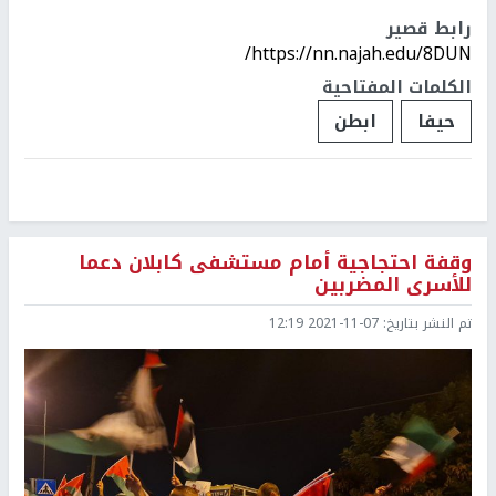
رابط قصير
https://nn.najah.edu/8DUN/
الكلمات المفتاحية
حيفا
ابطن
وقفة احتجاجية أمام مستشفى كابلان دعما
للأسرى المضربين
تم النشر بتاريخ:
2021-11-07 12:19