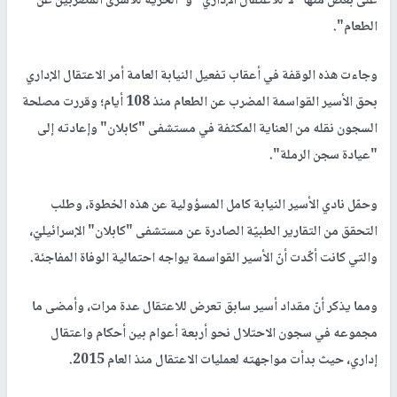
على بعض منها "لا للاعتقال الإداري" و"الحرية للأسرى المضربين عن
الطعام".
وجاءت هذه الوقفة في أعقاب تفعيل النيابة العامة أمر الاعتقال الإداري
بحق الأسير القواسمة المضرب عن الطعام منذ 108 أيام؛ وقررت مصلحة
السجون نقله من العناية المكثفة في مستشفى "كابلان" وإعادته إلى
"عيادة سجن الرملة".
وحمّل نادي الأسير النيابة كامل المسؤولية عن هذه الخطوة، وطلب
التحقق من التقارير الطبيّة الصادرة عن مستشفى "كابلان" الإسرائيليّ،
والتي كانت أكّدت أنّ الأسير القواسمة يواجه احتمالية الوفاة المفاجئة.
ومما يذكر أنّ مقداد أسير سابق تعرض للاعتقال عدة مرات، وأمضى ما
مجموعه في سجون الاحتلال نحو أربعة أعوام بين أحكام واعتقال
إداري، حيث بدأت مواجهته لعمليات الاعتقال منذ العام 2015.