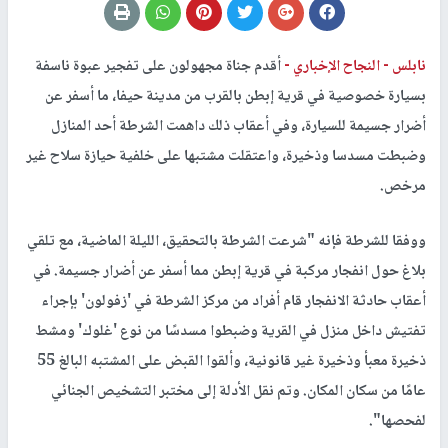
نابلس -
النجاح الإخباري -
أقدم جناة مجهولون على تفجير عبوة ناسفة
بسيارة خصوصية في قرية إبطن بالقرب من مدينة حيفا، ما أسفر عن
أضرار جسيمة للسيارة، وفي أعقاب ذلك داهمت الشرطة أحد المنازل
وضبطت مسدسا وذخيرة، واعتقلت مشتبها على خلفية حيازة سلاح غير
مرخص.
ووفقا للشرطة فإنه "شرعت الشرطة بالتحقيق، الليلة الماضية، مع تلقي
بلاغ حول انفجار مركبة في قرية إبطن مما أسفر عن أضرار جسيمة. في
أعقاب حادثة الانفجار قام أفراد من مركز الشرطة في 'زفولون' بإجراء
تفتيش داخل منزل في القرية وضبطوا مسدسًا من نوع 'غلوك' ومشط
ذخيرة معبأ وذخيرة غير قانونية، وألقوا القبض على المشتبه البالغ 55
عامًا من سكان المكان. وتم نقل الأدلة إلى مختبر التشخيص الجنائي
لفحصها".