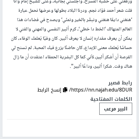
ورفعني على خشبة المسرح، وأجلسني بجانبه، وغنى للشيخ إمام وانا
قلت شعر أحمد فؤاد نجم. ودرنا البلاد بطولها وعرضها نحمل عبارة
‘هنغني دايمًا هنغني ونبشّر بالخير ونمنّي‘ ويصدح في فضاءات هذا
العالم المتهالك ‘الخط دا خطي‘، كرم ألبير النفسي والمهني والفني لا
يمكن أن يعرف مقداره إنسان لا يعرف ألبير. كان وفيًا يُعلمك الوفاء، كان
حساسًا يُعلمك معنى الإبداع، كان حاضنًا يزرع فيك المحبة. لم تسنح لي
الفرصة أن أشكر ألبير، ﻷني كما كل البشرية الحمقاء اعتقدت أن ما زال
هناك وقت. شكرا ألبير، وداعًا ألبير".
رابط قصير
https://nn.najah.edu/8DUR/
إنسخ الرابط
الكلمات المفتاحية
البير مرعب