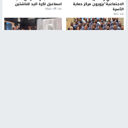
الاجتماعية"يزورون مركز حماية
اسماعيل لكرة اليد للناشئين
الأسرة
منذ 48 دقيقة
منذ ثانية
بمشاركة 25 مدرباً.. جامعة النجاح
مركز إعلام النجاح يستضيف وفدًا
تطلق دورة إعداد مدربي كرة
أكاديميًا من جامعة لوليو
القدم المستوى (C)
للتكنولوجيا السويدية
منذ 51 دقيقة
منذ 9 دقيقة
تقارير
بالصور| مرضى عالقون في غزة يناشدون بإجلائهم
العاجل مع انهيار النظام الصحي
منذ 3 دقيقة
تقارير
" قانون درومي".. بين حق الدفاع عن النفس وواقع
الفلسطينيين تحت الاحتلال
منذ 8 ثواني