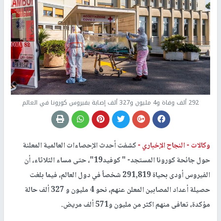
292 ألف وفاة و4 مليون و327 ألف إصابة بفيروس كورونا في العالم
وكالات -
النجاح الإخباري -
كشفت أحدث الإحصاءات العالمية المعلنة
حول جائحة كورونا المستجد- " كوفيد19"، حتى مساء الثلاثاء، أن
الفيروس أودى بحياة 291,819 شخصاً في دول العالم، فيما بلغت
حصيلة أعداد المصابين المعلن عنهم، نحو 4 مليون و 327 ألف حالة
مؤكدة، تعافى منهم اكثر من مليون و571 ألف مريض.