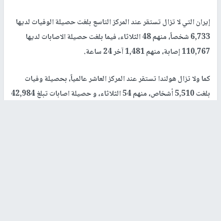
إيران التي لا تزال تستقر عند المركز التاسع بلغت حصيلة الوفيات لديها
6,733 شخصاً، منهم 48 الثلاثاء، فيما بلغت حصيلة الاصابات لديها
110,767 إصابة، منهم 1,481 آخر 24 ساعة.
كما ولا تزال هولندا تستقر عند المركز العاشر عالمياً، بحصيلة وفيات
بلغت 5,510 أشخاص، منهم 54 الثلاثاء، و حصيلة اصابات تبلغ 42,984
إصابة، منهم 196 آخر 24 ساعة.
كندا استقرت عند المركز ال11، بحصيلة وفيات بلغت 5,167 شخصاً،
منهم 174 الثلاثاء كما سجلت 1،124 إصابة جديدة مؤكدة من مجموع
71,105 حالات في البلاد.
كما وتستقر الصين، عند المركز ال12، بحصيلة وفيات 4,633 دون أن
تسجل الثلاثاء، ومنذ ايام عديدة ماضية، اي حالة وفاة، وتبلغ حصيلة