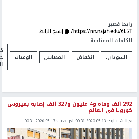
رابط قصير
https://nn.najah.edu/6L5T/
إنسخ الرابط
الكلمات المفتاحية
كو
السودان،
انخفاض
المصابين
الوفيات
ح
ال
292 ألف وفاة و4 مليون و327 ألف إصابة بفيروس
كورونا في العالم
تم النشر بتاريخ:
2020-05-13 00:31
اخر تحديث:
2020-05-13 00:31