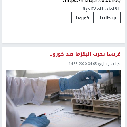
https://nn.najah.edu/6EUQ/
الكلمات المفتاحية
بريطانيا
كورونا
فرنسا تجرب البلازما ضد كورونا
تم النشر بتاريخ:
2020-04-05 14:55