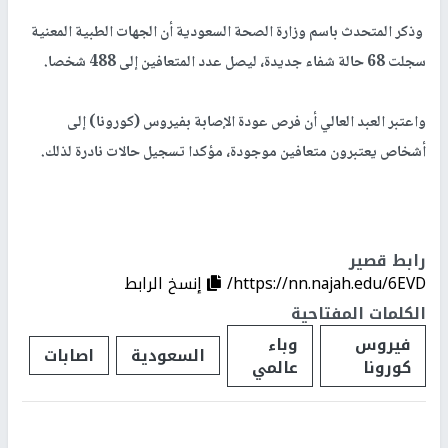
وذكر المتحدث باسم وزارة الصحة السعودية أن الجهات الطبية المعنية
سجلت 68 حالة شفاء جديدة، ليصل عدد المتعافين إلى 488 شخصا.
واعتبر العبد العالي أن فرص عودة الإصابة بفيروس (كورونا) إلى
أشخاص يعتبرون متعافين موجودة، مؤكدا تسجيل حالات نادرة لذلك.
رابط قصير
https://nn.najah.edu/6EVD/
إنسخ الرابط
الكلمات المفتاحية
فيروس
وباء
السعودية
اصابات
كورونا
عالمي