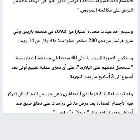
الأجسام المضادة، وقد تساعد المرضى الذين باتوا في مرحلة حادة من
المرض على مكافحة الفيروس
".
وسيتم أخذ عينات محددة اعتبارا من الثلاثاء في منطقة باريس وفي
شرق فرنسا، من نحو 200 شخص شفوا منذ ما لا يقل عن 14 يوما
.
وستكون التجربة السريرية على 60 مريضا في مستشفيات باريسية
"سيحصل نصفهم على البلازما"، على أن تجرى عملية تقييم أولى بعد
أسبوع إلى 3 أسابيع من بدء التجربة
.
وقد ثبتت فعالية البلازما لدى المتعافين، وهي جزء من الدم السائل تتركز
فيه الأجسام المضادة بعد مرض ما، في دراسات على نطاق ضيق ضد
أمراض معدية أخرى مثل "إيبولا" و"سارس
".
وكانت الوكالة الأميركية للأغذية والعقاقير قد أعطت موافقتها لإجراء
تجارب على علاجات محتملة كهذه، ضد فيروس كورنا المستجد
.