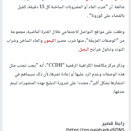
شائعة أن "شرب الماء أو المشروبات الساخنة كل 15 دقيقة، كفيل
بالقضاء على كورونا" .
وطغت على مواقع التواصل الاجتماعي خلال الفترة الماضية، مجموعة
من "الوصفات المزيفة"، منها شرب عصير
الليمون
والماء الساخن وشراب
التوت وتناول شرائح
البصل
.
وذكر مركز مكافحة الكراهية الرقمية "CCDH"، أنه "يجب تجنب مثل
هذه الوصفات وعدم الرد عليها أو إعادة نشرها، لأن ذلك سيساهم في
انتشارها بشكل أكبر"، مشددا على ضرورة التبليغ بهذه المنشورات ليتم
حذفها.
رابط قصير
https://nn.najah.edu/6DNS/