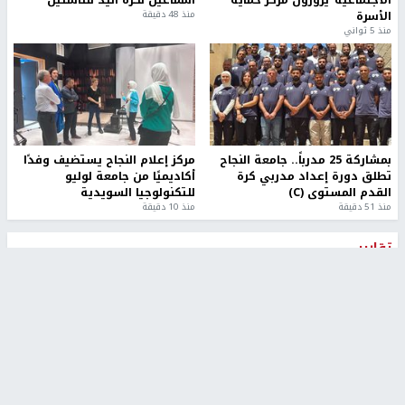
الاجتماعية"يزورون مركز حماية
اسماعيل لكرة اليد للناشئين
الأسرة
منذ 48 دقيقة
منذ 5 ثواني
بمشاركة 25 مدرباً.. جامعة النجاح
مركز إعلام النجاح يستضيف وفدًا
تطلق دورة إعداد مدربي كرة
أكاديميًا من جامعة لوليو
القدم المستوى (C)
للتكنولوجيا السويدية
منذ 51 دقيقة
منذ 10 دقيقة
تقارير
" قانون درومي".. بين حق الدفاع عن النفس وواقع
الفلسطينيين تحت الاحتلال
6 أيام، 17 ساعة ago
تقارير
شهداء بينهم أطفال في غزة.. والاحتلال يصعّد
غاراته ويمنح السكان دقائق للإخلاء
2 أسبوعين ago