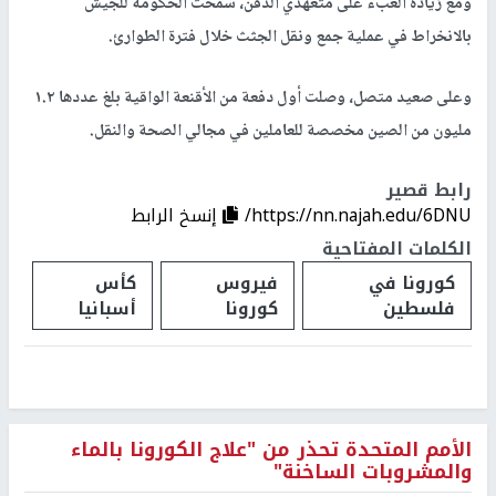
ومع زيادة العبء على متعهدي الدفن، سمحت الحكومة للجيش
بالانخراط في عملية جمع ونقل الجثث خلال فترة الطوارئ.
وعلى صعيد متصل، وصلت أول دفعة من الأقنعة الواقية بلغ عددها ١.٢
مليون من الصين مخصصة للعاملين في مجالي الصحة والنقل.
رابط قصير
https://nn.najah.edu/6DNU/
إنسخ الرابط
الكلمات المفتاحية
كورونا في
فيروس
كأس
فلسطين
كورونا
أسبانيا
الأمم المتحدة تحذر من "علاج الكورونا بالماء
والمشروبات الساخنة"