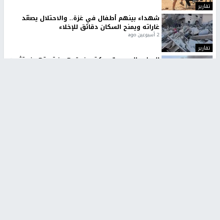
تقارير
شهداء بينهم أطفال في غزة.. والاحتلال يصعّد
غاراته ويمنح السكان دقائق للإخلاء
2 أسبوعين ago
تقارير
الإعلام العبري: "معركة مضيق هرمز تستهدف تثبيت
رواية سياسية"
2 أسبوعين، 4 أيام ago
تقارير
تصريحات خاصة
تصريحات خاصة
تصريحات خاصة
غازي حمد للشرق: الاتفاق حصيلة
مدير مستشفى النجاح: : نقل
مفاوضات طويلة استمرت ستة
أجهزة غسيل الكلى دون تجهيزات
شهور
متكاملة خطر على المرضى
منذ 16 ثانية
منذ 2 ساعة