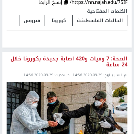
https://nn.najah.edu/75IF/
إنسخ الرابط
الكلمات المفتاحية
الجاليات الفلسطينية
كورونا
فيروس
الصحة: 7 وفيات و420 اصابة جديدة بكورونا خلال
24 ساعة
تم النشر بتاريخ:
2020-09-29 14:56
اخر تحديث:
2020-09-29 14:56