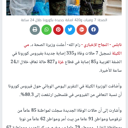
الصحة: 7 وفيات و420 اصابة جديدة بكورونا خلال 24 ساعة
نابلس -
النجاح الإخباري -
رام الله- أعلنت وزيرة الصحة د.
مي
الكيلة
تسجيل 7 حالات وفاة و335 إصابة جديدة بفيروس كورونا في
الضفة الغربية و85 إصابة في قطاع
غزة
و827 حالة تعافٍ خلال الـ24
ساعة الأخيرة.
وأضافت الوزيرة الكيلة في التقرير اليومي الوبائي حول فيروس كورونا
أن نسبة التعافي من الفيروس في فلسطين ارتفعت إلى 80.3%.
وأشارت إلى أن حالات الوفاة الجديدة سجلت لمواطنة 85 عاماً من
ترقوميا ومواطن 91 عاما من بيت أمر ومواطن 62 عاماً من نوبا
بمحافظة الخليل، وموطن 79 عاما من مخيم عسكر الجديد ومواطنة 62