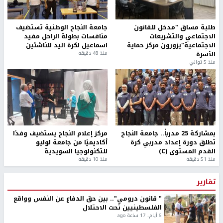
طلبة مساق "مدخل للقانون
جامعة النجاح الوطنية تستضيف
الاجتماعي والتشريعات
منافسات بطولة الراحل مفيد
الاجتماعية"يزورون مركز حماية
اسماعيل لكرة اليد للناشئين
الأسرة
منذ 48 دقيقة
منذ 5 ثواني
بمشاركة 25 مدرباً.. جامعة النجاح
مركز إعلام النجاح يستضيف وفدًا
تطلق دورة إعداد مدربي كرة
أكاديميًا من جامعة لوليو
القدم المستوى (C)
للتكنولوجيا السويدية
منذ 51 دقيقة
منذ 10 دقيقة
تقارير
" قانون درومي".. بين حق الدفاع عن النفس وواقع
الفلسطينيين تحت الاحتلال
6 أيام، 17 ساعة ago