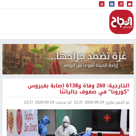
البث المباشر
إذاعة النجاح
الخارجية: 260 وفاة و6138 إصابة بفيروس
"كورونا" في صفوف جالياتنا
تم النشر بتاريخ:
2020-09-29 22:21
اخر تحديث:
2020-09-29 22:21