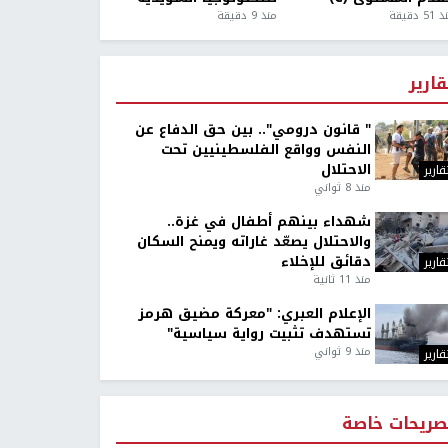
5 دقيقة
منذ 9 دقيقة
قارير
" قانون درومي".. بين حق الدفاع عن
النفس وواقع الفلسطينيين تحت
الاحتلال
قارير
منذ 8 ثواني
شهداء بينهم أطفال في غزة..
والاحتلال يصعّد غاراته ويمنح السكان
دقائق للإخلاء
قارير
منذ 11 ثانية
الإعلام العبري: "معركة مضيق هرمز
تستهدف تثبيت رواية سياسية"
منذ 9 ثواني
قارير
صريحات خاصة