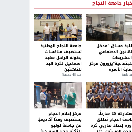
خبار جامعة النجاح
لبة مساق "مدخل
جامعة النجاح الوطنية
لقانون الاجتماعي
تستضيف منافسات
التشريعات
بطولة الراحل مفيد
لاجتماعية"يزورون مركز
اسماعيل لكرة اليد
ماية الأسرة
للناشئين
ذ ثانية
منذ 48 دقيقة
بمشاركة 25 مدرباً..
مركز إعلام النجاح
امعة النجاح تطلق
يستضيف وفدًا أكاديميًا
ورة إعداد مدربي كرة
من جامعة لوليو
قدم المستوى (C)
للتكنولوجيا السويدية