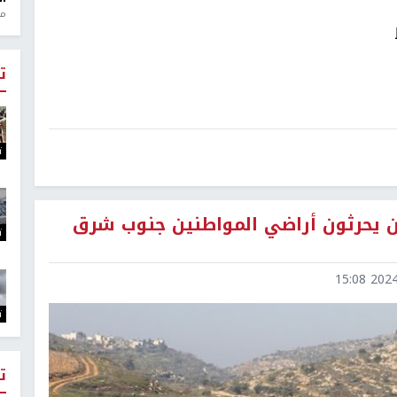
منذ 1
ت
ت
ن يحرثون أراضي المواطنين جنوب شرق
ت
2024-1
ت
ت