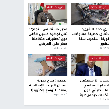
تصريحات خاصة
تصريحات خاصة
ازي حمد للشرق:
مدير مستشفى النجاح: :
لاتفاق حصيلة مفاوضات
نقل أجهزة غسيل الكلى
ويلة استمرت ستة
دون تجهيزات متكاملة
هور
خطر على المرضى
1 ثانية
منذ 2 ساعة
تصريحات خاصة
تصريحات خاصة
لرجوب: لا مستقبل
الخضور: نجاح تجربة
لنظام السياسي
امتحان التربية الإسلامية
لفلسطيني دون
يمهد للتوسع إلكترونيًا
نتخابات ديمقراطية
1 شهر ago
ذ ساعة