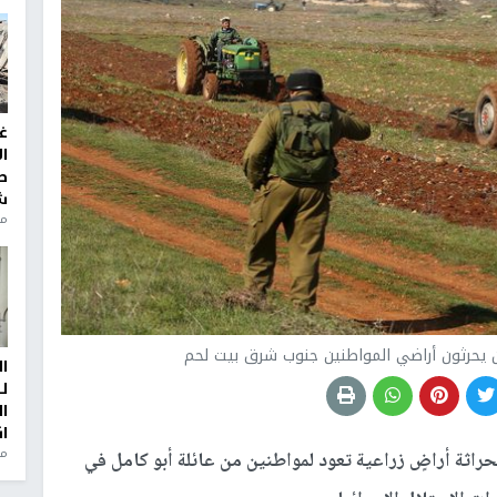
غ
ا
ط
ش
منذ 2
 يحرثون أراضي المواطنين جنوب شرق بيت لحم
ا
ل
ا
ا
من
حراثة أراضٍ زراعية تعود لمواطنين من عائلة أبو كامل في