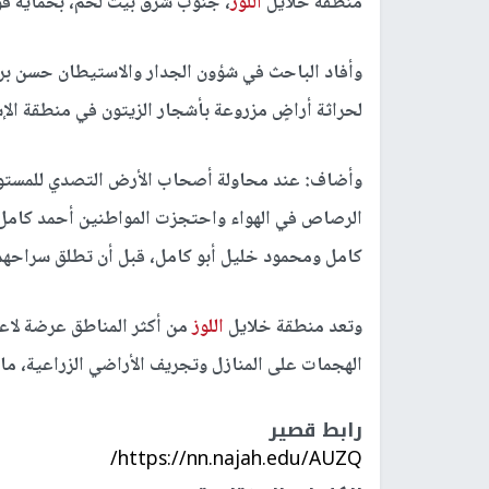
منطقة خلايل
اللوز
، جنوب شرق بيت لحم، بحماية قوا
وأفاد الباحث في شؤون الجدار والاستيطان حسن بري
لحراثة أراضٍ مزروعة بأشجار الزيتون في منطقة الإس
وأضاف: عند محاولة أصحاب الأرض التصدي للمستوط
الرصاص في الهواء واحتجزت المواطنين أحمد كامل 
كامل ومحمود خليل أبو كامل، قبل أن تطلق سراحهم ل
وتعد منطقة خلايل
اللوز
من أكثر المناطق عرضة لاع
الهجمات على المنازل وتجريف الأراضي الزراعية، ما
رابط قصير
https://nn.najah.edu/AUZQ/