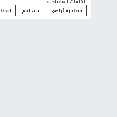
الكلمات المفتاحية
مصادرة أراضي
بيت لحم
اعتدا
إصابات بالاختناق خلال اقتحام الاحت
تم النشر بتاريخ:
2024-10-29 14:48