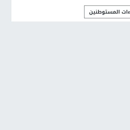
ءات المستوطنين
لال قرية حوسان وبلدة الخضر