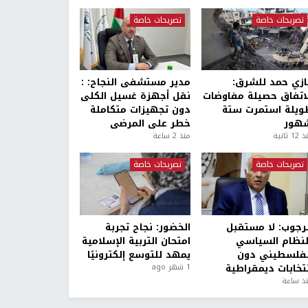
تصريحات خاصة
تصريحات خاصة
ازي حمد للشرق:
مدير مستشفى النجاح: :
لاتفاق حصيلة مفاوضات
نقل أجهزة غسيل الكلى
ويلة استمرت ستة
دون تجهيزات متكاملة
هور
خطر على المرضى
1 ثانية
منذ 2 ساعة
تصريحات خاصة
تصريحات خاصة
لرجوب: لا مستقبل
الخضور: نجاح تجربة
لنظام السياسي
امتحان التربية الإسلامية
لفلسطيني دون
يمهد للتوسع إلكترونيًا
نتخابات ديمقراطية
1 شهر ago
ذ ساعة