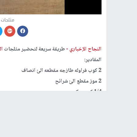
مثلجات ا
النجاح الإخباري -
طريقة سريعة لتحضير مثلجات
ال
المقادير:
2 كوب فراوله طازجه مقطعه الئ انصاف
2 موز مقطع الئ شرائح
1/4 كوب سكر
3/4 كوب عصير اناناس مثلج ومذوب
1/2 كوب زبادي
الطريقـــــــة:
اخلطي
الفراولة
و
الموز
والسكر والعصير