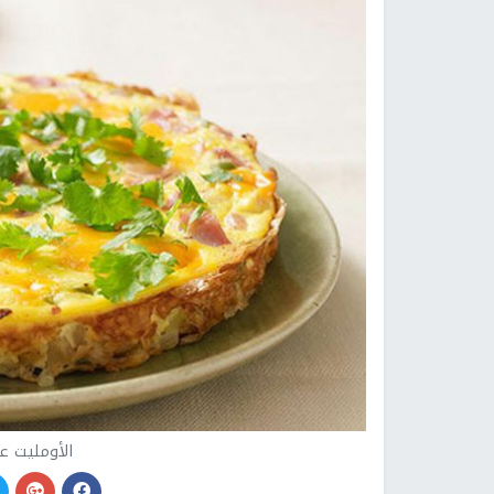
الأومليت عل