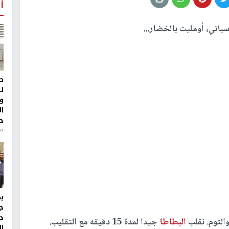
أ
اني، أومليت بالخضار...
ط
ل
و
ا
ح
من
ج
د
الثوم. نقلب
البطاطا
جيدا لمدة 15 دقيقه مع التقليب.
ال