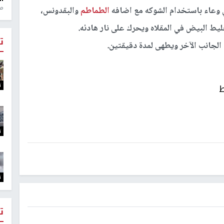
منذ 1
وعاء باستخدام الشوكه مع اضافه
الطماطم
والبقدونس،
ط البيض في المقلاه ويحرك على نار هادئه.
ت
الجانب الآخر ويطهى لمدة دقيقتين.
ت
ط
ت
ت
ت