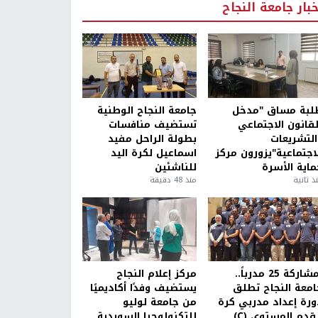
خبار جامعة النجاح
لبة مساق "مدخل
جامعة النجاح الوطنية
لقانون الاجتماعي
تستضيف منافسات
التشريعات
بطولة الراحل مفيد
لاجتماعية"يزورون مركز
اسماعيل لكرة اليد
ماية الأسرة
للناشئين
ذ ثانية
منذ 48 دقيقة
بمشاركة 25 مدرباً..
مركز إعلام النجاح
امعة النجاح تطلق
يستضيف وفدًا أكاديميًا
ورة إعداد مدربي كرة
من جامعة لوليو
قدم المستوى (C)
للتكنولوجيا السويدية