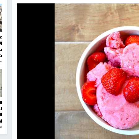
غ
ا
ط
ش
منذ 2
ا
ل
ا
ا
من