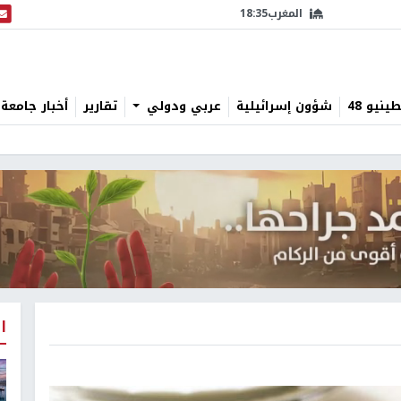
المغرب
18:35
البث
نيو 48
شؤون إسرائيلية
عربي ودولي
تقارير
أخبار جامعة 
ا