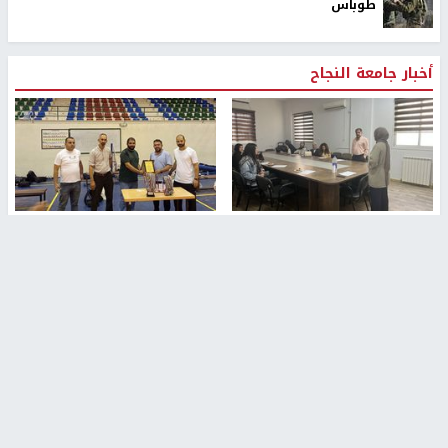
طوباس
أخبار جامعة النجاح
طلبة مساق "مدخل للقانون
جامعة النجاح الوطنية تستضيف
الاجتماعي والتشريعات
منافسات بطولة الراحل مفيد
الاجتماعية"يزورون مركز حماية
اسماعيل لكرة اليد للناشئين
الأسرة
منذ 48 دقيقة
منذ 5 ثواني
بمشاركة 25 مدرباً.. جامعة النجاح
مركز إعلام النجاح يستضيف وفدًا