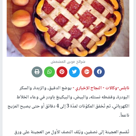
شرائح مربى المشمش
نابلس-وكالات -
النجاح الإخباري -
يوضع الدقيق، والزبدة، والسكر
البودرة، وقشطه نستله، والبيض، والبيكينغ باودر في وعاء الخلاّط
الكهربائي، ثم تُخفق المكوّنات لمدّة 3 إلى 4 دقائق أو حتى يصبح المزيج
ناعماً.
تُقسم العجينة إلى نصفين، ويُلف النصف الأول من العجينة على ورق