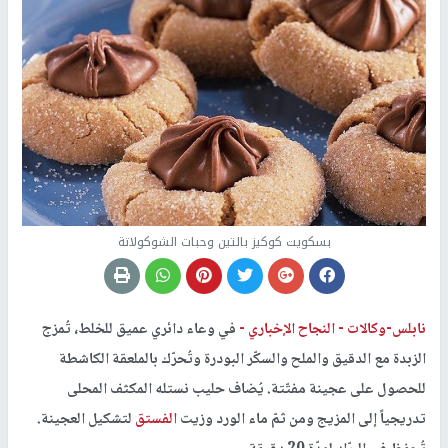
بسكويت كوكيز بالتين وحبات الشوكولاتة
نابلس-وكالات -
النجاح الإخباري -
في وعاء دائري عميق للخلط، تُمزج
الزبدة مع الدقيق والملح والسكّر البودرة وتُحرّك بالملعقة الكاشطة
للحصول على عجينة مفتّتة. يُضاف حليب نستله المكثف المحلى
تدريجياً إلى المزيج ومن ثمّ ماء الورد وزيت
الفستق
لتشكيل العجينة.