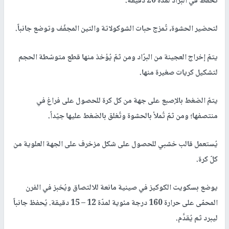
تُحفظ في البرّاد لمدّة 20 دقيقة.
لتحضير الحشوة، تُمزج حبات الشوكولاتة والتين المجفّف وتوضع جانباً.
يتمّ إخراج العجينة من البرّاد ومن ثمّ يُؤخذ منها قطع متوسّطة الحجم
لتشكيل كريات صغيرة منها.
يتمّ الضغط بالإصبع على جهة من كل كرة للحصول على فراغ في
منتصفها؛ ومن ثمّ تُملأ بالحشوة وتُغلق بالضغط عليها جيّداً.
يُستعمل قالب خشبي للحصول على شكل مزخرف على الجهة العلوية من
كلّ كرة.
يوضع بسكويت الكوكيز في صينية مانعة للالتصاق ويُخبز في الفرن
المحمّى على حرارة 160 درجة مئوية لمدّة 12 – 15 دقيقة. يُحفظ جانباً
ليبرد ثم يُقدَّم.