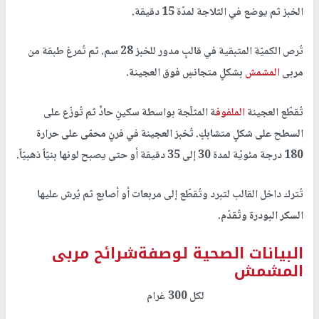
الخبز ثم يوضع في الثلاجة لمدّة 15 دقيقة.
تُرص الكميّة المتبقية في قالبٍ مدور للخبز 28 سم. ثم تُمرغ طبقة من
مربى
المشمش
بشكلٍ متجانسٍ فوق العجينة.
تُقطّع العجينة
الملفوف
ة المثلّجة بواسطة سكينٍ حادٍّ ثم تُوزّع على
السطح على شكلٍ متشابكٍ. تُخبز العجينة في فرنٍ محمّى على حرارة
180 درجة مئويّة لمدة 30 إلى 35 دقيقة أو حتى يصبح لونها بنيّاً ذهبيّاً.
تُترك داخل القالب لتبرد وتُقطّع إلى مربعات أو أصابع ثم يُرش عليها
السكر البودرة وتُقدّم.
البيانات الصحية لوصفةشرائح مربى
المشمش
لكل 300 غرام