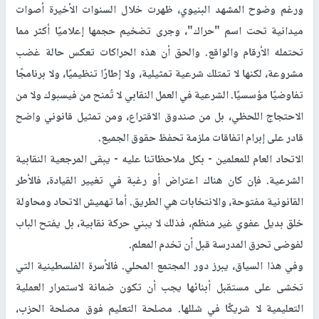
ورغم وضوح المشهد البنيوي، ظهرت خلال السنوات الأخيرة أصوات
ميدانية تحت اسم "حراك"، وجرى تضخيم حجمها إعلاميًا أكثر مما
تحتمله الأرقام والواقع. والحق أن هذه الحراكات تعكس حالة غضب
مشروعة، لكنها لا تمتلك شرعية تمثيلية، ولا إطارًا تنظيميًا، ولا برنامجًا
تفاوضيًا مؤسسيًا. الشرعية في العمل النقابي لا تُمنح من فيسبوك ولا من
الاحتجاج اللحظي، بل من صندوق الاقتراع، ومن تمثيل قانوني واضح
قادر على إبرام اتفاقات ملزمة تحفظ حقوق الجميع.
الاتحاد العام للمعلمين - بكل ملاحظاتنا عليه - يبقى المرجعية النقابية
الشرعية. فإن كان هناك اعتراض أو رغبة في تغيير القيادة، فالأطر
القانونية مفتوحة، والانتخابات هي الطريق. أما تهميش الاتحاد ومحاولة
خلق بديل عفوي غير منظم، فذلك لا يبني حركة نقابية، بل يفتح الباب
لفوضى تحرق المدرسة قبل أن تخدم المعلم.
وفي هذا السياق، يبرز دور المجتمع المحلي. فالأسرة الفلسطينية التي
تخشى على مستقبل أبنائها يجب أن تكون ضمانة لاستمرار العملية
التعليمية لا شريكًا في شللها. مصلحة التعليم فوق مصلحة الحزب،