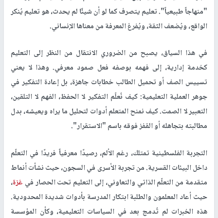
"منهاجاً طبيعياً". تعليم يتصرف كما لو أن شيئًا لم يحدث، هو تعليم يُنكر
الواقع، ويُضعف الثقة، ويُفرغ المعرفة من معناها الإنساني.
في هذا السياق، يصبح من الضروري الانتقال من النظر إلى التعليم
كخدمة إدارية، إلى فهمه بوصفه فعل صمود معرفي. وهذا لا يعني
تسييس الصف أو تحميل الطالب خطابات جاهزة، بل إعادة التفكير في
جوهر العملية التعليمية: كيف نُعلّم التفكير لا الحفظ، الفهم لا التلقين،
التعبير لا الصمت. كيف نمنح المتعلم أدوات لتحليل ما يراه ويعيشه، بدل
مطالبته بتجاهله أو القفز فوقه باسم "الاستقرار".
التجربة الفلسطينية تمتلك، رغم الألم، رصيدًا معرفياً فريدًا في التعلّم
داخل البيئات القسرية. من تجربة الأسرى في السجون، حيث نشأت أنماط
متقدمة من التعلّم الذاتي والتعاوني، إلى التعليم تحت الحصار في
غزة
،
حيث أعاد المعلمون والطلبة ابتكار المدرسة بأدوات شديدة المحدودية.
هذه الخبرات لم تُدمج بعد في السياسات التعليمية، وكأن المؤسسة