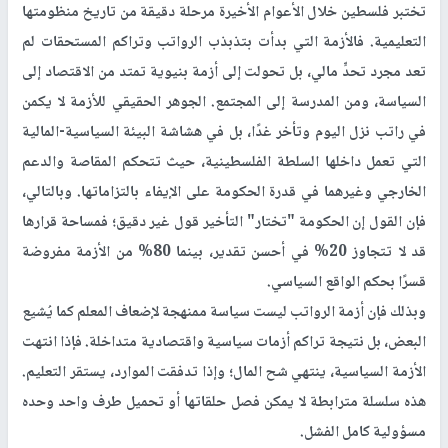
تختبر فلسطين خلال الأعوام الأخيرة مرحلة دقيقة من تاريخ منظومتها
التعليمية. فالأزمة التي بدأت بتذبذب الرواتب وتراكم المستحقات لم
تعد مجرد تحدٍّ مالي، بل تحولت إلى أزمة بنيوية تمتد من الاقتصاد إلى
السياسة، ومن المدرسة إلى المجتمع. الجوهر الحقيقي للأزمة لا يكمن
في راتب نزل اليوم وتأخر غدًا، بل في هشاشة البيئة السياسية-المالية
التي تعمل داخلها السلطة الفلسطينية، حيث تتحكم المقاصة والدعم
الخارجي وغيرهما في قدرة الحكومة على الإيفاء بالتزاماتها. وبالتالي،
فإن القول إن الحكومة "تختار" التأخير قول غير دقيق؛ فمساحة قرارها
قد لا تتجاوز 20% في أحسن تقدير، بينما 80% من الأزمة مفروضة
قسرًا بحكم الواقع السياسي.
وبذلك فإن أزمة الرواتب ليست سياسة ممنهجة لإضعاف المعلم كما يُشيع
البعض، بل نتيجة تراكم أزمات سياسية واقتصادية متداخلة. فإذا انتهت
الأزمة السياسية، ينتهي شح المال؛ وإذا تدفقت الموارد، يستقر التعليم.
هذه سلسلة مترابطة لا يمكن فصل حلقاتها أو تحميل طرف واحد وحده
مسؤولية كامل الفشل.