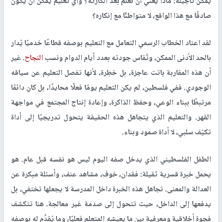
يمكن تأجيله: ماذا يعني أن نُعلِّم بعد الكارثة؟ وأي تعليم يمكن أن يكون
صادقًا مع هذا الواقع، لا متواطئًا مع إنكاره؟
لقد اعتاد الخطاب الرسمي التعامل مع التعليم بوصفه قطاعًا خدميًا يُدار
بالحد الأدنى الممكن، وتُقاس جودته بعدد أيام الدوام ونسب
النجاح
. غير
أن هذه المقاربة باتت عاجزة، بل خطِرة، لأنها تفصل التعليم عن سياقه
الوجودي. ففي فلسطين، لم يكن التعليم يومًا فعلًا محايدًا، بل كان دائمًا
مرتبطًا ببناء الوعي، وحفظ الذاكرة، وإعادة إنتاج المجتمع في مواجهة
القهر. والتعليم الذي يتجاهل هذه الحقيقة يتحول تدريجيًا إلى أداة
تكيّف سلبي، لا أداة صمود وبناء.
الطفل الفلسطيني الذي يدخل صفه اليوم ليس هو نفسه قبل عام. هو
يحمل خبرة قسرية ثقيلة: فقدان، خوف، مشاهد عنف، وأسئلة مبكرة عن
العدالة والمعنى. تجاهل هذه الخبرة داخل المدرسة لا يجعلها تختفي، بل
يدفعها إلى الداخل، حيث تتحول إلى صدمة غير معالجة. هنا تتكشف
فجوة أخلاقية ومعرفية بين ما يعيشه المتعلم فعليًا، وما يُقدَّم له بوصفه