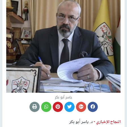
ياسر أبو بكر
النجاح الإخباري -
د. ياسر أبو بكر