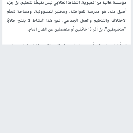
مؤسسة خالية من الحيوية. النشاط الطلابي ليس نقيضًا للتعليم، بل جزء
أصيل منه. هو مدرسة للمواطنة، ومختبر للمسؤولية، ومساحة لتعلّم
الاختلاف والتنظيم والعمل الجماعي. قمع هذا النشاط لا ينتج طلابًا
"منضبطين"، بل أفرادًا خائفين أو منفصلين عن الشأن العام.
إن أخطر ما يمكن أن يحدث في هذه المرحلة هو إنتاج تعليم منزوع
السياسة بالمعنى الأخلاقي، ومفرغ من الأسئلة الكبرى، في مجتمع يعيش
صراعًا وجوديًا مفتوحًا. الجامعة التي تفصل المعرفة عن الواقع الوطني،
تخرّج مهنيين بلا بوصلة، وتُضعف قدرتها على الإسهام في بناء المجتمع.
المطلوب ليس تحويل الجامعة إلى ساحة صراع، بل حمايتها بوصفها
مساحة آمنة للنقاش، والتعدد، والتعبير المنظم والمسؤول.
في العام الجديد، لا بد من طرح السؤال المؤجل: أي مواطن نُريد أن
يصنعه التعليم الفلسطيني؟ هل نريد متعلمًا مطيعًا يتكيف مع القهر؟ أم
ناجياً يبحث عن خلاص فردي؟ أم إنسانًا ناقدًا، قادرًا على الفهم