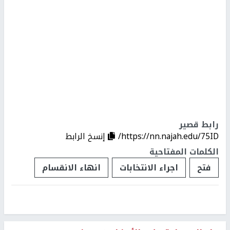
رابط قصير
https://nn.najah.edu/75ID/
إنسخ الرابط
الكلمات المفتاحية
فتح
اجراء الانتخابات
انهاء الانقسام