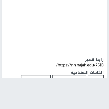
رابط قصير
https://nn.najah.edu/75IB/
الكلمات المفتاحية
جنين
فيروس كورونا
ملف الاغلاق